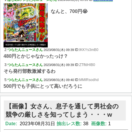
なんと、700円😭
2:
つらたんニュースさん
ID:
lKKYs3mB0
2023/08/31(木) 09:39
480円とかじゃなかったっけ？
3:
つらたんニュースさん
ID:
ZTffdHIB0
2023/08/31(木) 09:39
そら発行部数激減するわ
5:
つらたんニュースさん
ID:
MMlRsodhd
2023/08/31(木) 09:40
500円でも子供にとって高いだろうに
【画像】女さん、息子を通して男社会の
競争の厳しさを知ってしまう・・・w
Date:
2023年08月31日
抽出レス数:
38
画像数:
1