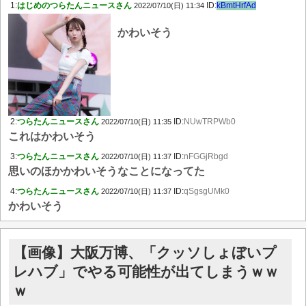
1:
はじめのつらたんニュースさん
ID:
kBmtHrfAd
2022/07/10(日) 11:34
かわいそう
2:
つらたんニュースさん
ID:
NUwTRPWb0
2022/07/10(日) 11:35
これはかわいそう
3:
つらたんニュースさん
ID:
nFGGjRbgd
2022/07/10(日) 11:37
思いのほかかわいそうなことになってた
4:
つらたんニュースさん
ID:
qSgsgUMk0
2022/07/10(日) 11:37
かわいそう
【画像】大阪万博、「クッソしょぼいプ
レハブ」でやる可能性が出てしまうｗｗ
ｗ