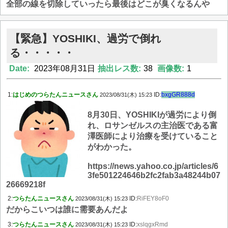
全部の線を切除していったら最後はどこが臭くなるんや
【緊急】YOSHIKI、過労で倒れ
る・・・・・
Date:
2023年08月31日
抽出レス数:
38
画像数:
1
1:
はじめのつらたんニュースさん
ID:
bxgGR888d
2023/08/31(木) 15:23
8月30日、YOSHIKIが過労により倒
れ、ロサンゼルスの主治医である富
澤医師により治療を受けていること
がわかった。
https://news.yahoo.co.jp/articles/6
3fe501224646b2fc2fab3a48244b07
26669218f
2:
つらたんニュースさん
ID:
RiFEY8oF0
2023/08/31(木) 15:23
だからこいつは誰に需要あんだよ
3:
つらたんニュースさん
ID:
xslqgxRmd
2023/08/31(木) 15:23