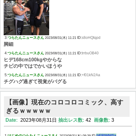
3:
つらたんニュースさん
ID:
s8oHQtqpd
2023/08/31(木) 11:21
脚細
4:
つらたんニュースさん
ID:
trrbuOB40
2023/08/31(木) 11:21
ヒデ168cm100kgやからな
チビの中ではでかいほうや
5:
つらたんニュースさん
ID:
+f01kN2Aa
2023/08/31(木) 11:21
チグハグ過ぎて視覚がバグる
【画像】現在のコロコロコミック、高す
ぎるｗｗｗｗｗ
Date:
2023年08月31日
抽出レス数:
42
画像数:
3
1:
はじめのつらたんニュースさん
ID:
/zERIWWSa
2023/08/31(木) 09:39