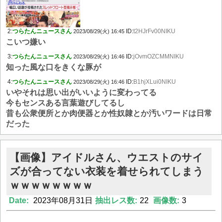
2:
つらたんニュースさん
ID:
t2HJrFv00NIKU
2023/08/29(火) 16:45
こいつ嫌い
3:
つらたんニュースさん
ID:
jOvmOZCMMNIKU
2023/08/29(火) 16:46
知った風な口をきくな豚が
4:
つらたんニュースさん
ID:
B1hjXLui0NIKU
2023/08/29(火) 16:46
いやそれは思い出がいいように変わってる
今もセンスある言葉遊びしてるし
昔も公衆便所とか肉便器とか性奴隷とか汚いワードは日常
だった
【画像】アイドルさん、ウエストのサイ
ズが合ってない衣装を着せられてしまう
ｗｗｗｗｗｗｗｗ
Date:
2023年08月31日
抽出レス数:
22
画像数:
3