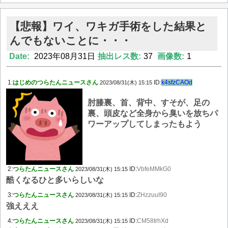
【悲報】ワイ、ワキガ手術をした結果と
んでもないことに・・・
Date:
2023年08月31日
抽出レス数:
37
画像数:
1
1:
はじめのつらたんニュースさん
ID:
k4sfzCAOd
2023/08/31(木) 15:15
肘膝裏、首、背中、すそが、足の
裏、頭皮など全身から臭いを放ちパ
ワーアップしてしまったもよう
2:
つらたんニュースさん
ID:
VbfeMMkG0
2023/08/31(木) 15:15
酷くなるひと多いらしいな
3:
つらたんニュースさん
ID:
ZHzzuuI90
2023/08/31(木) 15:15
強えええ
4:
つらたんニュースさん
ID:
CM58trhXd
2023/08/31(木) 15:15