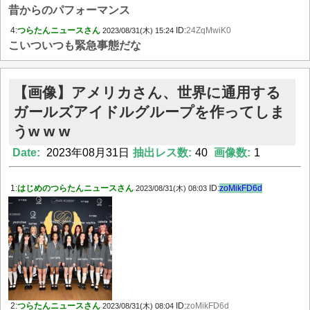
昔からのパフォーマンス
4:
つらたんニュースさん
ID:
24ZqMwiK0
2023/08/31(木) 15:24
こいついつも緊急事態だな
【画像】アメリカさん、世界に通用する
ガールズアイドルグループを作ってしま
うw w w
Date:
2023年08月31日
抽出レス数:
40
画像数:
1
1:
はじめのつらたんニュースさん
ID:
zoMikFD6d
2023/08/31(木) 08:03
2:
つらたんニュースさん
ID:
zoMikFD6d
2023/08/31(木) 08:04