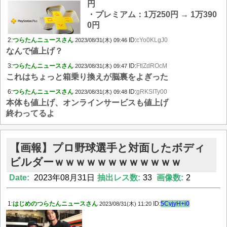
円
・プレミアム：1万250円 → 1万390
0円
2:
つらたんニュースさん
ID:
cYo0KLgJ0
2023/08/31(木) 09:46
なんで値上げ？
3:
つらたんニュースさん
ID:
FtlZdROcM
2023/08/31(木) 09:47
これはちょっと箱乗り換えが脳裏をよぎった
6:
つらたんニュースさん
ID:
gRKSITy00
2023/08/31(木) 09:48
本体も値上げ、オンラインサービスも値上げ
終わってるよ
【画報】プロ野球選手と対面したボディ
ビルダーｗｗｗｗｗｗｗｗｗｗｗｗ
Date:
2023年08月31日
抽出レス数:
33
画像数:
2
1:
はじめのつらたんニュースさん
ID:
5CvjyH+i0
2023/08/31(木) 11:20