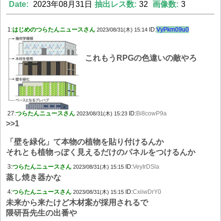
Date:
2023年08月31日
抽出レス数:
32
画像数:
3
1:
はじめのつらたんニュースさん
ID:
VyPkm09u0
2023/08/31(木) 15:14
これもうRPGの色違いの敵やろ
27:
つらたんニュースさん
ID:
Bi8cowP9a
2023/08/31(木) 15:23
>>1
「壁を緑化」て本物の植物を貼り付けるんか
それとも植物っぽく見えるだけのパネルをつけるんか
3:
つらたんニュースさん
ID:
VeyIrDSla
2023/08/31(木) 15:15
蒸し焼き器かな
4:
つらたんニュースさん
ID:
CxiiwDrY0
2023/08/31(木) 15:15
未来から来たけど木材案が採用されるで
隈研吾先生の出番や