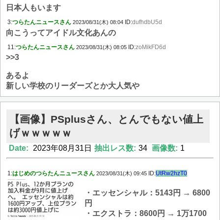
日本人もいます
3:
つらたんニュースさん
ID:
dufhdbU5d
2023/08/31(木) 08:04
向こうってアイドル文化あんの
11:
つらたんニュースさん
ID:
zoMikFD6d
2023/08/31(木) 08:05
>>3
あるよ
新しい学校のリーダーズとか大人気や
【画像】PSplusさん、とんでもない値上
げｗｗｗｗｗ
Date:
2023年08月31日
抽出レス数:
34
画像数:
1
1:
はじめのつらたんニュースさん
ID:
UtRw2hzT0
2023/08/31(木) 09:45
・エッセンシャル：5143円 → 6800
円
・エクストラ：8600円 → 1万1700