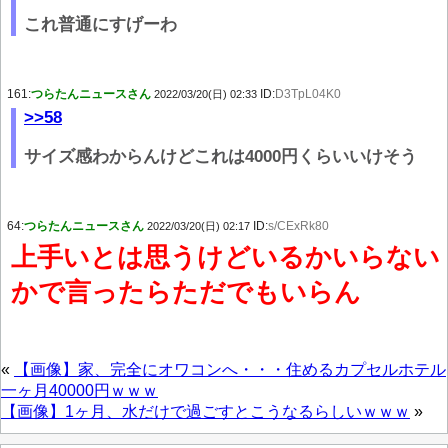
これ普通にすげーわ
161:
つらたんニュースさん
ID:
D3TpL04K0
2022/03/20(日) 02:33
>>58
サイズ感わからんけどこれは4000円くらいいけそう
64:
つらたんニュースさん
ID:
s/CExRk80
2022/03/20(日) 02:17
上手いとは思うけどいるかいらない
かで言ったらただでもいらん
«
【画像】家、完全にオワコンへ・・・住めるカプセルホテル
一ヶ月40000円ｗｗｗ
【画像】1ヶ月、水だけで過ごすとこうなるらしいｗｗｗ
»