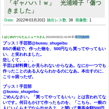
「ギャハハ！ｗ」 光浦靖子「傷つ
きました」
Powered by livedoor 相互RSS
Date:
2022年03月20日
抽出レス数:
38
画像数:
1
1:
はじめのつらたんニュースさん
ID:
R72Qfpt/M
2022/03/20(日) 02:09
ブッス！手芸部@bussu_shugeibu
BSの番組で、作った物を、500円なら買ってやってもい
い、と笑われました。
悲しくて、、、、
手芸は材料費しか見られないからなあ。なにか一つでも
作ったことのある人ならわかるのになあ。本出すのに、
こりゃ困ったぜ。
ブッス！手芸部
@bussu_shugeibu
ごめんなさい。「買ってやってもいい」とは言われてな
いです。何日もかけて作ったものを、「こちら、一般の
人にいくらまでなら出せる？ と聞いて最高金額500円