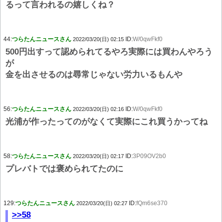
るって言われるの嬉しくね？
44:
つらたんニュースさん
ID:
W/0qwFkf0
2022/03/20(日) 02:15
500円出すって認められてるやろ実際には買わんやろう
が
金を出させるのは尋常じゃない労力いるもんや
56:
つらたんニュースさん
ID:
W/0qwFkf0
2022/03/20(日) 02:16
光浦が作ったってのがなくて実際にこれ買うかってね
58:
つらたんニュースさん
ID:
3P09OV2b0
2022/03/20(日) 02:17
プレバトでは褒められてたのに
129:
つらたんニュースさん
ID:
fQm6se370
2022/03/20(日) 02:27
>>58