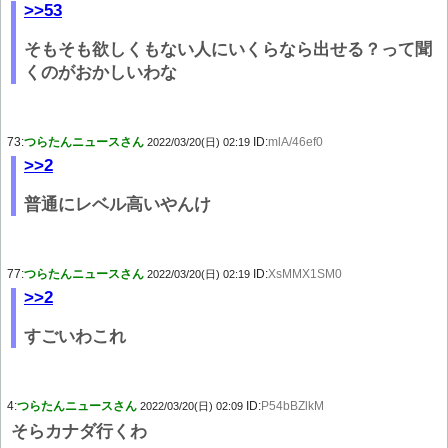
>>53
そもそも欲しくもない人にいくらなら出せる？って聞
くのがおかしいわな
73:
つらたんニュースさん
ID:
mlA/46ef0
2022/03/20(日) 02:19
>>2
普通にレベル高いやんけ
77:
つらたんニュースさん
ID:
XsMMX1SM0
2022/03/20(日) 02:19
>>2
すごいわこれ
4:
つらたんニュースさん
ID:
P54bBZlkM
2022/03/20(日) 02:09
そらカナダ行くわ