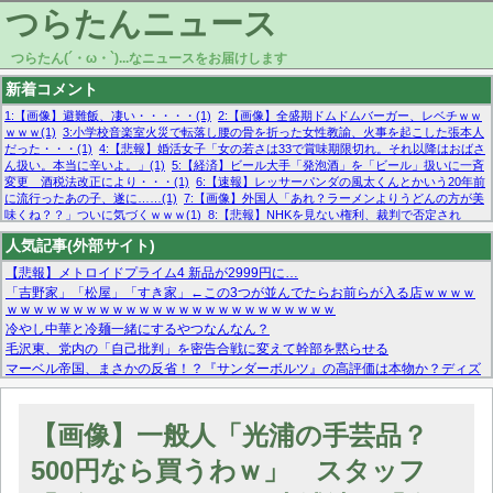
つらたんニュース
つらたん(´・ω・`)...なニュースをお届けします
新着コメント
1:【画像】避難飯、凄い・・・・・(1)
2:【画像】全盛期ドムドムバーガー、レベチｗｗ
ｗｗｗ(1)
3:小学校音楽室火災で転落し腰の骨を折った女性教諭、火事を起こした張本人
だった・・・(1)
4:【悲報】婚活女子「女の若さは33で賞味期限切れ。それ以降はおばさ
ん扱い。本当に辛いよ。」(1)
5:【経済】ビール大手「発泡酒」を「ビール」扱いに一斉
変更 酒税法改正により・・・(1)
6:【速報】レッサーパンダの風太くんとかいう20年前
に流行ったあの子、遂に……(1)
7:【画像】外国人「あれ？ラーメンよりうどんの方が美
味くね？？」ついに気づくｗｗｗ(1)
8:【悲報】NHKを見ない権利、裁判で否定され
る・・・(1)
9:欧州委員長「原発縮小は間違いでした」(1)
10:【悲報】日本企業の人手不
人気記事(外部サイト)
足、限界突破 52%「正社員も足りてません…」(1)
【悲報】メトロイドプライム4 新品が2999円に…
「吉野家」「松屋」「すき家」←この3つが並んでたらお前らが入る店ｗｗｗｗ
ｗｗｗｗｗｗｗｗｗｗｗｗｗｗｗｗｗｗｗｗｗｗｗｗｗ
冷やし中華と冷麺一緒にするやつなんなん？
毛沢東、党内の「自己批判」を密告合戦に変えて幹部を黙らせる
マーベル帝国、まさかの反省！？『サンダーボルツ』の高評価は本物か？ディズ
ニーCEOの「量より質」宣言の裏で渦巻くファンの本音とMCUの未来を徹底考
察！
【モー娘。石田亜佑美】ファーストテイク出演も新規獲得ならず？北川莉央が1
【画像】一般人「光浦の手芸品？
位に
【画像あり】FacebookとかTwitterで拾ったエロ画像貼ってくよ
500円なら買うわｗ」 スタッフ