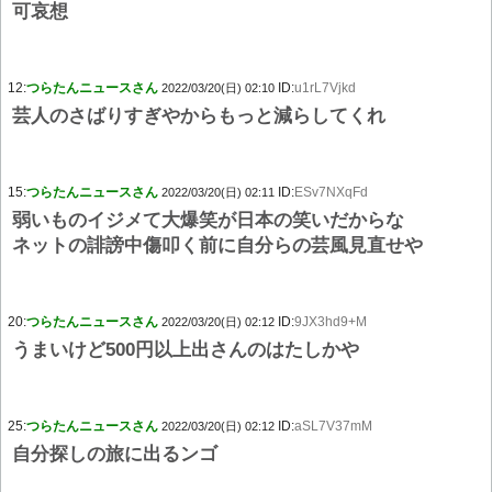
可哀想
12:
つらたんニュースさん
ID:
u1rL7Vjkd
2022/03/20(日) 02:10
芸人のさばりすぎやからもっと減らしてくれ
15:
つらたんニュースさん
ID:
ESv7NXqFd
2022/03/20(日) 02:11
弱いものイジメて大爆笑が日本の笑いだからな
ネットの誹謗中傷叩く前に自分らの芸風見直せや
20:
つらたんニュースさん
ID:
9JX3hd9+M
2022/03/20(日) 02:12
うまいけど500円以上出さんのはたしかや
25:
つらたんニュースさん
ID:
aSL7V37mM
2022/03/20(日) 02:12
自分探しの旅に出るンゴ