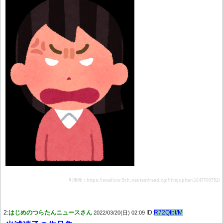
引用元：https://swallow.5ch.net/test/read.cgi/livejupiter/1647709752/
2:
はじめのつらたんニュースさん
ID:
R72Qfpt/M
2022/03/20(日) 02:09