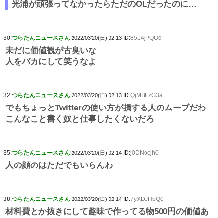
光浦が頑張ってなかったらただのOLだったのに…
30:
つらたんニュースさん
ID:
8514jPQOd
2022/03/20(日) 02:13
未だに価値観が古臭いな
人をバカにして笑うなよ
32:
つらたんニュースさん
ID:
QjMBLzG3a
2022/03/20(日) 02:13
でもちょっとTwitterの使い方が損する人のムーブだわ
こんなこと書く奴と仕事したくないだろ
35:
つらたんニュースさん
ID:
j0DNocjh0
2022/03/20(日) 02:14
人の顔のはただでもいらんわ
38:
つらたんニュースさん
ID:
7yXDJHbQ0
2022/03/20(日) 02:14
材料費とか抜きにして趣味で作ってる物500円の価値あ