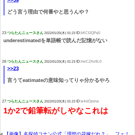
>>59
どう言う理由で何番やと思うんや？
23:
つらたんニュースさん
ID:
bKCt3QPq0
2022/01/20(木) 01:23
underestimatedを単語帳で読んだ記憶がない
26:
つらたんニュースさん
ID:
meCZAo9L0
2022/01/20(木) 01:23
>>23
言うてeatimateの意味知ってりゃ分かるやろ
27:
つらたんニュースさん
ID:
w4slOjsma
2022/01/20(木) 01:23
1か2で鉛筆転がしやなこれは
«
【画像】名探偵コナン公式「理想の花嫁だれ？」 フェミ