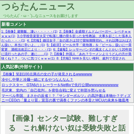
つらたんニュース
つらたん(´・ω・`)...なニュースをお届けします
新着コメント
1:【画像】避難飯、凄い・・・・・(1)
2:【画像】全盛期ドムドムバーガー、レベチｗｗ
ｗｗｗ(1)
3:小学校音楽室火災で転落し腰の骨を折った女性教諭、火事を起こした張本人
だった・・・(1)
4:【悲報】婚活女子「女の若さは33で賞味期限切れ。それ以降はおばさ
ん扱い。本当に辛いよ。」(1)
5:【経済】ビール大手「発泡酒」を「ビール」扱いに一斉
変更 酒税法改正により・・・(1)
6:【速報】レッサーパンダの風太くんとかいう20年前
に流行ったあの子、遂に……(1)
7:【画像】外国人「あれ？ラーメンよりうどんの方が美
味くね？？」ついに気づくｗｗｗ(1)
8:【悲報】NHKを見ない権利、裁判で否定され
る・・・(1)
9:欧州委員長「原発縮小は間違いでした」(1)
10:【悲報】日本企業の人手不
人気記事(外部サイト)
足、限界突破 52%「正社員も足りてません…」(1)
【画像】笑顔100点満点の女の子が発見されるwwwwww
冷やし中華と冷麺一緒にするやつなんなん？
ロックスター、GTA6のトレーラーをNetflixで先行公開wwwwwwwwwww
毛沢東、党内の「自己批判」を密告合戦に変えて幹部を黙らせる
マーベル帝国、まさかの反省！？『サンダーボルツ』の高評価は本物か？ディズ
ニーCEOの「量より質」宣言の裏で渦巻くファンの本音とMCUの未来を徹底考
察！
【モー娘。石田亜佑美】ファーストテイク出演も新規獲得ならず？北川莉央が1
位に
【画像】センター試験、難しすぎ
【画像あり】FacebookとかTwitterで拾ったエロ画像貼ってくよ
る これ解けない奴は受験失敗と話