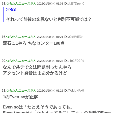
91:
つらたんニュースさん
ID:
dkEYDpen0
2022/01/20(木) 01:36
>>83
それって前後の文脈ないと判別不可能では？
16:
つらたんニュースさん
ID:
vQcHVIE3r
2022/01/20(木) 01:21
流石に1やろ ちなセンター198点
20:
つらたんニュースさん
ID:
p4o1FD2Pd
2022/01/20(木) 01:22
なんで共テで文法問題削ったんやろ
アクセント発音はまあ分かるけど
21:
つらたんニュースさん
ID:
4WLlpNAx0
2022/01/20(木) 01:22
1のEven soが正解
Even soは「たとえそうであっても」
Even thoughは「たとえ～するにしても」の意味でEven