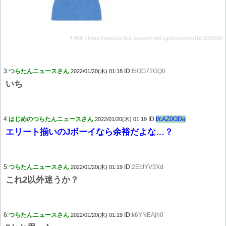
引用元：https://swallow.5ch.net/test/read.cgi/livejupiter/1642609086/
3:
つらたんニュースさん
ID:
f5OG72GQ0
2022/01/20(木) 01:18
いち
4:
はじめのつらたんニュースさん
ID:
t/cAZ0ODa
2022/01/20(木) 01:19
エリート揃いのJボーイなら余裕だよな…？
5:
つらたんニュースさん
ID:
2EbIYV3Xd
2022/01/20(木) 01:19
これ2以外迷うか？
6:
つらたんニュースさん
ID:
k6YNEAjh0
2022/01/20(木) 01:19