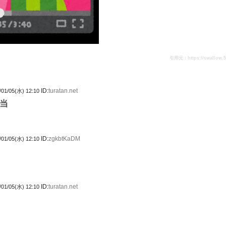
引用元：https://swallow.5ch
ID:
turatan.net
/01/05(水) 12:10
当
ID:
zgkbtKaDM
/01/05(水) 12:10
ID:
turatan.net
/01/05(水) 12:10