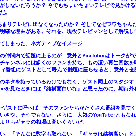
がしないだろうか？ 今でもちょいちょいテレビで見かけるYo
だ。
erはあまりテレビに出なくなったのか？ そしてなぜフワちゃ
明確な理由がある。それを、現役テレビマンとして解説し
てしまった、ネガティブなイメージ
の仲間内で話題に上るのが「意外とYouTuberはトークが
ubeチャンネルには多くのファンを持ち、もの凄い再生回数を
エティ番組にゲストとして呼んで雛壇に座らせると、意外と
のネタを持っているわけでもなく、ゲスト同士のスタジオ
Tubeを見たときには『結構面白いな』と思ったのに、期待
berをゲストに呼べば、そのファンたちがたくさん番組を見て
いきや、そうでもない。さらに、人気のYouTuberともな
よりもギャラの相場は高いくらいだ。
い」「そんなに数字も取れない」「ギャラは結構高い」と