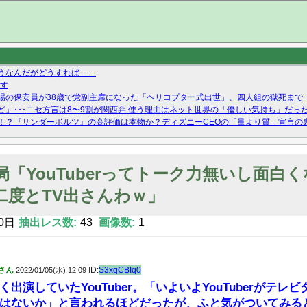
うなんだがどうすれば……
です
場の保安員が38歳で党副主席になった「ヘリコプター式出世」、四人組の獄死まで
」･･･ニセ方言は8〜9割が関西弁 使う理由はネット世界の「優しい気持ち」だっ
！？『サンダーボルツ』の高評価は本物か？ディズニーCEOの「量より質」宣言の
ーストテイク出演も新規獲得ならず？北川莉央が1位に
Twitterで拾ったエロ画像貼ってくよ
局「YouTuberってトーク力無いし面白
二度とTV出さんわｗ」
0日
抽出レス数:
43
画像数:
1
さん
ID:
S3xqCBIq0
2022/01/05(水) 12:09
出演していたYouTuber。「いよいよYouTuberがテ
はないか」と言われるほどだったが、ふと気がついてみる