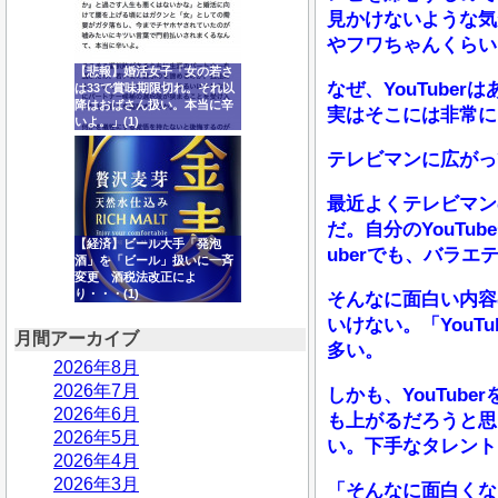
見かけないような気
やフワちゃんくらい
【悲報】婚活女子「女の若さ
なぜ、YouTub
は33で賞味期限切れ。それ以
降はおばさん扱い。本当に辛
実はそこには非常に
いよ。」(1)
テレビマンに広がっ
最近よくテレビマン
だ。自分のYouT
【経済】ビール大手「発泡
uberでも、バラ
酒」を「ビール」扱いに一斉
変更 酒税法改正によ
り・・・(1)
そんなに面白い内容
いけない。「You
月間アーカイブ
多い。
2026年8月
2026年7月
しかも、YouTu
2026年6月
も上がるだろうと思
2026年5月
い。下手なタレント
2026年4月
2026年3月
「そんなに面白くな