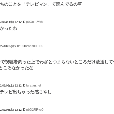
ちのことを「テレビマン」て読んでるの草
ID:
p0OoioZWM
2/01/05(水) 12:12
かったわ
ID:
opsuH1iL0
22/01/05(水) 12:18
uberで視聴者釣った上でわざとつまらないところだけ放送し
ところなかったな
ID:
turatan.net
2/01/05(水) 12:12
テレビ出ちゃった感じやし
ID:
nbD2RRyo0
2/01/05(水) 12:12