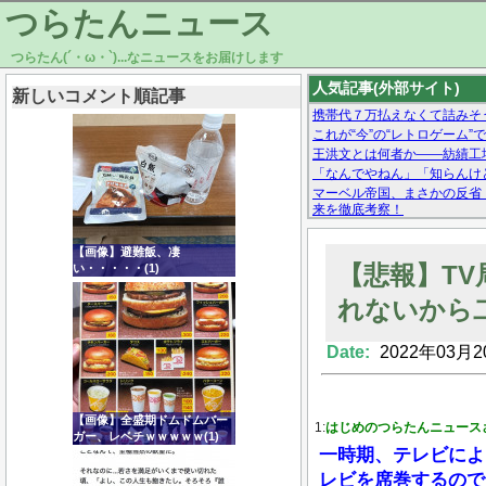
つらたんニュース
つらたん(´・ω・`)...なニュースをお届けします
人気記事(外部サイト)
新しいコメント順記事
携帯代７万払えなくて詰みそ
これが“今”の“レトロゲーム”
王洪文とは何者か——紡績工
「なんでやねん」「知らんけど
マーベル帝国、まさかの反省
来を徹底考察！
【モー娘。石田亜佑美】ファ
【画像あり】Facebookとか
【画像】避難飯、凄
【悲報】TV
い・・・・・(1)
れないから
Date:
2022年03月2
Powered by livedoor 相互RSS
【画像】全盛期ドムドムバー
1:
はじめのつらたんニュース
ガー、レベチｗｗｗｗｗ(1)
一時期、テレビによく
レビを席巻するので