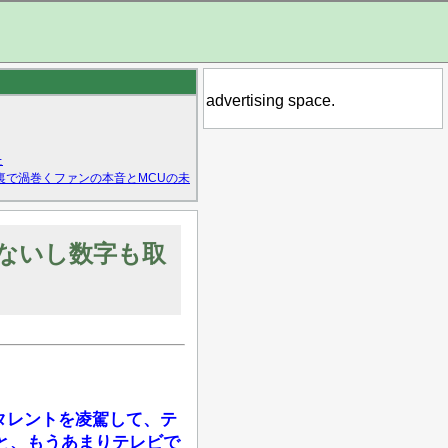
advertising space.
た
裏で渦巻くファンの本音とMCUの未
くないし数字も取
レビタレントを凌駕して、テ
と、もうあまりテレビで