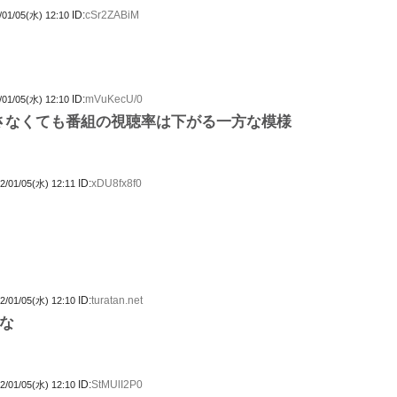
ID:
cSr2ZABiM
/01/05(水) 12:10
ID:
mVuKecU/0
/01/05(水) 12:10
を出さなくても番組の視聴率は下がる一方な模様
ID:
xDU8fx8f0
2/01/05(水) 12:11
ID:
turatan.net
2/01/05(水) 12:10
な
ID:
StMUlI2P0
2/01/05(水) 12:10