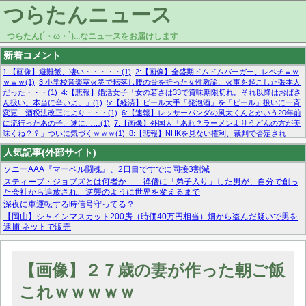
つらたんニュース
つらたん(´・ω・`)...なニュースをお届けします
新着コメント
1:【画像】避難飯、凄い・・・・・(1)
2:【画像】全盛期ドムドムバーガー、レベチｗｗ
ｗｗｗ(1)
3:小学校音楽室火災で転落し腰の骨を折った女性教諭、火事を起こした張本人
だった・・・(1)
4:【悲報】婚活女子「女の若さは33で賞味期限切れ。それ以降はおばさ
ん扱い。本当に辛いよ。」(1)
5:【経済】ビール大手「発泡酒」を「ビール」扱いに一斉
変更 酒税法改正により・・・(1)
6:【速報】レッサーパンダの風太くんとかいう20年前
に流行ったあの子、遂に……(1)
7:【画像】外国人「あれ？ラーメンよりうどんの方が美
味くね？？」ついに気づくｗｗｗ(1)
8:【悲報】NHKを見ない権利、裁判で否定され
る・・・(1)
9:欧州委員長「原発縮小は間違いでした」(1)
10:【悲報】日本企業の人手不
人気記事(外部サイト)
足、限界突破 52%「正社員も足りてません…」(1)
ソニーAAA『マーベル闘魂』、2日目ですでに同接3割減
スティーブ・ジョブズとは何者か——禅僧に「弟子入り」した男が、自分で創っ
た会社から追放され、逆襲のように世界を変えるまで
深夜に車運転する時信号守ってる？
【岡山】シャインマスカット200房（時価40万円相当）畑から盗んだ疑いで男を
逮捕 ネットで販売
マーベル帝国、まさかの反省！？『サンダーボルツ』の高評価は本物か？ディズ
ニーCEOの「量より質」宣言の裏で渦巻くファンの本音とMCUの未来を徹底考
察！
【画像】２７歳の妻が作った朝ご飯
【モー娘。石田亜佑美】ファーストテイク出演も新規獲得ならず？北川莉央が1
位に
これｗｗｗｗｗ
【画像あり】FacebookとかTwitterで拾ったエロ画像貼ってくよ