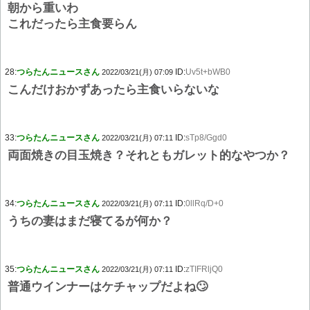
朝から重いわ
これだったら主食要らん
28:
つらたんニュースさん
ID:
Uv5t+bWB0
2022/03/21(月) 07:09
こんだけおかずあったら主食いらないな
33:
つらたんニュースさん
ID:
sTp8/Ggd0
2022/03/21(月) 07:11
両面焼きの目玉焼き？それともガレット的なやつか？
34:
つらたんニュースさん
ID:
0llRq/D+0
2022/03/21(月) 07:11
うちの妻はまだ寝てるが何か？
35:
つらたんニュースさん
ID:
zTIFRljQ0
2022/03/21(月) 07:11
普通ウインナーはケチャップだよね🙄