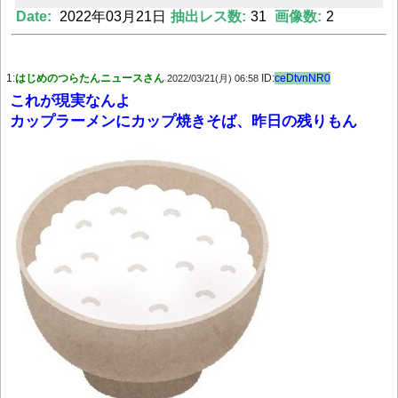
Date:
2022年03月21日
抽出レス数:
31
画像数:
2
Powered by livedoor 相互RSS
1:
はじめのつらたんニュースさん
ID:
ceDtvnNR0
2022/03/21(月) 06:58
これが現実なんよ
カップラーメンにカップ焼きそば、昨日の残りもん