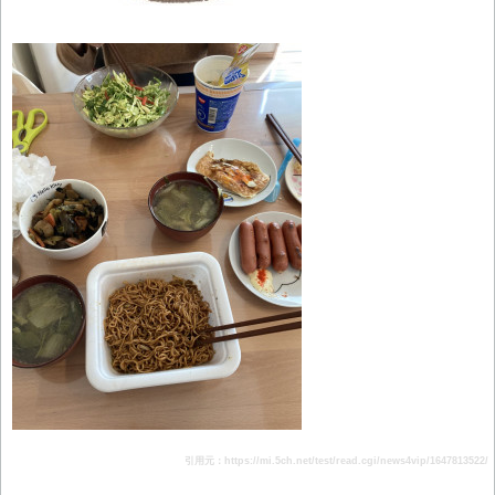
引用元：https://mi.5ch.net/test/read.cgi/news4vip/1647813522/