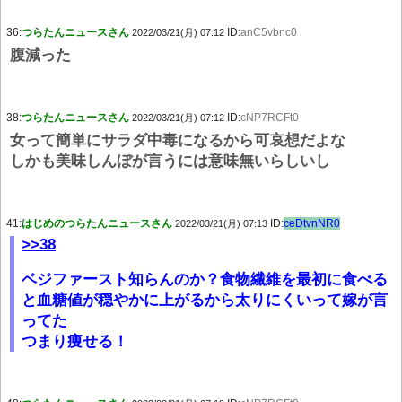
36:
つらたんニュースさん
ID:
anC5vbnc0
2022/03/21(月) 07:12
腹減った
38:
つらたんニュースさん
ID:
cNP7RCFt0
2022/03/21(月) 07:12
女って簡単にサラダ中毒になるから可哀想だよな
しかも美味しんぼが言うには意味無いらしいし
41:
はじめのつらたんニュースさん
ID:
ceDtvnNR0
2022/03/21(月) 07:13
>>38
ベジファースト知らんのか？食物繊維を最初に食べる
と血糖値が穏やかに上がるから太りにくいって嫁が言
ってた
つまり痩せる！