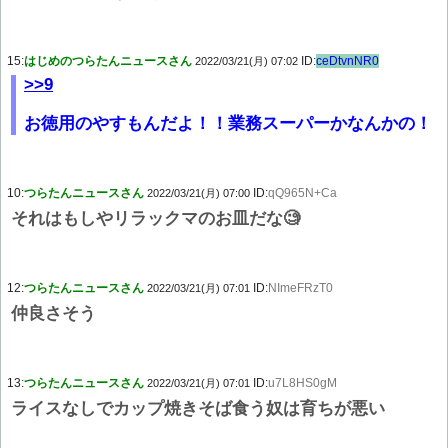
15:
はじめのつらたんニュースさん
ID:
ceDtvnNR0
2022/03/21(月) 07:02
>>9
お徳用のやすもんだよ！！業務スーパーかなんかの！
10:
つらたんニュースさん
ID:
qQ965N+Ca
2022/03/21(月) 07:00
それはもしやリラックマのお皿だな🧐
12:
つらたんニュースさん
ID:
NImeFRzT0
2022/03/21(月) 07:01
仲良さそう
13:
つらたんニュースさん
ID:
u7L8HS0gM
2022/03/21(月) 07:01
ライスなしでカップ焼きそば食う奴は育ちが悪い