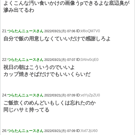
よくこんな汚い食いかけの画像うpできるよな底辺臭が
滲み出てるわ
21:
つらたんニュースさん
ID:
kf8oQM7V0
2022/03/21(月) 07:06
自分で飯の用意しなくていいだけで感謝しろよ
22:
つらたんニュースさん
ID:
0Ahv0cjE0
2022/03/21(月) 07:07
祝日の朝はこういうのでいいよ
カップ焼きそばだけでもいいくらいだ
24:
つらたんニュースさん
ID:
vdYyZpZU0
2022/03/21(月) 07:09
ご飯炊くのめんどいもしくは忘れたのか
同じハサミ持ってる
26:
つらたんニュースさん
ID:
Xxt7JjU60
2022/03/21(月) 07:09