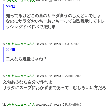
48:
つらたんニュースさん
ID:
cNP7RCFt0
2022/03/21(月) 07:19
>>41
知ってるけどこの量のサラダ食うのしんどいでしょ
なのにサラダおいちーおいちーって自己暗示してドレ
ッシングドバドバで逆効果
49:
つらたんニュースさん
ID:
GJiD2KjI0
2022/03/21(月) 07:20
>>48
二人なら適量じゃね？
40:
つらたんニュースさん
ID:
2vndePZb0
2022/03/21(月) 07:13
文句あるなら自分で作れよ
サラダにスープにおかずまであって、むしろいい方だろ
42:
つらたんニュースさん
ID:
Fa7XqEHc0
2022/03/21(月) 07:14