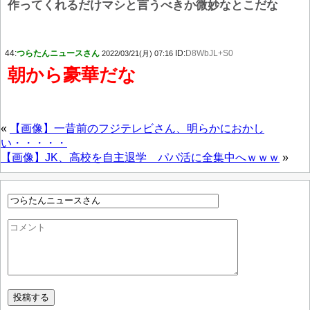
作ってくれるだけマシと言うべきか微妙なとこだな
44:
つらたんニュースさん
ID:
D8WbJL+S0
2022/03/21(月) 07:16
朝から豪華だな
«
【画像】一昔前のフジテレビさん、明らかにおかし
い・・・・・
【画像】JK、高校を自主退学 パパ活に全集中へｗｗｗ
»