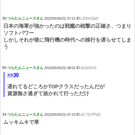
30:
つらたんニュースさん
ID:
LEIhmZgi0
2022/03/20(日) 07:21
日本の海軍が強かったのは戦艦の砲撃の正確さ、つまり
ソフトパワー
しかしそれが後に飛行機の時代への移行を遅らせてしま
う
95:
つらたんニュースさん
ID:
vjlJyjSm0
2022/03/20(日) 08:02
>>30
遅れてるどころかTOPクラスだったんだが
資源無さ過ぎて抜かれて行っただけ
34:
つらたんニュースさん
ID:
qC751PFg0
2022/03/20(日) 07:23
ムッキムキで草