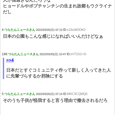
人が強過ぎるんだろうな
ヒョードルやボブチャンチンの生まれ故郷もウクライナ
だし
4:
つらたんニュースさん
ID:
o18uWOOK0
2022/03/20(日) 07:13
日本の公園もこんな感じになればいいんだけどなぁ
198:
つらたんニュースさん
ID:
xVT2G2+/0
2022/03/20(日) 10:47
>>4
日本だとすぐコミュニティ作って新しく入ってきた人
に先輩づらするか邪険にする
5:
つらたんニュースさん
ID:
MRC9CQWQ0
2022/03/20(日) 07:14
そのうち子供が怪我すると言う理由で撤去されるだろ