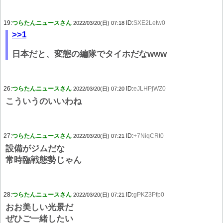
19:
つらたんニュースさん
ID:
SXE2Letw0
2022/03/20(日) 07:18
>>1
日本だと、変態の編隊でタイホだなwww
26:
つらたんニュースさん
ID:
eJLHPjWZ0
2022/03/20(日) 07:20
こういうのいいわね
27:
つらたんニュースさん
ID:
+7NiqCRt0
2022/03/20(日) 07:21
設備がジムだな
常時臨戦態勢じゃん
28:
つらたんニュースさん
ID:
gPKZ3Pfp0
2022/03/20(日) 07:21
おお美しい光景だ
ぜひご一緒したい