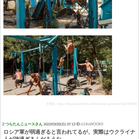
引用元：https://hayabusa9.5ch.net/test/read.cgi/news/1647727924/
2:
つらたんニュースさん
ID:
o18uWOOK0
2022/03/20(日) 07:13
ロシア軍が弱過ぎると言われてるが、実際はウクライナ