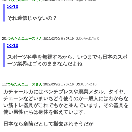
>>10
それ迷信じゃないの？
20:
つらたんニュースさん
ID:
ObAvd1Ym0
2022/03/20(日) 07:19
>>10
スポーツ科学を無視するから、いつまでも日本のスポ
ーツ業界はゴミのままなんだよね
11:
つらたんニュースさん
ID:
i3C5nkpT0
2022/03/20(日) 07:16
カチャールカにはベンチプレスや廃棄メタル、タイヤ、
チェーンなどいまいちどう使うのか一般人にはわからな
い筋トレ器具がこれでもかと並んでいます。その器具を
使い男性たちは身体を鍛えています。
日本なら危険だとして撤去されそうだが