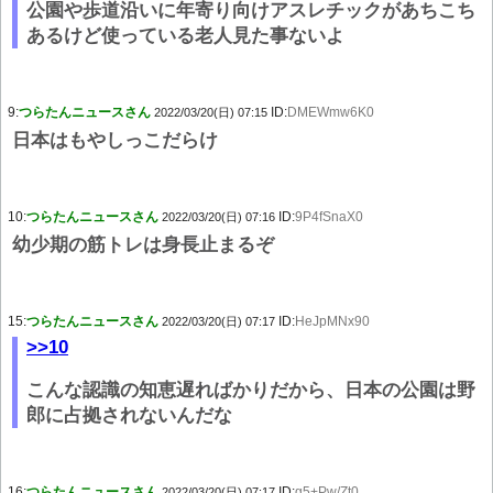
公園や歩道沿いに年寄り向けアスレチックがあちこち
あるけど使っている老人見た事ないよ
9:
つらたんニュースさん
ID:
DMEWmw6K0
2022/03/20(日) 07:15
日本はもやしっこだらけ
10:
つらたんニュースさん
ID:
9P4fSnaX0
2022/03/20(日) 07:16
幼少期の筋トレは身長止まるぞ
15:
つらたんニュースさん
ID:
HeJpMNx90
2022/03/20(日) 07:17
>>10
こんな認識の知恵遅ればかりだから、日本の公園は野
郎に占拠されないんだな
16:
つらたんニュースさん
ID:
g5+Pw/Zt0
2022/03/20(日) 07:17