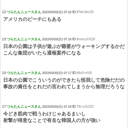
12:
つらたんニュースさん
ID:
tFMo3kv30
2022/03/20(日) 07:16
アメリカのビーチにもある
13:
つらたんニュースさん
ID:
8omuJrXQ0
2022/03/20(日) 07:16
日本の公園は子供が遊ぶが爺婆がウォーキングするかだ
こんな集団がいたら通報案件になる
14:
つらたんニュースさん
ID:
Mtv0+KI/0
2022/03/20(日) 07:17
日本の公園でこういうのができたら怪我して危険だだの
事故の責任をとれだの言われてしまうから無理だろうな
17:
つらたんニュースさん
ID:
7B+u3i3Z0
2022/03/20(日) 07:18
今どき筋肉で戦うわけじゃあるまいし
射撃が得意なことで有名な韓国人の方が強い