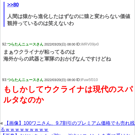
>>80
人間は猿から進化したはずなのに猿と変わらない価値
観持っているのは笑えないわ
92:
つらたんニュースさん
ID:
iMRV09jv0
2022/03/20(日) 08:00
まぁウクライナが粘ってるのは
海外からの武器と軍隊のおかげなんですけどね
93:
つらたんニュースさん
ID:
tFuw5f310
2022/03/20(日) 08:00
もしかしてウクライナは現代のスパ
ルタなのか
«
【画像】100ワニさん、9.7割引のプレミアム価格でも売れ残
るｗｗｗｗｗｗｗｗｗ