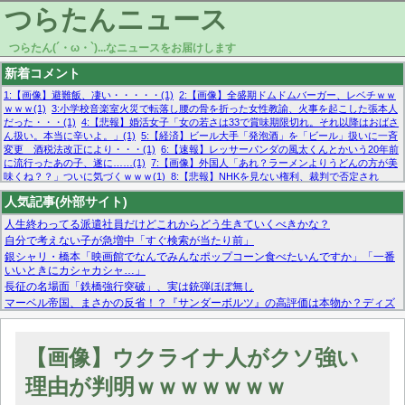
つらたんニュース
つらたん(´・ω・`)...なニュースをお届けします
新着コメント
1:【画像】避難飯、凄い・・・・・(1)
2:【画像】全盛期ドムドムバーガー、レベチｗｗ
ｗｗｗ(1)
3:小学校音楽室火災で転落し腰の骨を折った女性教諭、火事を起こした張本人
だった・・・(1)
4:【悲報】婚活女子「女の若さは33で賞味期限切れ。それ以降はおばさ
ん扱い。本当に辛いよ。」(1)
5:【経済】ビール大手「発泡酒」を「ビール」扱いに一斉
変更 酒税法改正により・・・(1)
6:【速報】レッサーパンダの風太くんとかいう20年前
に流行ったあの子、遂に……(1)
7:【画像】外国人「あれ？ラーメンよりうどんの方が美
味くね？？」ついに気づくｗｗｗ(1)
8:【悲報】NHKを見ない権利、裁判で否定され
る・・・(1)
9:欧州委員長「原発縮小は間違いでした」(1)
10:【悲報】日本企業の人手不
人気記事(外部サイト)
足、限界突破 52%「正社員も足りてません…」(1)
人生終わってる派遣社員だけどこれからどう生きていくべきかな？
自分で考えない子が急増中「すぐ検索が当たり前」
銀シャリ・橋本「映画館でなんでみんなポップコーン食べたいんですか」「一番
いいときにカシャカシャ…」
長征の名場面「鉄橋強行突破」、実は銃弾ほぼ無し
マーベル帝国、まさかの反省！？『サンダーボルツ』の高評価は本物か？ディズ
ニーCEOの「量より質」宣言の裏で渦巻くファンの本音とMCUの未来を徹底考
察！
【モー娘。石田亜佑美】ファーストテイク出演も新規獲得ならず？北川莉央が1
【画像】ウクライナ人がクソ強い
位に
【画像あり】FacebookとかTwitterで拾ったエロ画像貼ってくよ
理由が判明ｗｗｗｗｗｗｗ