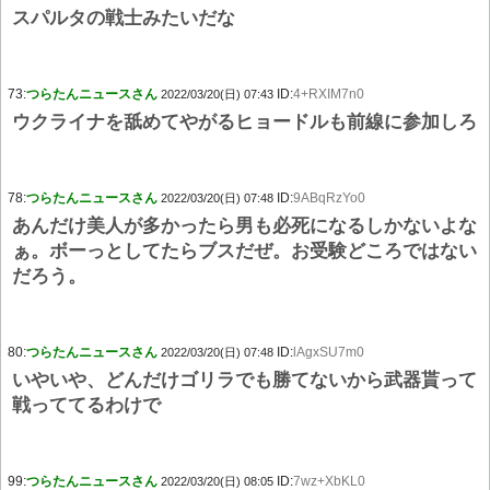
スパルタの戦士みたいだな
73:
つらたんニュースさん
ID:
4+RXIM7n0
2022/03/20(日) 07:43
ウクライナを舐めてやがるヒョードルも前線に参加しろ
78:
つらたんニュースさん
ID:
9ABqRzYo0
2022/03/20(日) 07:48
あんだけ美人が多かったら男も必死になるしかないよな
ぁ。ボーっとしてたらブスだぜ。お受験どころではない
だろう。
80:
つらたんニュースさん
ID:
lAgxSU7m0
2022/03/20(日) 07:48
いやいや、どんだけゴリラでも勝てないから武器貰って
戦っててるわけで
99:
つらたんニュースさん
ID:
7wz+XbKL0
2022/03/20(日) 08:05