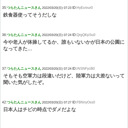
35:
つらたんニュースさん
ID:
HyEo/vur0
2022/03/20(日) 07:23
鉄食器使ってそうだしな
36:
つらたんニュースさん
ID:
QrgQKpSu0
2022/03/20(日) 07:24
今や老人が体操してるか、誰もいないかが日本の公園に
なってきた…
37:
つらたんニュースさん
ID:
rNSNFycB0
2022/03/20(日) 07:24
そもそも空軍力は段違いだけど、陸軍力は大差ないって
聞いた気がしたぞ。
42:
つらたんニュースさん
ID:
FBNnyOss0
2022/03/20(日) 07:27
日本人はチビの時点でダメだよな