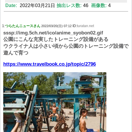
Date:
2022年03月21日
抽出レス数:
46
画像数:
4
Powered by livedoor 相互RSS
1:
つらたんニュースさん
ID:
turatan.net
2022/03/20(日) 07:12
sssp://img.5ch.net/ico/anime_syobon02.gif
公園にこんな充実したトレーニング設備がある
ウクライナ人は小さい頃から公園のトレーニング設備で
遊んで育つ
https://www.travelbook.co.jp/topic/2796