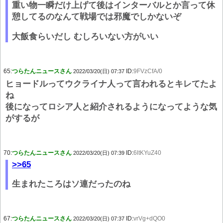
重い物一瞬だけ上げて後はインターバルとか言って休
憩してるのなんて戦場では邪魔でしかないぞ
大飯食らいだし むしろいない方がいい
65:
つらたんニュースさん
ID:
9FVzCfA/0
2022/03/20(日) 07:37
ヒョードルってウクライナ人って言われるとキレてたよ
ね
後になってロシア人と紹介されるようになってような気
がするが
70:
つらたんニュースさん
ID:
6ltKYuZ40
2022/03/20(日) 07:39
>>65
生まれたころはソ連だったのね
67:
つらたんニュースさん
ID:
vrVg+dQO0
2022/03/20(日) 07:37