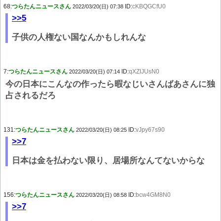
68:
つらたんニュースさん
ID:
cKBQGCfU0
2022/03/20(日) 07:38
>>5
子供の人権ない国なんかもしれんな
7:
つらたんニュースさん
ID:
qXZIJUsN0
2022/03/20(日) 07:14
今の日本にこんなの作ったら暇なじいさんばあさんに独
占されるだろ
131:
つらたんニュースさん
ID:
vJpy67s90
2022/03/20(日) 08:25
>>7
日本は金を払わない限り、居場所なんてないからな
156:
つらたんニュースさん
ID:
bcw4GM8N0
2022/03/20(日) 08:58
>>7