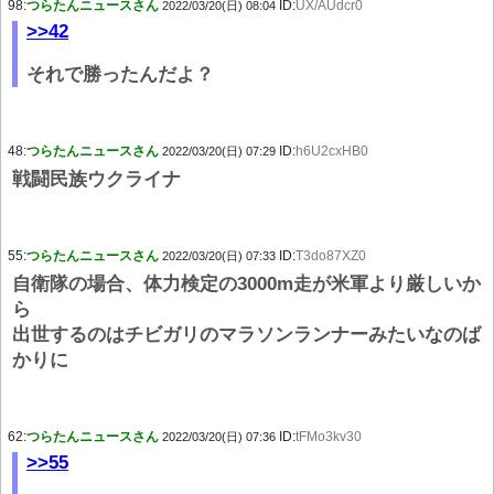
98:
つらたんニュースさん
ID:
UX/AUdcr0
2022/03/20(日) 08:04
>>42
それで勝ったんだよ？
48:
つらたんニュースさん
ID:
h6U2cxHB0
2022/03/20(日) 07:29
戦闘民族ウクライナ
55:
つらたんニュースさん
ID:
T3do87XZ0
2022/03/20(日) 07:33
自衛隊の場合、体力検定の3000m走が米軍より厳しいか
ら
出世するのはチビガリのマラソンランナーみたいなのば
かりに
62:
つらたんニュースさん
ID:
tFMo3kv30
2022/03/20(日) 07:36
>>55