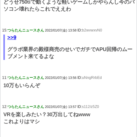
どうせ750tiで動くような軽いゲームしかやらんし今のパ
ソコン壊れたらこれでええわ
15:
つらたんニュースさん
ID:
b2wvwxvN0
2022/01/07(金) 13:58
>>9
グラボ業界の殿様商売のせいでガチでAPU回帰のムー
ブメント来てるよな
11:
つらたんニュースさん
ID:
uNngRrbEd
2022/01/07(金) 13:56
10万もいらんぞ
12:
つらたんニュースさん
ID:
s112/z5Z0
2022/01/07(金) 13:57
VRを楽しみたい？30万出してねwww
これよりはマシ