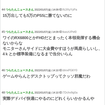
44:
つらたんニュースさん
ID:
NJ/XyYyPa
2022/01/07(金) 14:09
15万出しても5万のPS5に勝てないのに
45:
つらたんニュースさん
ID:
kaxzUPet0
2022/01/07(金) 14:09
ワイのRX6800とかFHDだとまったく本領発揮する機会
ないからな
モニターさんサイドに大金費やすほうが馬鹿らしいし、
4ｋとか標準装備になるまで当分いらん
46:
つらたんニュースさん
ID:
dinxPG6Y0
2022/01/07(金) 14:10
ゲームやらんとデスクトップってクッソ邪魔だわ
48:
つらたんニュースさん
ID:
7Dchv9g0a
2022/01/07(金) 14:10
実際デドバイ快適にやるのにどれくらいかかるんや