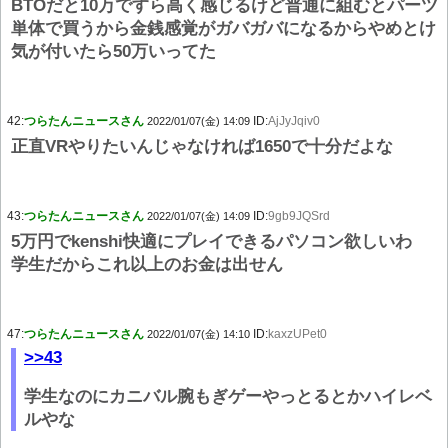
BTOだと10万ですら高く感じるけど普通に組むとパーツ
単体で買うから金銭感覚がガバガバになるからやめとけ
気が付いたら50万いってた
42:
つらたんニュースさん
ID:
AjJyJqiv0
2022/01/07(金) 14:09
正直VRやりたいんじゃなければ1650で十分だよな
43:
つらたんニュースさん
ID:
9gb9JQSrd
2022/01/07(金) 14:09
5万円でkenshi快適にプレイできるパソコン欲しいわ
学生だからこれ以上のお金は出せん
47:
つらたんニュースさん
ID:
kaxzUPet0
2022/01/07(金) 14:10
>>43
学生なのにカニバル腕もぎゲーやっとるとかハイレベ
ルやな