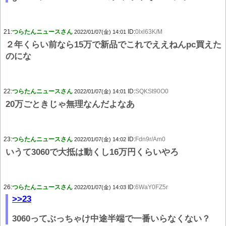
21:
つらたんニュースさん
ID:
0lxl63K/M
2022/01/07(金) 14:01
２年くらい前なら15万で新品でこれでええねんpc買えた
のにな
22:
つらたんニュースさん
ID:
SQKSt90O0
2022/01/07(金) 14:01
20万ごときじゃ無理なんだよなあ
23:
つらたんニュースさん
ID:
Fdn9r/Am0
2022/01/07(金) 14:02
いうて3060で大抵は動くし16万円くらいやろ
26:
つらたんニュースさん
ID:
6WaY0FZ5r
2022/01/07(金) 14:03
>>23
3060ってぶっちゃけ中途半端で一番いらなくない？