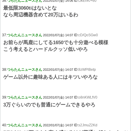
36:
つらたんニュースさん
ID:
OkEhK/+60
2022/01/07(金) 14:06
最低限3060tiはないとな
なら周辺機器含めて20万はいるわ
37:
つらたんニュースさん
ID:
cD/QoSGw0
2022/01/07(金) 14:07
お前らが馬鹿にしてる1650でも十分遊べる模様
こう考えるとハードルクッソ低いやろ
38:
つらたんニュースさん
ID:
8zWPlBetp
2022/01/07(金) 14:07
ゲーム以外に趣味ある人にはキツいやろな
39:
つらたんニュースさん
ID:
o8nKWLfV0
2022/01/07(金) 14:07
3万ぐらいのでも普通にゲームできるやろ
40:
つらたんニュースさん
ID:
s2JmuZ2Kd
2022/01/07(金) 14:07