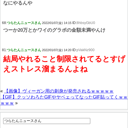
なにやるんや
68:
つらたんニュースさん
ID:
8hbsyGbU0
2022/01/07(金) 14:15
つーか20万とかワイのグラボの金額未満やんけ
81:
つらたんニュースさん
ID:
pVakNz900
2022/01/07(金) 14:20
結局やれること制限されてるとすげ
えストレス溜まるんよね
«
【画像】ヴィーガン用の刺身が発売されるｗｗｗｗｗ
【GIF】クッソわろたGIFやヤベェってなったGIF貼ってくｗｗ
ｗｗｗ
»