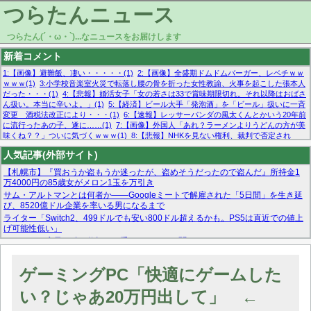
つらたんニュース
つらたん(´・ω・`)...なニュースをお届けします
新着コメント
1:【画像】避難飯、凄い・・・・・(1)
2:【画像】全盛期ドムドムバーガー、レベチｗｗ
ｗｗｗ(1)
3:小学校音楽室火災で転落し腰の骨を折った女性教諭、火事を起こした張本人
だった・・・(1)
4:【悲報】婚活女子「女の若さは33で賞味期限切れ。それ以降はおばさ
ん扱い。本当に辛いよ。」(1)
5:【経済】ビール大手「発泡酒」を「ビール」扱いに一斉
変更 酒税法改正により・・・(1)
6:【速報】レッサーパンダの風太くんとかいう20年前
に流行ったあの子、遂に……(1)
7:【画像】外国人「あれ？ラーメンよりうどんの方が美
味くね？？」ついに気づくｗｗｗ(1)
8:【悲報】NHKを見ない権利、裁判で否定され
る・・・(1)
9:欧州委員長「原発縮小は間違いでした」(1)
10:【悲報】日本企業の人手不
人気記事(外部サイト)
足、限界突破 52%「正社員も足りてません…」(1)
【札幌市】『買おうか盗もうか迷ったが、盗めそうだったので盗んだ』所持金1
万4000円の85歳女がメロン1玉を万引き
サム・アルトマンとは何者か——Googleミートで解雇された「5日間」を生き延
び、8520億ドル企業を率いる男になるまで
ライター「Switch2、499ドルでも安い800ドル超えるかも。PS5は直近での値上
げ可能性低い」
スーパーで店員に酷い仕打ちを受けたんだけど聞いてくれる？
マーベル帝国、まさかの反省！？『サンダーボルツ』の高評価は本物か？ディズ
ニーCEOの「量より質」宣言の裏で渦巻くファンの本音とMCUの未来を徹底考
ゲーミングPC「快適にゲームした
察！
【モー娘。石田亜佑美】ファーストテイク出演も新規獲得ならず？北川莉央が1
い？じゃあ20万円出して」 ←
位に
【画像あり】FacebookとかTwitterで拾ったエロ画像貼ってくよ