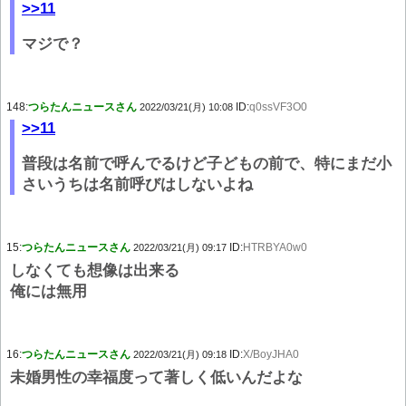
>>11
マジで？
148:
つらたんニュースさん
ID:
q0ssVF3O0
2022/03/21(月) 10:08
>>11
普段は名前で呼んでるけど子どもの前で、特にまだ小
さいうちは名前呼びはしないよね
15:
つらたんニュースさん
ID:
HTRBYA0w0
2022/03/21(月) 09:17
しなくても想像は出来る
俺には無用
16:
つらたんニュースさん
ID:
X/BoyJHA0
2022/03/21(月) 09:18
未婚男性の幸福度って著しく低いんだよな