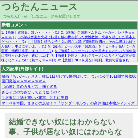
つらたんニュース
つらたん(´・ω・`)...なニュースをお届けします
新着コメント
1:【画像】避難飯、凄い・・・・・(1)
2:【画像】全盛期ドムドムバーガー、レベチｗｗ
ｗｗｗ(1)
3:小学校音楽室火災で転落し腰の骨を折った女性教諭、火事を起こした張本人
だった・・・(1)
4:【悲報】婚活女子「女の若さは33で賞味期限切れ。それ以降はおばさ
ん扱い。本当に辛いよ。」(1)
5:【経済】ビール大手「発泡酒」を「ビール」扱いに一斉
変更 酒税法改正により・・・(1)
6:【速報】レッサーパンダの風太くんとかいう20年前
に流行ったあの子、遂に……(1)
7:【画像】外国人「あれ？ラーメンよりうどんの方が美
味くね？？」ついに気づくｗｗｗ(1)
8:【悲報】NHKを見ない権利、裁判で否定され
る・・・(1)
9:欧州委員長「原発縮小は間違いでした」(1)
10:【悲報】日本企業の人手不
人気記事(外部サイト)
足、限界突破 52%「正社員も足りてません…」(1)
映画『ちいかわ』さん、昨日1日だけで8億伸ばして、ついに公開16日間で興収60
億円突破ｗｗｗｗｗｗｗｗ
【恐怖】昔のカルピス、怖すぎる
ざるそばのわさびってどう使うの？
毛沢東に手紙を書いた将軍、翌月に失脚
マーベル帝国、まさかの反省！？『サンダーボルツ』の高評価は本物か？ディズ
ニーCEOの「量より質」宣言の裏で渦巻くファンの本音とMCUの未来を徹底考
察！
【モー娘。石田亜佑美】ファーストテイク出演も新規獲得ならず？北川莉央が1
結婚できない奴にはわからない
位に
【画像あり】FacebookとかTwitterで拾ったエロ画像貼ってくよ
事、子供が居ない奴にはわからな