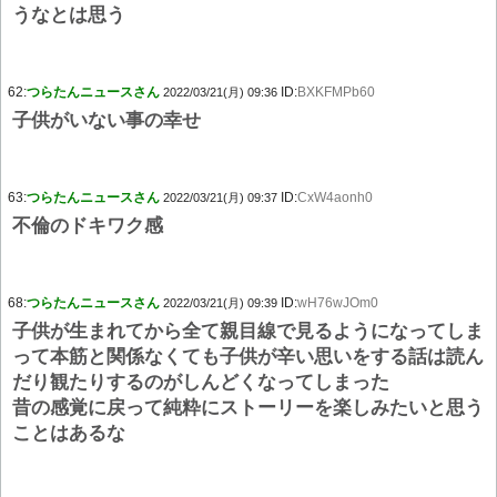
うなとは思う
62:
つらたんニュースさん
ID:
BXKFMPb60
2022/03/21(月) 09:36
子供がいない事の幸せ
63:
つらたんニュースさん
ID:
CxW4aonh0
2022/03/21(月) 09:37
不倫のドキワク感
68:
つらたんニュースさん
ID:
wH76wJOm0
2022/03/21(月) 09:39
子供が生まれてから全て親目線で見るようになってしま
って本筋と関係なくても子供が辛い思いをする話は読ん
だり観たりするのがしんどくなってしまった
昔の感覚に戻って純粋にストーリーを楽しみたいと思う
ことはあるな