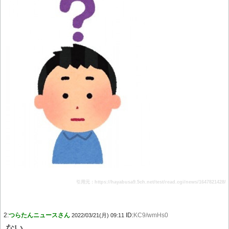
引用元：https://hayabusa9.5ch.net/test/read.cgi/news/1647821428/
2:
つらたんニュースさん
ID:
KC9/wmHs0
2022/03/21(月) 09:11
ない