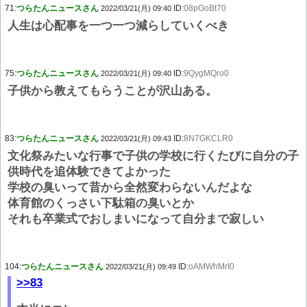
71:
つらたんニュースさん
ID:
08pGoBt70
2022/03/21(月) 09:40
人生は心配事を一つ一つ減らしていくべき
75:
つらたんニュースさん
ID:
9QygMQro0
2022/03/21(月) 09:40
子供から教えてもらうことが沢山ある。
83:
つらたんニュースさん
ID:
8N7GKCLR0
2022/03/21(月) 09:43
文化祭みたいな行事で子供の学校に行くたびに自分の子
供時代を追体験できてよかった
学校の臭いって昔から全然変わらないんだよな
体育館のくっさい下駄箱の臭いとか
それも卒業式でおしまいになって自分まで寂しい
104:
つらたんニュースさん
ID:
oAMWhMrI0
2022/03/21(月) 09:49
>>83