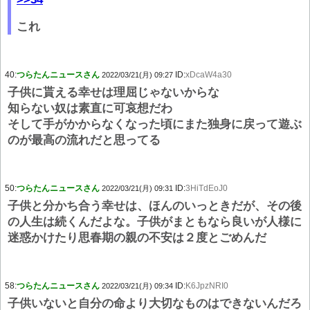
これ
40:
つらたんニュースさん
ID:
xDcaW4a30
2022/03/21(月) 09:27
子供に貰える幸せは理屈じゃないからな
知らない奴は素直に可哀想だわ
そして手がかからなくなった頃にまた独身に戻って遊ぶ
のが最高の流れだと思ってる
50:
つらたんニュースさん
ID:
3HiTdEoJ0
2022/03/21(月) 09:31
子供と分かち合う幸せは、ほんのいっときだが、その後
の人生は続くんだよな。子供がまともなら良いが人様に
迷惑かけたり思春期の親の不安は２度とごめんだ
58:
つらたんニュースさん
ID:
K6JpzNRI0
2022/03/21(月) 09:34
子供いないと自分の命より大切なものはできないんだろ