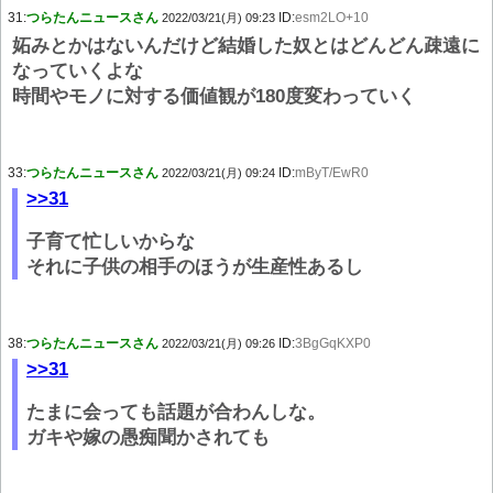
31:
つらたんニュースさん
ID:
esm2LO+10
2022/03/21(月) 09:23
妬みとかはないんだけど結婚した奴とはどんどん疎遠に
なっていくよな
時間やモノに対する価値観が180度変わっていく
33:
つらたんニュースさん
ID:
mByT/EwR0
2022/03/21(月) 09:24
>>31
子育て忙しいからな
それに子供の相手のほうが生産性あるし
38:
つらたんニュースさん
ID:
3BgGqKXP0
2022/03/21(月) 09:26
>>31
たまに会っても話題が合わんしな。
ガキや嫁の愚痴聞かされても