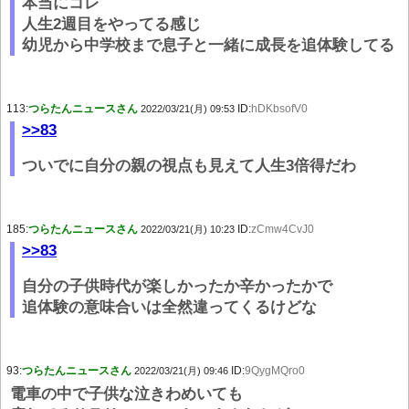
本当にコレ
人生2週目をやってる感じ
幼児から中学校まで息子と一緒に成長を追体験してる
113:
つらたんニュースさん
ID:
hDKbsofV0
2022/03/21(月) 09:53
>>83
ついでに自分の親の視点も見えて人生3倍得だわ
185:
つらたんニュースさん
ID:
zCmw4CvJ0
2022/03/21(月) 10:23
>>83
自分の子供時代が楽しかったか辛かったかで
追体験の意味合いは全然違ってくるけどな
93:
つらたんニュースさん
ID:
9QygMQro0
2022/03/21(月) 09:46
電車の中で子供な泣きわめいても