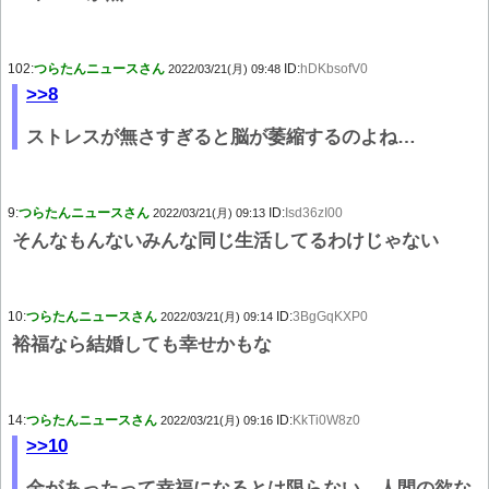
102:
つらたんニュースさん
ID:
hDKbsofV0
2022/03/21(月) 09:48
>>8
ストレスが無さすぎると脳が萎縮するのよね…
9:
つらたんニュースさん
ID:
Isd36zI00
2022/03/21(月) 09:13
そんなもんないみんな同じ生活してるわけじゃない
10:
つらたんニュースさん
ID:
3BgGqKXP0
2022/03/21(月) 09:14
裕福なら結婚しても幸せかもな
14:
つらたんニュースさん
ID:
KkTi0W8z0
2022/03/21(月) 09:16
>>10
金があったって幸福になるとは限らない。人間の欲な