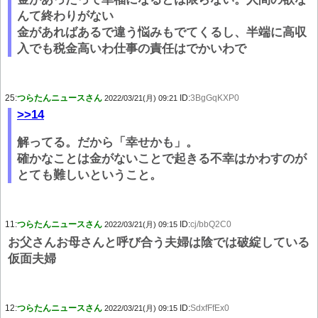
んて終わりがない
金があればあるで違う悩みもでてくるし、半端に高収
入でも税金高いわ仕事の責任はでかいわで
25:
つらたんニュースさん
ID:
3BgGqKXP0
2022/03/21(月) 09:21
>>14
解ってる。だから「幸せかも」。
確かなことは金がないことで起きる不幸はかわすのが
とても難しいということ。
11:
つらたんニュースさん
ID:
cj/bbQ2C0
2022/03/21(月) 09:15
お父さんお母さんと呼び合う夫婦は陰では破綻している
仮面夫婦
12:
つらたんニュースさん
ID:
SdxfFfEx0
2022/03/21(月) 09:15