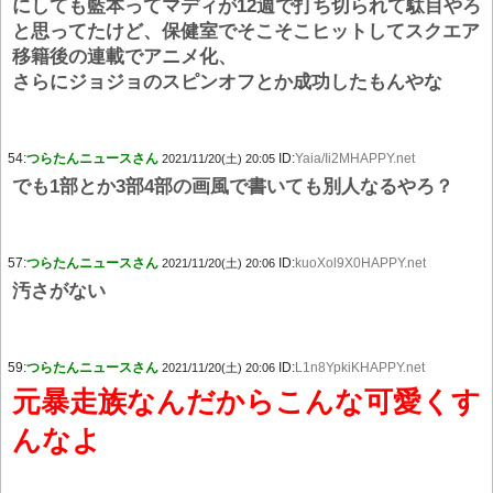
にしても藍本ってマディが12週で打ち切られて駄目やろ
と思ってたけど、保健室でそこそこヒットしてスクエア
移籍後の連載でアニメ化、
さらにジョジョのスピンオフとか成功したもんやな
54:
つらたんニュースさん
ID:
Yaia/Ii2MHAPPY.net
2021/11/20(土) 20:05
でも1部とか3部4部の画風で書いても別人なるやろ？
57:
つらたんニュースさん
ID:
kuoXol9X0HAPPY.net
2021/11/20(土) 20:06
汚さがない
59:
つらたんニュースさん
ID:
L1n8YpkiKHAPPY.net
2021/11/20(土) 20:06
元暴走族なんだからこんな可愛くす
んなよ