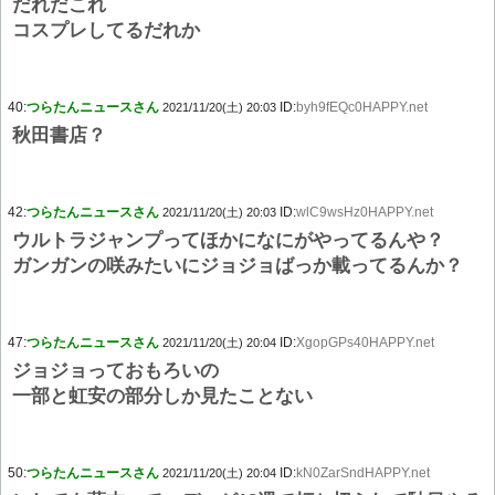
だれだこれ
コスプレしてるだれか
40:
つらたんニュースさん
ID:
byh9fEQc0HAPPY.net
2021/11/20(土) 20:03
秋田書店？
42:
つらたんニュースさん
ID:
wlC9wsHz0HAPPY.net
2021/11/20(土) 20:03
ウルトラジャンプってほかになにがやってるんや？
ガンガンの咲みたいにジョジョばっか載ってるんか？
47:
つらたんニュースさん
ID:
XgopGPs40HAPPY.net
2021/11/20(土) 20:04
ジョジョっておもろいの
一部と虹安の部分しか見たことない
50:
つらたんニュースさん
ID:
kN0ZarSndHAPPY.net
2021/11/20(土) 20:04