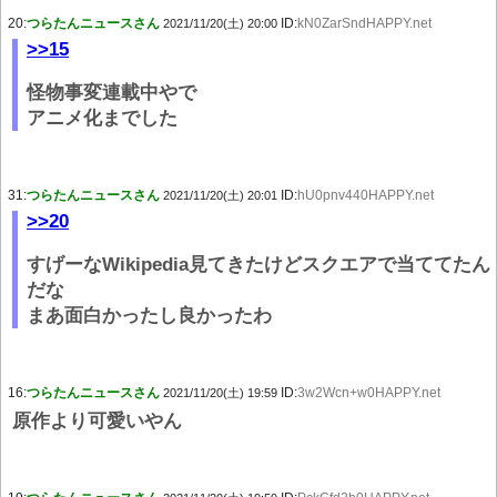
20:
つらたんニュースさん
ID:
kN0ZarSndHAPPY.net
2021/11/20(土) 20:00
>>15
怪物事変連載中やで
アニメ化までした
31:
つらたんニュースさん
ID:
hU0pnv440HAPPY.net
2021/11/20(土) 20:01
>>20
すげーなWikipedia見てきたけどスクエアで当ててたん
だな
まあ面白かったし良かったわ
16:
つらたんニュースさん
ID:
3w2Wcn+w0HAPPY.net
2021/11/20(土) 19:59
原作より可愛いやん