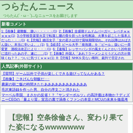
つらたんニュース
つらたん(´・ω・`)...なニュースをお届けします
新着コメント
1:【画像】避難飯、凄い・・・・・(1)
2:【画像】全盛期ドムドムバーガー、レベチｗｗ
ｗｗｗ(1)
3:小学校音楽室火災で転落し腰の骨を折った女性教諭、火事を起こした張本人
だった・・・(1)
4:【悲報】婚活女子「女の若さは33で賞味期限切れ。それ以降はおばさ
ん扱い。本当に辛いよ。」(1)
5:【経済】ビール大手「発泡酒」を「ビール」扱いに一斉
変更 酒税法改正により・・・(1)
6:【速報】レッサーパンダの風太くんとかいう20年前
に流行ったあの子、遂に……(1)
7:【画像】外国人「あれ？ラーメンよりうどんの方が美
味くね？？」ついに気づくｗｗｗ(1)
8:【悲報】NHKを見ない権利、裁判で否定され
る・・・(1)
9:欧州委員長「原発縮小は間違いでした」(1)
10:【悲報】日本企業の人手不
人気記事(外部サイト)
足、限界突破 52%「正社員も足りてません…」(1)
【質問】ゲーム以外で子供が楽しくできる遊びってなんかある？
【画像】ごきげんな朝飯だ･･･
農家の朝ご飯の時間きたたああああああああああああ
毛沢東語録を作った男、自分の序文ごと消された
マーベル帝国、まさかの反省！？『サンダーボルツ』の高評価は本物か？ディズ
ニーCEOの「量より質」宣言の裏で渦巻くファンの本音とMCUの未来を徹底考
察！
【モー娘。石田亜佑美】ファーストテイク出演も新規獲得ならず？北川莉央が1
位に
【悲報】空条徐倫さん、変わり果て
【画像あり】FacebookとかTwitterで拾ったエロ画像貼ってくよ
た姿になるwwwwwww