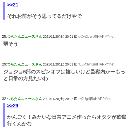
>>21
それお前がそう思ってるだけやで
28:
つらたんニュースさん
ID:
gCyZUsrD0HAPPY.net
2021/11/20(土) 20:01
弱そう
29:
つらたんニュースさん
ID:
fE5V3wKudHAPPY.net
2021/11/20(土) 20:01
ジョジョ6部のスピンオフは嬉しいけど監獄内かーもっ
と日常の方見たいわ
32:
つらたんニュースさん
ID:
I+0Ug4j5aHAPPY.net
2021/11/20(土) 20:02
>>29
かんごく！みたいな日常アニメ作ったらオタクが監獄
行くんかな