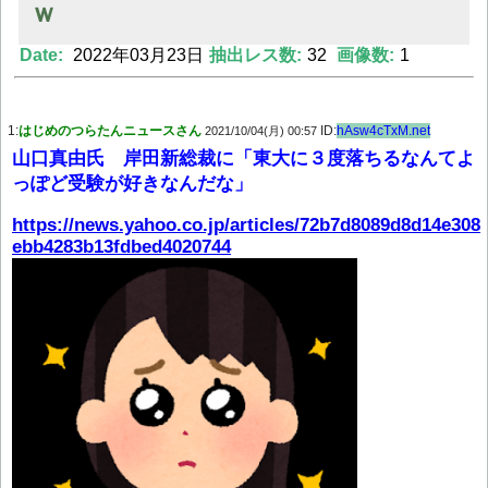
ｗ
Date:
2022年03月23日
抽出レス数:
32
画像数:
1
Powered by livedoor 相互RSS
1:
はじめのつらたんニュースさん
ID:
hAsw4cTxM.net
2021/10/04(月) 00:57
山口真由氏 岸田新総裁に「東大に３度落ちるなんてよ
っぽど受験が好きなんだな」
https://news.yahoo.co.jp/articles/72b7d8089d8d14e308
ebb4283b13fdbed4020744