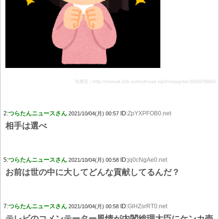
引用元：http://tomcat.2ch.sc/test/read.cgi/livejupiter/1633276641/
2:
つらたんニュースさん
ID:
ZpYXPFOB0.net
2021/10/04(月) 00:57
相手は選べ
5:
つらたんニュースさん
ID:
jq0cNgAe0.net
2021/10/04(月) 00:58
お前は世の中に大してどんな貢献してるんだ？
7:
つらたんニュースさん
ID:
GlHZsrRT0.net
2021/10/04(月) 00:58
テレビのコメンテーター風情が内閣総理大臣にケンカ売