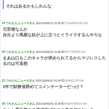
それはあるかもしれんな
24:
つらたんニュースさん
ID:
72owMV3m0.net
2021/10/04(月) 01:05
元官僚なんか
自分より馬鹿な奴が上に立つとイライラするんやろな
30:
つらたんニュースさん
ID:
6S+TR9jV0.net
2021/10/04(月) 01:06
まあ山口もこのキャラが求められてるからマジレスした
るのは可哀想
32:
つらたんニュースさん
ID:
9rdla2L00.net
2021/10/04(月) 01:06
2年で財務省辞めてコメンテーターだっけ？
36:
つらたんニュースさん
ID:
HgPrXMO2d.net
2021/10/04(月) 01:08