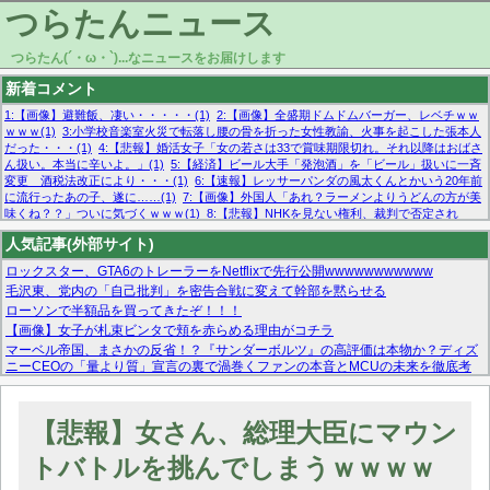
つらたんニュース
つらたん(´・ω・`)...なニュースをお届けします
新着コメント
1:【画像】避難飯、凄い・・・・・(1)
2:【画像】全盛期ドムドムバーガー、レベチｗｗ
ｗｗｗ(1)
3:小学校音楽室火災で転落し腰の骨を折った女性教諭、火事を起こした張本人
だった・・・(1)
4:【悲報】婚活女子「女の若さは33で賞味期限切れ。それ以降はおばさ
ん扱い。本当に辛いよ。」(1)
5:【経済】ビール大手「発泡酒」を「ビール」扱いに一斉
変更 酒税法改正により・・・(1)
6:【速報】レッサーパンダの風太くんとかいう20年前
に流行ったあの子、遂に……(1)
7:【画像】外国人「あれ？ラーメンよりうどんの方が美
味くね？？」ついに気づくｗｗｗ(1)
8:【悲報】NHKを見ない権利、裁判で否定され
る・・・(1)
9:欧州委員長「原発縮小は間違いでした」(1)
10:【悲報】日本企業の人手不
人気記事(外部サイト)
足、限界突破 52%「正社員も足りてません…」(1)
ロックスター、GTA6のトレーラーをNetflixで先行公開wwwwwwwwwww
毛沢東、党内の「自己批判」を密告合戦に変えて幹部を黙らせる
ローソンで半額品を買ってきたぞ！！！
【画像】女子が札束ビンタで頬を赤らめる理由がコチラ
マーベル帝国、まさかの反省！？『サンダーボルツ』の高評価は本物か？ディズ
ニーCEOの「量より質」宣言の裏で渦巻くファンの本音とMCUの未来を徹底考
察！
【モー娘。石田亜佑美】ファーストテイク出演も新規獲得ならず？北川莉央が1
位に
【悲報】女さん、総理大臣にマウン
【画像あり】FacebookとかTwitterで拾ったエロ画像貼ってくよ
トバトルを挑んでしまうｗｗｗｗ