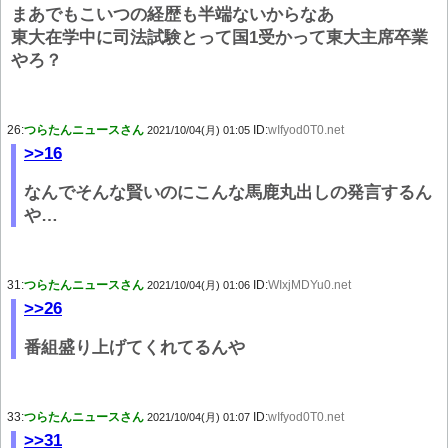
まあでもこいつの経歴も半端ないからなあ
東大在学中に司法試験とって国1受かって東大主席卒業
やろ？
26:
つらたんニュースさん
ID:
wIfyod0T0.net
2021/10/04(月) 01:05
>>16
なんでそんな賢いのにこんな馬鹿丸出しの発言するん
や…
31:
つらたんニュースさん
ID:
WIxjMDYu0.net
2021/10/04(月) 01:06
>>26
番組盛り上げてくれてるんや
33:
つらたんニュースさん
ID:
wIfyod0T0.net
2021/10/04(月) 01:07
>>31