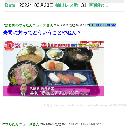
Date:
2022年03月23日
抽出レス数:
31
画像数:
1
Powered by livedoor 相互RSS
1:
はじめのつらたんニュースさん
ID:
C1CqOC8O0.net
2021/04/27(火) 07:07
寿司に丼ってどういうことやねん？
引用元：http://tomcat.2ch.sc/test/read.cgi/livejupiter/1619474838/
2:
つらたんニュースさん
ID:
wjCURVK60.net
2021/04/27(火) 07:07