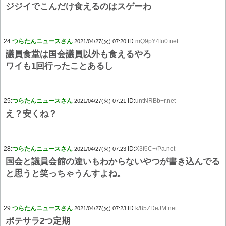
ジジイでこんだけ食えるのはスゲーわ
24:
つらたんニュースさん
ID:
mQ9pY4fu0.net
2021/04/27(火) 07:20
議員食堂は国会議員以外も食えるやろ
ワイも1回行ったことあるし
25:
つらたんニュースさん
ID:
untNRBb+r.net
2021/04/27(火) 07:21
え？安くね？
28:
つらたんニュースさん
ID:
X3f6C+/Pa.net
2021/04/27(火) 07:23
国会と議員会館の違いもわからないやつが書き込んでる
と思うと笑っちゃうんすよね。
29:
つらたんニュースさん
ID:
k/85ZDeJM.net
2021/04/27(火) 07:23
ポテサラ2つ定期