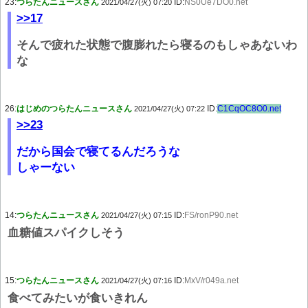
23:
つらたんニュースさん
ID:
NS0Ue7DO0.net
2021/04/27(火) 07:20
>>17
そんで疲れた状態で腹膨れたら寝るのもしゃあないわ
な
26:
はじめのつらたんニュースさん
ID:
C1CqOC8O0.net
2021/04/27(火) 07:22
>>23
だから国会で寝てるんだろうな
しゃーない
14:
つらたんニュースさん
ID:
FS/ronP90.net
2021/04/27(火) 07:15
血糖値スパイクしそう
15:
つらたんニュースさん
ID:
MxV/r049a.net
2021/04/27(火) 07:16
食べてみたいが食いきれん