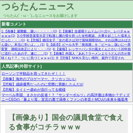
つらたんニュース
つらたん(´・ω・`)...なニュースをお届けします
新着コメント
1:【画像】避難飯、凄い・・・・・(1)
2:【画像】全盛期ドムドムバーガー、レベチｗｗ
ｗｗｗ(1)
3:小学校音楽室火災で転落し腰の骨を折った女性教諭、火事を起こした張本人
だった・・・(1)
4:【悲報】婚活女子「女の若さは33で賞味期限切れ。それ以降はおばさ
ん扱い。本当に辛いよ。」(1)
5:【経済】ビール大手「発泡酒」を「ビール」扱いに一斉
変更 酒税法改正により・・・(1)
6:【速報】レッサーパンダの風太くんとかいう20年前
に流行ったあの子、遂に……(1)
7:【画像】外国人「あれ？ラーメンよりうどんの方が美
味くね？？」ついに気づくｗｗｗ(1)
8:【悲報】NHKを見ない権利、裁判で否定され
る・・・(1)
9:欧州委員長「原発縮小は間違いでした」(1)
10:【悲報】日本企業の人手不
人気記事(外部サイト)
足、限界突破 52%「正社員も足りてません…」(1)
ローソンで半額品を買ってきたぞ！！！
【画像】海外のプロゲーマー、クソカッコいい
【悲報】成績優秀だったのに窓際に異動したんだが
【悲報】タイミー虐めが流行ってる模様
マーベル帝国、まさかの反省！？『サンダーボルツ』の高評価は本物か？ディズ
ニーCEOの「量より質」宣言の裏で渦巻くファンの本音とMCUの未来を徹底考
察！
【モー娘。石田亜佑美】ファーストテイク出演も新規獲得ならず？北川莉央が1
位に
【画像あり】国会の議員食堂で食え
【画像あり】FacebookとかTwitterで拾ったエロ画像貼ってくよ
る食事がコチラｗｗｗ