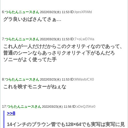
6:
つらたんニュースさん
ID:
/qesXRWtd
2022/03/23(水) 11:53
グラ良いおばさんてさぁ…
7:
つらたんニュースさん
ID:
7+oLwD7Ha
2022/03/23(水) 11:53
これ人が一人だけだからこのクオリティなのであって、
普通のシーンならあっさりクオリティ下がるんだろ
ソニーがよく使ってた手
8:
つらたんニュースさん
ID:
MWavb/CX0
2022/03/23(水) 11:53
これを映すモニターがねぇな
17:
つらたんニュースさん
ID:
xDeQJ5Ke0
2022/03/23(水) 11:56
>>8
14インチのブラウン管でも128×64でも実写は実写に見