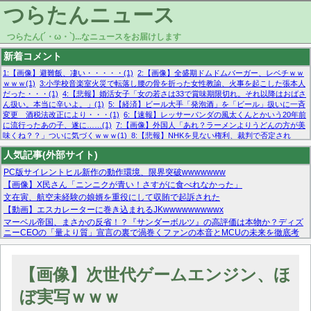
つらたんニュース
つらたん(´・ω・`)...なニュースをお届けします
新着コメント
1:【画像】避難飯、凄い・・・・・(1)
2:【画像】全盛期ドムドムバーガー、レベチｗｗ
ｗｗｗ(1)
3:小学校音楽室火災で転落し腰の骨を折った女性教諭、火事を起こした張本人
だった・・・(1)
4:【悲報】婚活女子「女の若さは33で賞味期限切れ。それ以降はおばさ
ん扱い。本当に辛いよ。」(1)
5:【経済】ビール大手「発泡酒」を「ビール」扱いに一斉
変更 酒税法改正により・・・(1)
6:【速報】レッサーパンダの風太くんとかいう20年前
に流行ったあの子、遂に……(1)
7:【画像】外国人「あれ？ラーメンよりうどんの方が美
味くね？？」ついに気づくｗｗｗ(1)
8:【悲報】NHKを見ない権利、裁判で否定され
る・・・(1)
9:欧州委員長「原発縮小は間違いでした」(1)
10:【悲報】日本企業の人手不
人気記事(外部サイト)
足、限界突破 52%「正社員も足りてません…」(1)
PC版サイレントヒル新作の動作環境、限界突破wwwwwww
【画像】X民さん「ニンニクが青い！さすがに食べれなかった」
文在寅、航空未経験の娘婿を重役にして収賄で起訴された
【動画】エスカレーターに巻き込まれるJKwwwwwwwwwx
マーベル帝国、まさかの反省！？『サンダーボルツ』の高評価は本物か？ディズ
ニーCEOの「量より質」宣言の裏で渦巻くファンの本音とMCUの未来を徹底考
察！
【モー娘。石田亜佑美】ファーストテイク出演も新規獲得ならず？北川莉央が1
位に
【画像】次世代ゲームエンジン、ほ
【画像あり】FacebookとかTwitterで拾ったエロ画像貼ってくよ
ぼ実写ｗｗｗ