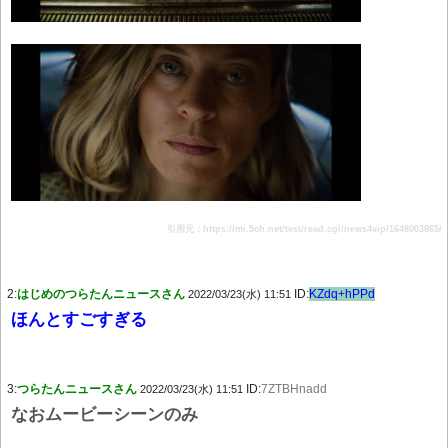
引用元：https://mi.5ch.net/test/read.cgi/news4vip/1648003865/
2:
はじめのつらたんニュースさん
ID:
KZdq+hPPd
2022/03/23(水) 11:51
ほんとすごすぎる
3:
つらたんニュースさん
ID:
7ZTBHnadd
2022/03/23(水) 11:51
なおムービーシーンのみ