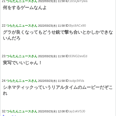
21:
つらたんニュースさん
ID:
1bSQwYywa
2022/03/23(水) 11:58
何をするゲームなんよ
22:
つらたんニュースさん
ID:
Byc8ACx90
2022/03/23(水) 11:58
グラが良くなってもどうせ銃で撃ち合いとかしかできな
いんだろ
23:
つらたんニュースさん
ID:
83NG2wvEd
2022/03/23(水) 11:58
実写でいいじゃん！
24:
つらたんニュースさん
ID:
suIgc94Va
2022/03/23(水) 11:58
シネマティックっていうリアルタイムのムービーだぞこ
れ
32:
つらたんニュースさん
ID:
ay1vkVSJ0
2022/03/23(水) 12:08