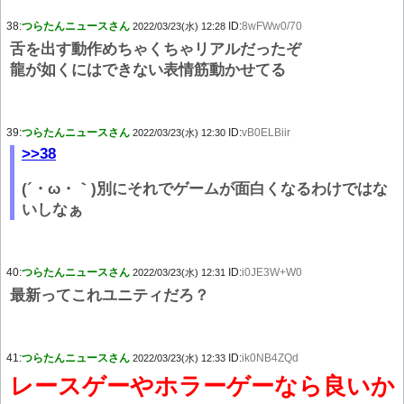
38:
つらたんニュースさん
ID:
8wFWw0/70
2022/03/23(水) 12:28
舌を出す動作めちゃくちゃリアルだったぞ
龍が如くにはできない表情筋動かせてる
39:
つらたんニュースさん
ID:
vB0ELBiir
2022/03/23(水) 12:30
>>38
(´・ω・｀)別にそれでゲームが面白くなるわけではな
いしなぁ
40:
つらたんニュースさん
ID:
i0JE3W+W0
2022/03/23(水) 12:31
最新ってこれユニティだろ？
41:
つらたんニュースさん
ID:
ik0NB4ZQd
2022/03/23(水) 12:33
レースゲーやホラーゲーなら良いか