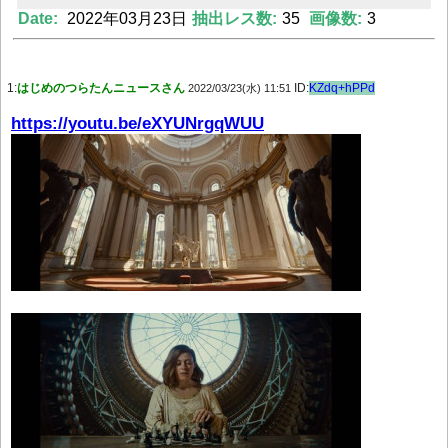
Date:
2022年03月23日
抽出レス数:
35
画像数:
3
Powered by livedoor 相互RSS
1:
はじめのつらたんニュースさん
ID:
KZdq+hPPd
2022/03/23(水) 11:51
https://youtu.be/eXYUNrgqWUU