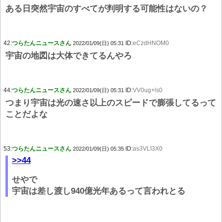
ある日突然宇宙のすべてが判明する可能性はないの？
42:
つらたんニュースさん
ID:
eCzdHNOM0
2022/01/09(日) 05:31
宇宙の地図は大体できてるんやろ
44:
つらたんニュースさん
ID:
VV0ug+ls0
2022/01/09(日) 05:31
つまり宇宙は光の速さ以上のスピードで膨張してるって
ことだよな
53:
つらたんニュースさん
ID:
as3VLI3X0
2022/01/09(日) 05:35
>>44
せやで
宇宙は差し渡し940億光年あるって言われとる