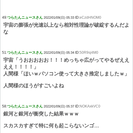
49:
つらたんニュースさん
ID:
eCzdHNOM0
2022/01/09(日) 05:33
宇宙の膨張が光速以上なら相対性理論が破綻するんだよ
な
51:
つらたんニュースさん
ID:
50R9sj4M0
2022/01/09(日) 05:34
宇宙「うおおおおお！！！めっちゃ広がってやるぜええ
ええ！！！！」
人間様「ほいｗパソコン使って大きさ推定しましたｗ」
人間様のほうがすごいよね
58:
つらたんニュースさん
ID:
NOKAxkVC0
2022/01/09(日) 05:37
銀河と銀河が衝突した結果ｗｗｗ
スカスカすぎて特に何も起こらないンゴ…