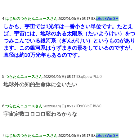
4:
はじめのつらたんニュースさん
ID:
cBe98Wm3M
2022/01/09(日) 05:17
しかも、宇宙では1光年は一番小さい単位です。たとえ
ば、宇宙には、地球のある太陽系（たいようけい）をつ
つみこんでいる銀河系（ぎんがけい）というものがあり
ます。この銀河系はうずまきの形をしているのですが、
直径は約10万光年もあるのです。
5:
つらたんニュースさん
ID:
q0pewPkU0
2022/01/09(日) 05:17
地球外の知的生命体に会いたい
6:
つらたんニュースさん
ID:
oYkbEJWx0
2022/01/09(日) 05:17
宇宙定数コロコロ変わるからな
7:
はじめのつらたんニュースさん
ID:
cBe98Wm3M
2022/01/09(日) 05:17