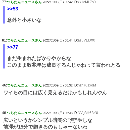
77:
つらたんニュースさん
ID:
zx1cML7s0
2022/01/09(日) 05:42
>>53
意外と小さいな
81:
つらたんニュースさん
ID:
as3VLI3X0
2022/01/09(日) 05:44
>>77
まだ生まれたばかりやからな
このまま数兆年は成長するんじゃねって言われとる
46:
つらたんニュースさん
ID:
hzrR61xoM
2022/01/09(日) 05:32
ワイらの目には広く見えるだけかもしれんやん
48:
つらたんニュースさん
ID:
NVg3H6BY0
2022/01/09(日) 05:33
広いというかシンプル暗闇の”無”やしな
前澤が15分で飽きるのもしゃーないわ