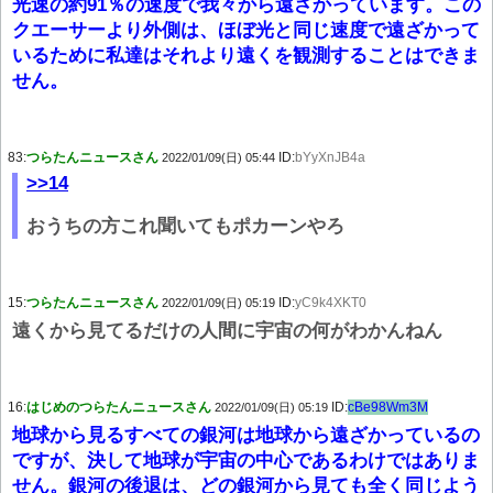
光速の約91％の速度で我々から遠ざかっています。この
クエーサーより外側は、ほぼ光と同じ速度で遠ざかって
いるために私達はそれより遠くを観測することはできま
せん。
83:
つらたんニュースさん
ID:
bYyXnJB4a
2022/01/09(日) 05:44
>>14
おうちの方これ聞いてもポカーンやろ
15:
つらたんニュースさん
ID:
yC9k4XKT0
2022/01/09(日) 05:19
遠くから見てるだけの人間に宇宙の何がわかんねん
16:
はじめのつらたんニュースさん
ID:
cBe98Wm3M
2022/01/09(日) 05:19
地球から見るすべての銀河は地球から遠ざかっているの
ですが、決して地球が宇宙の中心であるわけではありま
せん。銀河の後退は、どの銀河から見ても全く同じよう