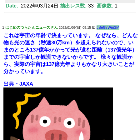
Date:
2022年03月24日
抽出レス数:
33
画像数:
1
Powered by livedoor 相互RSS
1:
はじめのつらたんニュースさん
ID:
cBe98Wm3M
2022/01/09(日) 05:15
これは宇宙の年齢で決まっています。 なぜなら、どんな
物も光の速さ（秒速30万km）を超えられないので、い
まのところ137億年かかって光が進む距離（137億光年）
までの宇宙しか観測できないからです。 様々な観測か
ら、実際の宇宙は137億光年よりもかなり大きいことが
分かっています。
出典・JAXA