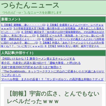
つらたんニュース
つらたん(´・ω・`)...なニュースをお届けします
新着コメント
1:【画像】避難飯、凄い・・・・・(1)
2:【画像】全盛期ドムドムバーガー、レベチｗｗ
ｗｗｗ(1)
3:小学校音楽室火災で転落し腰の骨を折った女性教諭、火事を起こした張本人
だった・・・(1)
4:【悲報】婚活女子「女の若さは33で賞味期限切れ。それ以降はおばさ
ん扱い。本当に辛いよ。」(1)
5:【経済】ビール大手「発泡酒」を「ビール」扱いに一斉
変更 酒税法改正により・・・(1)
6:【速報】レッサーパンダの風太くんとかいう20年前
に流行ったあの子、遂に……(1)
7:【画像】外国人「あれ？ラーメンよりうどんの方が美
味くね？？」ついに気づくｗｗｗ(1)
8:【悲報】NHKを見ない権利、裁判で否定され
る・・・(1)
9:欧州委員長「原発縮小は間違いでした」(1)
10:【悲報】日本企業の人手不
人気記事(外部サイト)
足、限界突破 52%「正社員も足りてません…」(1)
【何回いけるかな？】豚骨ラーメン替え玉チャレンジする
蒋介石、共産党に武器を届け続けて「運輸大隊長」と呼ばれる
夫婦で老後2000万円貯めるの言うほど無理か？
『The Duskbloods』ネットワークテストに沢山のご応募をいただき誠にありがと
うございました
マーベル帝国、まさかの反省！？『サンダーボルツ』の高評価は本物か？ディズ
ニーCEOの「量より質」宣言の裏で渦巻くファンの本音とMCUの未来を徹底考
察！
【モー娘。石田亜佑美】ファーストテイク出演も新規獲得ならず？北川莉央が1
【朗報】宇宙の広さ、とんでもない
位に
【画像あり】FacebookとかTwitterで拾ったエロ画像貼ってくよ
レベルだったｗｗｗ