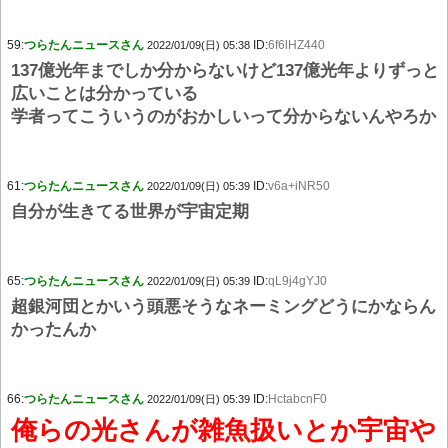
59:
つらたんニュースさん
ID:
6f6lHZ440
2022/01/09(日) 05:38
137億光年までしか分からないけど137億光年よりずっと
広いことは分かっている
学者ってこういうのがおかしいって分からないんやろか
61:
つらたんニュースさん
ID:
v6a+iNR50
2022/01/09(日) 05:39
自分が生きてる世界が宇宙定期
65:
つらたんニュースさん
ID:
qL9j4gYJ0
2022/01/09(日) 05:39
超銀河団とかいう頭悪そうなネーミングどうにかならん
かったんか
66:
つらたんニュースさん
ID:
HctabcnF0
2022/01/09(日) 05:39
俺らの光さんが雑魚扱いとか宇宙や