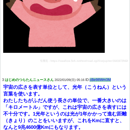
引用元：https://swallow.5ch.net/test/read.cgi/livejupiter/1641672942/
3:
はじめのつらたんニュースさん
ID:
cBe98Wm3M
2022/01/09(日) 05:16
宇宙の広さを表す単位として、光年（こうねん）という
言葉を使います。
わたしたちがふだん使う長さの単位で、一番大きいのは
「キロメートル」ですが、これは宇宙の広さを表すには
不十分です。1光年というのは光が1年かかって進む距離
（きょり）のことをいいますが、これをKmに直すと、
なんと9兆4600億Kmにもなります。