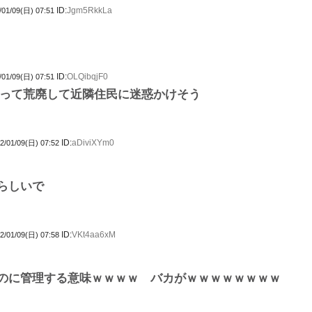
ID:
Jgm5RkkLa
/01/09(日) 07:51
ID:
OLQibqjF0
/01/09(日) 07:51
って荒廃して近隣住民に迷惑かけそう
ID:
aDiviXYm0
2/01/09(日) 07:52
らしいで
ID:
VKt4aa6xM
2/01/09(日) 07:58
のに管理する意味ｗｗｗｗ バカがｗｗｗｗｗｗｗｗ