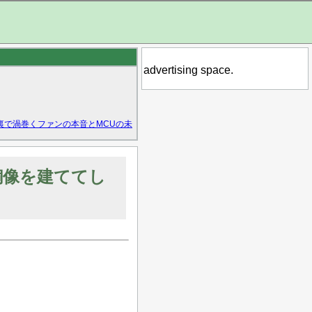
advertising space.
裏で渦巻くファンの本音とMCUの未
銅像を建ててし