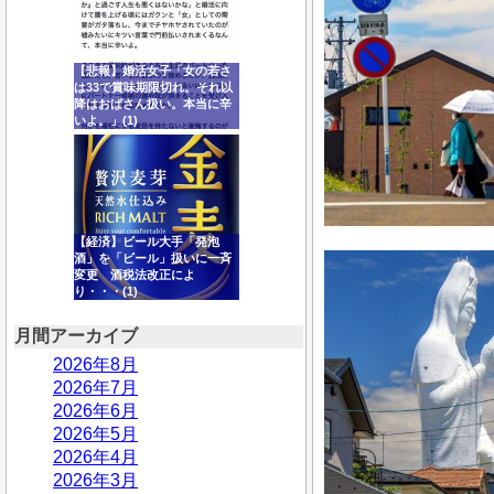
【悲報】婚活女子「女の若さ
は33で賞味期限切れ。それ以
降はおばさん扱い。本当に辛
いよ。」(1)
【経済】ビール大手「発泡
酒」を「ビール」扱いに一斉
変更 酒税法改正によ
り・・・(1)
月間アーカイブ
2026年8月
2026年7月
2026年6月
2026年5月
2026年4月
2026年3月