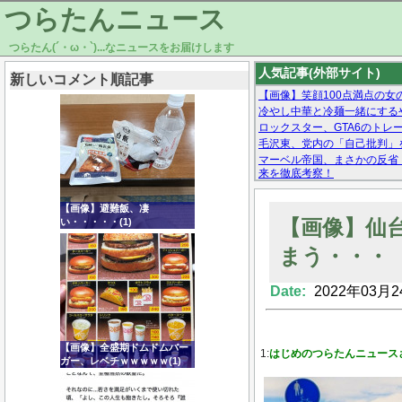
つらたんニュース
つらたん(´・ω・`)...なニュースをお届けします
人気記事(外部サイト)
新しいコメント順記事
【画像】笑顔100点満点の女
冷やし中華と冷麺一緒にする
ロックスター、GTA6のトレーラ
毛沢東、党内の「自己批判」
マーベル帝国、まさかの反省
来を徹底考察！
【モー娘。石田亜佑美】ファ
【画像あり】Facebookとか
【画像】避難飯、凄
【画像】仙
い・・・・・(1)
まう・・・
Date:
2022年03月2
Powered by livedoor 相互RSS
【画像】全盛期ドムドムバー
1:
はじめのつらたんニュース
ガー、レベチｗｗｗｗｗ(1)