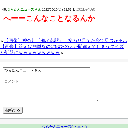
48:
つらたんニュースさん
ID:
Q61Ee4Ur0
2022/03/25(金) 21:57
へーーこんなことなるんか
«
【画像】神奈川「海老名駅」、変わり果てた姿で見つかる…
【画像】答えは簡単なのに90%の人が間違えてしまうクイズ
が話題にｗｗｗｗｗｗｗｗｗ
»
つらたんニュース(´・ω・`)