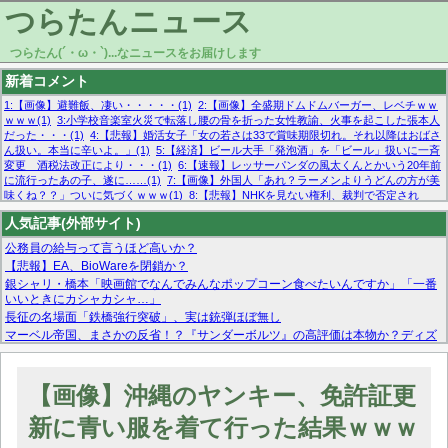
つらたんニュース
つらたん(´・ω・`)...なニュースをお届けします
新着コメント
1:【画像】避難飯、凄い・・・・・(1)
2:【画像】全盛期ドムドムバーガー、レベチｗｗ
ｗｗｗ(1)
3:小学校音楽室火災で転落し腰の骨を折った女性教諭、火事を起こした張本人
だった・・・(1)
4:【悲報】婚活女子「女の若さは33で賞味期限切れ。それ以降はおばさ
ん扱い。本当に辛いよ。」(1)
5:【経済】ビール大手「発泡酒」を「ビール」扱いに一斉
変更 酒税法改正により・・・(1)
6:【速報】レッサーパンダの風太くんとかいう20年前
に流行ったあの子、遂に……(1)
7:【画像】外国人「あれ？ラーメンよりうどんの方が美
味くね？？」ついに気づくｗｗｗ(1)
8:【悲報】NHKを見ない権利、裁判で否定され
る・・・(1)
9:欧州委員長「原発縮小は間違いでした」(1)
10:【悲報】日本企業の人手不
人気記事(外部サイト)
足、限界突破 52%「正社員も足りてません…」(1)
公務員の給与って言うほど高いか？
【悲報】EA、BioWareを閉鎖か？
銀シャリ・橋本「映画館でなんでみんなポップコーン食べたいんですか」「一番
いいときにカシャカシャ…」
長征の名場面「鉄橋強行突破」、実は銃弾ほぼ無し
マーベル帝国、まさかの反省！？『サンダーボルツ』の高評価は本物か？ディズ
ニーCEOの「量より質」宣言の裏で渦巻くファンの本音とMCUの未来を徹底考
察！
【モー娘。石田亜佑美】ファーストテイク出演も新規獲得ならず？北川莉央が1
【画像】沖縄のヤンキー、免許証更
位に
【画像あり】FacebookとかTwitterで拾ったエロ画像貼ってくよ
新に青い服を着て行った結果ｗｗｗ