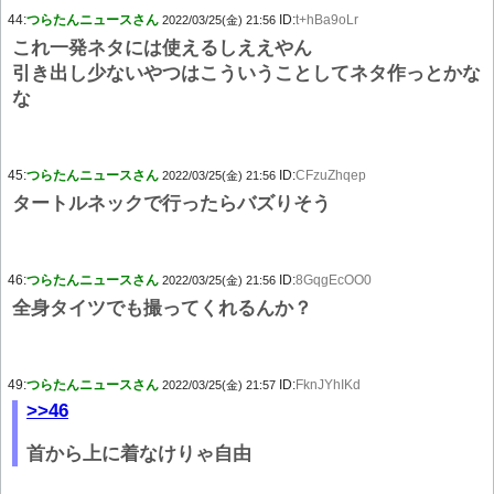
44:
つらたんニュースさん
ID:
t+hBa9oLr
2022/03/25(金) 21:56
これ一発ネタには使えるしええやん
引き出し少ないやつはこういうことしてネタ作っとかな
な
45:
つらたんニュースさん
ID:
CFzuZhqep
2022/03/25(金) 21:56
タートルネックで行ったらバズりそう
46:
つらたんニュースさん
ID:
8GqgEcOO0
2022/03/25(金) 21:56
全身タイツでも撮ってくれるんか？
49:
つらたんニュースさん
ID:
FknJYhIKd
2022/03/25(金) 21:57
>>46
首から上に着なけりゃ自由