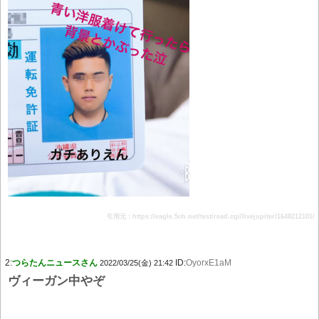
引用元：https://eagle.5ch.net/test/read.cgi/livejupiter/1648212101/
2:
つらたんニュースさん
ID:
OyorxE1aM
2022/03/25(金) 21:42
ヴィーガン中やぞ