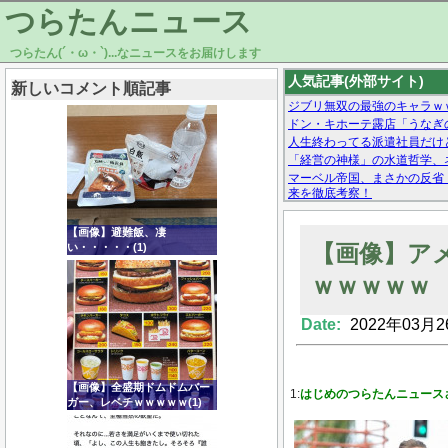
つらたんニュース
つらたん(´・ω・`)...なニュースをお届けします
人気記事(外部サイト)
新しいコメント順記事
ジブリ無双の最強のキャラｗ
ドン・キホーテ露店「うなぎ
人生終わってる派遣社員だけ
「経営の神様」の水道哲学、
マーベル帝国、まさかの反省
来を徹底考察！
【モー娘。石田亜佑美】ファ
【画像あり】Facebookとか
【画像】避難飯、凄
【画像】ア
い・・・・・(1)
ｗｗｗｗｗ
Date:
2022年03月2
Powered by livedoor 相互RSS
【画像】全盛期ドムドムバー
1:
はじめのつらたんニュース
ガー、レベチｗｗｗｗｗ(1)