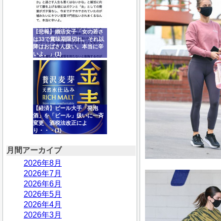
【悲報】婚活女子「女の若さ
は33で賞味期限切れ。それ以
降はおばさん扱い。本当に辛
いよ。」(1)
【経済】ビール大手「発泡
酒」を「ビール」扱いに一斉
変更 酒税法改正によ
り・・・(1)
月間アーカイブ
2026年8月
2026年7月
2026年6月
2026年5月
2026年4月
2026年3月