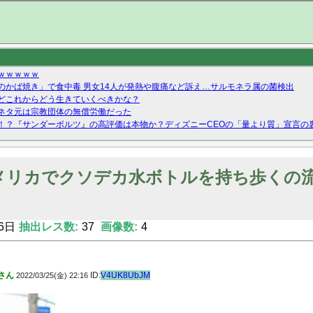
ｗｗｗｗｗ
のかば焼き」で食中毒 男女14人が発熱や腹痛など訴え…サルモネラ属の菌検出
どこれからどう生きていくべきかな？
ネタ元は宗教団体の無償労働だった
！？『サンダーボルツ』の高評価は本物か？ディズニーCEOの「量より質」宣言の
ーストテイク出演も新規獲得ならず？北川莉央が1位に
Twitterで拾ったエロ画像貼ってくよ
メリカでクソデカ水ボトルを持ち歩くの
6日
抽出レス数:
37
画像数:
4
さん
ID:
V4UK8UbJM
2022/03/25(金) 22:16