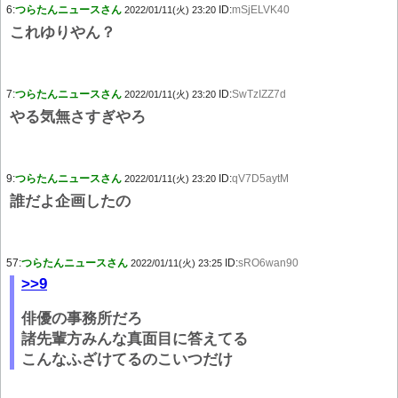
6:
つらたんニュースさん
ID:
mSjELVK40
2022/01/11(火) 23:20
これゆりやん？
7:
つらたんニュースさん
ID:
SwTzIZZ7d
2022/01/11(火) 23:20
やる気無さすぎやろ
9:
つらたんニュースさん
ID:
qV7D5aytM
2022/01/11(火) 23:20
誰だよ企画したの
57:
つらたんニュースさん
ID:
sRO6wan90
2022/01/11(火) 23:25
>>9
俳優の事務所だろ
諸先輩方みんな真面目に答えてる
こんなふざけてるのこいつだけ