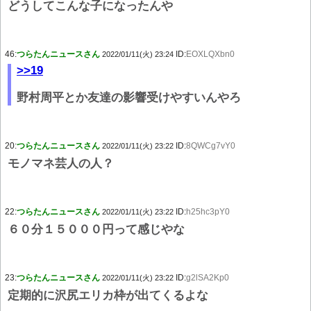
どうしてこんな子になったんや
46:
つらたんニュースさん
ID:
EOXLQXbn0
2022/01/11(火) 23:24
>>19
野村周平とか友達の影響受けやすいんやろ
20:
つらたんニュースさん
ID:
8QWCg7vY0
2022/01/11(火) 23:22
モノマネ芸人の人？
22:
つらたんニュースさん
ID:
h25hc3pY0
2022/01/11(火) 23:22
６０分１５０００円って感じやな
23:
つらたんニュースさん
ID:
g2lSA2Kp0
2022/01/11(火) 23:22
定期的に沢尻エリカ枠が出てくるよな