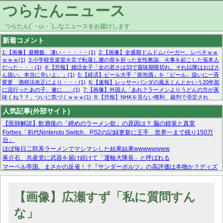
つらたんニュース
つらたん(´・ω・`)...なニュースをお届けします
新着コメント
1:【画像】避難飯、凄い・・・・・(1)
2:【画像】全盛期ドムドムバーガー、レベチｗｗ
ｗｗｗ(1)
3:小学校音楽室火災で転落し腰の骨を折った女性教諭、火事を起こした張本人
だった・・・(1)
4:【悲報】婚活女子「女の若さは33で賞味期限切れ。それ以降はおばさ
ん扱い。本当に辛いよ。」(1)
5:【経済】ビール大手「発泡酒」を「ビール」扱いに一斉
変更 酒税法改正により・・・(1)
6:【速報】レッサーパンダの風太くんとかいう20年前
に流行ったあの子、遂に……(1)
7:【画像】外国人「あれ？ラーメンよりうどんの方が美
味くね？？」ついに気づくｗｗｗ(1)
8:【悲報】NHKを見ない権利、裁判で否定され
る・・・(1)
9:欧州委員長「原発縮小は間違いでした」(1)
10:【悲報】日本企業の人手不
人気記事(外部サイト)
足、限界突破 52%「正社員も足りてません…」(1)
【医師解説】飲酒後の「締めのラーメン欲」の原因は？ 脳の錯覚と真実
Forbes「初代Nintendo Switch、PS2の記録更新に王手 世界一まで残り150万
台」
ほぼ毎日二郎系ラーメンでマシマシした結果結果wwwwwwww
蒋介石、共産党に武器を届け続けて「運輸大隊長」と呼ばれる
マーベル帝国、まさかの反省！？『サンダーボルツ』の高評価は本物か？ディズ
ニーCEOの「量より質」宣言の裏で渦巻くファンの本音とMCUの未来を徹底考
察！
【モー娘。石田亜佑美】ファーストテイク出演も新規獲得ならず？北川莉央が1
【画像】広瀬すず「私に質問すん
位に
【画像あり】FacebookとかTwitterで拾ったエロ画像貼ってくよ
な」