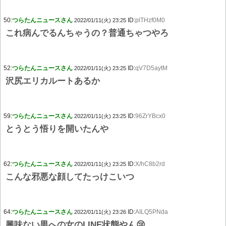
50:
つらたんニュースさん
ID:
plTHzf0M0
2022/01/11(火) 23:25
これ病んでるんちゃうの？普通ちゃつやろ
52:
つらたんニュースさん
ID:
qV7D5aytM
2022/01/11(火) 23:25
沢尻エリカルートあるか
59:
つらたんニュースさん
ID:
96ZrYBcx0
2022/01/11(火) 23:25
とうとう悟りを開いたんや
62:
つらたんニュースさん
ID:
X/hC8b2rd
2022/01/11(火) 23:25
こんな邪悪な顔してたっけこいつ
64:
つらたんニュースさん
ID:
AILQ5PNda
2022/01/11(火) 23:26
興味ない男への女のLINE状態やん😢