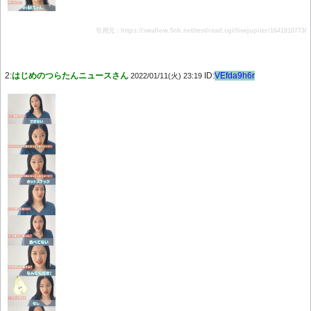
引用元：https://swallow.5ch.net/test/read.cgi/livejupiter/1641910773/
2:
はじめのつらたんニュースさん
ID:
VEfda9h6r
2022/01/11(火) 23:19