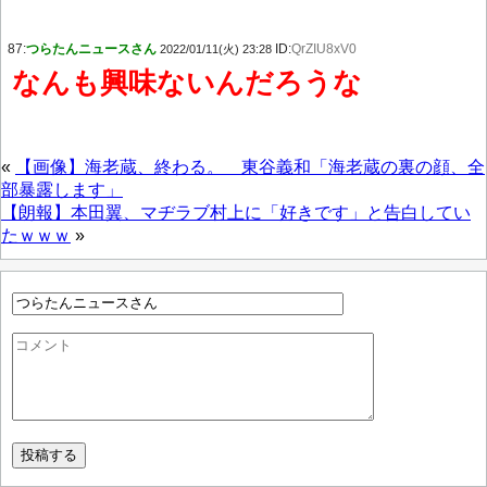
87:
つらたんニュースさん
ID:
QrZIU8xV0
2022/01/11(火) 23:28
なんも興味ないんだろうな
«
【画像】海老蔵、終わる。 東谷義和「海老蔵の裏の顔、全
部暴露します」
【朗報】本田翼、マヂラブ村上に「好きです」と告白してい
たｗｗｗ
»