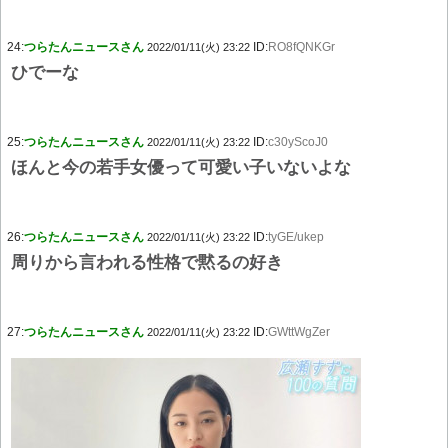
24:
つらたんニュースさん
ID:
RO8fQNKGr
2022/01/11(火) 23:22
ひでーな
25:
つらたんニュースさん
ID:
c30yScoJ0
2022/01/11(火) 23:22
ほんと今の若手女優って可愛い子いないよな
26:
つらたんニュースさん
ID:
tyGE/ukep
2022/01/11(火) 23:22
周りから言われる性格で黙るの好き
27:
つらたんニュースさん
ID:
GWttWgZer
2022/01/11(火) 23:22