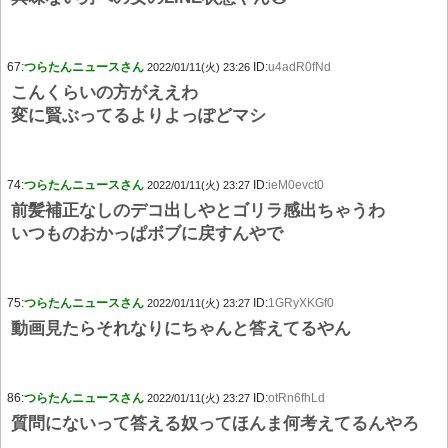
67:
つらたんニュースさん
ID:
u4adR0fNd
2022/01/11(火) 23:26
こんくらいの方がええわ
変に賢ぶってるよりよっぽどマシ
74:
つらたんニュースさん
ID:
ieM0evct0
2022/01/11(火) 23:27
前髪補正なしのデコ出しやとゴリラ感出ちゃうわ
いつものおかっぱボブに戻すんやで
75:
つらたんニュースさん
ID:
1GRyXKGf0
2022/01/11(火) 23:27
動画見たらそれなりにちゃんと答えてるやん
86:
つらたんニュースさん
ID:
otRn6fhLd
2022/01/11(火) 23:27
質問にないって答える奴ってほんま何考えてるんやろ