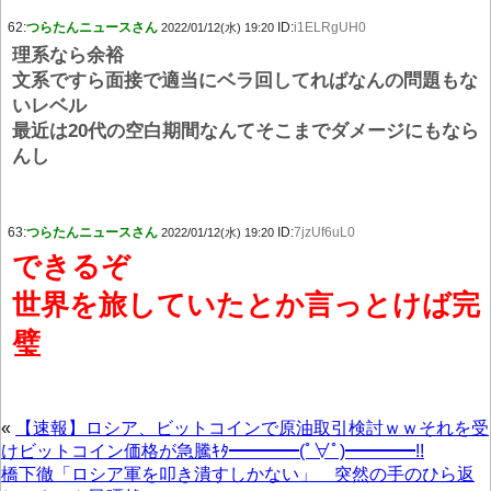
62:
つらたんニュースさん
ID:
i1ELRgUH0
2022/01/12(水) 19:20
理系なら余裕
文系ですら面接で適当にベラ回してればなんの問題もな
いレベル
最近は20代の空白期間なんてそこまでダメージにもなら
んし
63:
つらたんニュースさん
ID:
7jzUf6uL0
2022/01/12(水) 19:20
できるぞ
世界を旅していたとか言っとけば完
璧
«
【速報】ロシア、ビットコインで原油取引検討ｗｗそれを受
けビットコイン価格が急騰ｷﾀ━━━━(ﾟ∀ﾟ)━━━━!!
橋下徹「ロシア軍を叩き潰すしかない」 突然の手のひら返