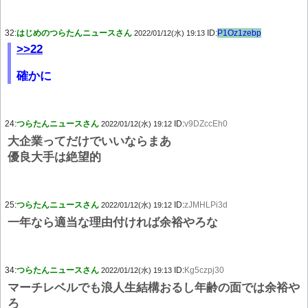
32:
はじめのつらたんニュースさん
ID:
P1Oz1zebp
2022/01/12(水) 19:13
>>22
確かに
24:
つらたんニュースさん
ID:
v9DZccEh0
2022/01/12(水) 19:12
大企業ってだけでいいならまあ
優良大手は絶望的
25:
つらたんニュースさん
ID:
zJMHLPi3d
2022/01/12(水) 19:12
一年なら適当な理由付ければ余裕やろな
34:
つらたんニュースさん
ID:
Kg5czpj30
2022/01/12(水) 19:13
マーチレベルでも浪人生結構おるし年齢の面では余裕や
ろ