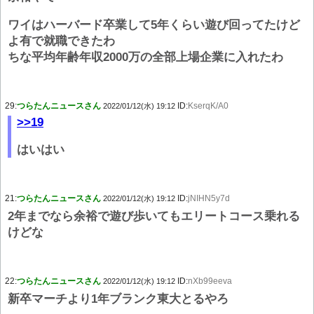
ワイはハーバード卒業して5年くらい遊び回ってたけど
よ有で就職できたわ
ちな平均年齢年収2000万の全部上場企業に入れたわ
29:
つらたんニュースさん
ID:
KserqK/A0
2022/01/12(水) 19:12
>>19
はいはい
21:
つらたんニュースさん
ID:
jNIHN5y7d
2022/01/12(水) 19:12
2年までなら余裕で遊び歩いてもエリートコース乗れる
けどな
22:
つらたんニュースさん
ID:
nXb99eeva
2022/01/12(水) 19:12
新卒マーチより1年ブランク東大とるやろ