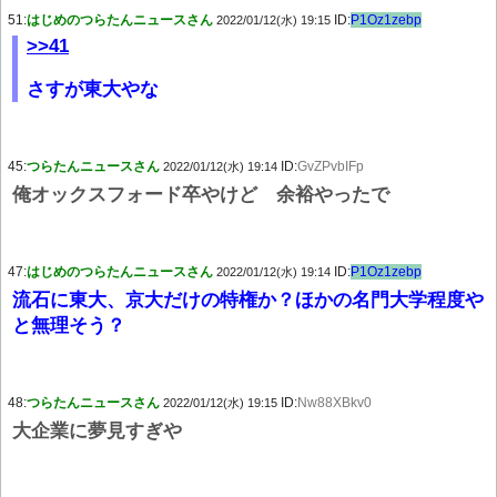
51:
はじめのつらたんニュースさん
ID:
P1Oz1zebp
2022/01/12(水) 19:15
>>41
さすが東大やな
45:
つらたんニュースさん
ID:
GvZPvbIFp
2022/01/12(水) 19:14
俺オックスフォード卒やけど 余裕やったで
47:
はじめのつらたんニュースさん
ID:
P1Oz1zebp
2022/01/12(水) 19:14
流石に東大、京大だけの特権か？ほかの名門大学程度や
と無理そう？
48:
つらたんニュースさん
ID:
Nw88XBkv0
2022/01/12(水) 19:15
大企業に夢見すぎや