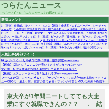
つらたんニュース
つらたん(´・ω・`)...なニュースをお届けします
新着コメント
1:【画像】避難飯、凄い・・・・・(1)
2:【画像】全盛期ドムドムバーガー、レベチｗｗ
ｗｗｗ(1)
3:小学校音楽室火災で転落し腰の骨を折った女性教諭、火事を起こした張本人
だった・・・(1)
4:【悲報】婚活女子「女の若さは33で賞味期限切れ。それ以降はおばさ
ん扱い。本当に辛いよ。」(1)
5:【経済】ビール大手「発泡酒」を「ビール」扱いに一斉
変更 酒税法改正により・・・(1)
6:【速報】レッサーパンダの風太くんとかいう20年前
に流行ったあの子、遂に……(1)
7:【画像】外国人「あれ？ラーメンよりうどんの方が美
味くね？？」ついに気づくｗｗｗ(1)
8:【悲報】NHKを見ない権利、裁判で否定され
る・・・(1)
9:欧州委員長「原発縮小は間違いでした」(1)
10:【悲報】日本企業の人手不
人気記事(外部サイト)
足、限界突破 52%「正社員も足りてません…」(1)
PC版サイレントヒル新作の動作環境、限界突破wwwwwww
【画像】X民さん「ニンニクが青い！さすがに食べれなかった」
文在寅、航空未経験の娘婿を重役にして収賄で起訴された
【動画】エスカレーターに巻き込まれるJKwwwwwwwwwx
マーベル帝国、まさかの反省！？『サンダーボルツ』の高評価は本物か？ディズ
ニーCEOの「量より質」宣言の裏で渦巻くファンの本音とMCUの未来を徹底考
察！
【モー娘。石田亜佑美】ファーストテイク出演も新規獲得ならず？北川莉央が1
位に
東大卒が1年間ニートしてても大企
【画像あり】FacebookとかTwitterで拾ったエロ画像貼ってくよ
業にすぐ就職できんの？？ → 結