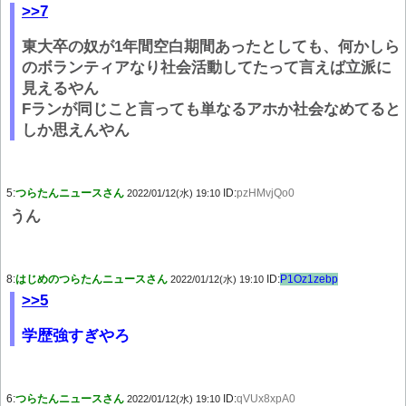
>>7
東大卒の奴が1年間空白期間あったとしても、何かしら
のボランティアなり社会活動してたって言えば立派に
見えるやん
Fランが同じこと言っても単なるアホか社会なめてると
しか思えんやん
5:
つらたんニュースさん
ID:
pzHMvjQo0
2022/01/12(水) 19:10
うん
8:
はじめのつらたんニュースさん
ID:
P1Oz1zebp
2022/01/12(水) 19:10
>>5
学歴強すぎやろ
6:
つらたんニュースさん
ID:
qVUx8xpA0
2022/01/12(水) 19:10