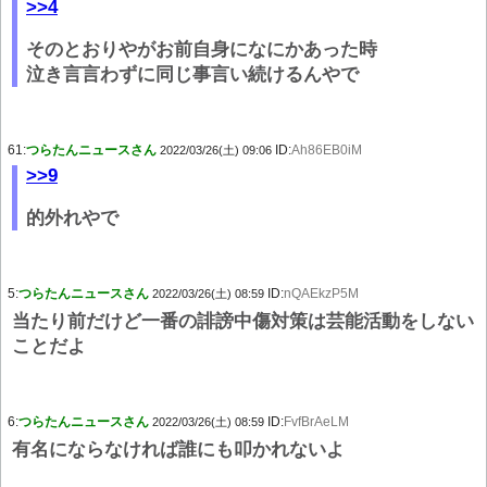
>>4
そのとおりやがお前自身になにかあった時
泣き言言わずに同じ事言い続けるんやで
61:
つらたんニュースさん
ID:
Ah86EB0iM
2022/03/26(土) 09:06
>>9
的外れやで
5:
つらたんニュースさん
ID:
nQAEkzP5M
2022/03/26(土) 08:59
当たり前だけど一番の誹謗中傷対策は芸能活動をしない
ことだよ
6:
つらたんニュースさん
ID:
FvfBrAeLM
2022/03/26(土) 08:59
有名にならなければ誰にも叩かれないよ