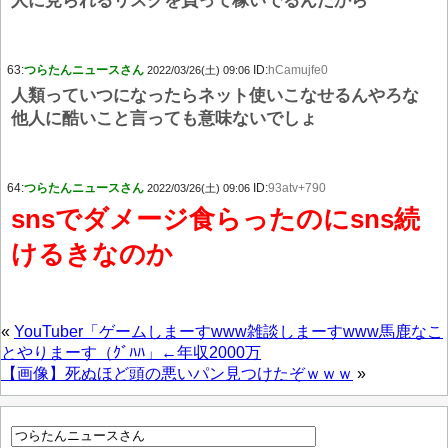
人に見られるリスクを負って稼いでるんだから
63:
つらたんニュースさん
ID:
hCamujfe0
2022/03/26(土) 09:06
人類っていつになったらネット使いこなせるんやろな
他人に酷いこと言っても意味ないでしょ
64:
つらたんニュースさん
ID:
93atv+790
2022/03/26(土) 09:06
snsでダメージ食らったのにsns続
けるきなのか
«
YouTuber「ゲームしまーすwww雑談しまーすwww馬鹿なこ
とやりまーす（ｸﾞﾊﾊ」←年収2000万
【画像】死ぬほど頭の悪いパン見つけたぞｗｗｗ
»