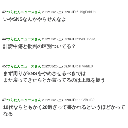
42:
つらたんニュースさん
ID:
5H9gFohUa
2022/03/26(土) 09:03
いやSNSなんかやらせんなよ
44:
つらたんニュースさん
ID:
cs5eCYv9M
2022/03/26(土) 09:04
誹謗中傷と批判の区別ついてる？
45:
つらたんニュースさん
ID:
osFvohtL0
2022/03/26(土) 09:04
まず周りがSNSをやめさせるべきでは
また戻ってきたらとか言ってるのは正気を疑う
47:
つらたんニュースさん
ID:
hhaVBr+B0
2022/03/26(土) 09:04
10代ならともかく20過ぎって書かれるというほどかって
なる