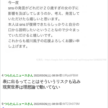
引用元：https://eagle.5ch.net/test/read.cgi/livejupiter/1648252708/
4:
つらたんニュースさん
ID:
URpdiFBiM
2022/03/26(土) 08:59
表に出るってことはそういうリスクも込み
現実世界は理想論で動いてない
9:
つらたんニュースさん
ID:
MT23h079M
2022/03/26(土) 08:59