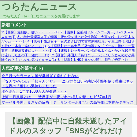
つらたんニュース
つらたん(´・ω・`)...なニュースをお届けします
新着コメント
1:【画像】避難飯、凄い・・・・・(1)
2:【画像】全盛期ドムドムバーガー、レベチｗｗ
ｗｗｗ(1)
3:小学校音楽室火災で転落し腰の骨を折った女性教諭、火事を起こした張本人
だった・・・(1)
4:【悲報】婚活女子「女の若さは33で賞味期限切れ。それ以降はおばさ
ん扱い。本当に辛いよ。」(1)
5:【経済】ビール大手「発泡酒」を「ビール」扱いに一斉
変更 酒税法改正により・・・(1)
6:【速報】レッサーパンダの風太くんとかいう20年前
に流行ったあの子、遂に……(1)
7:【画像】外国人「あれ？ラーメンよりうどんの方が美
味くね？？」ついに気づくｗｗｗ(1)
8:【悲報】NHKを見ない権利、裁判で否定され
る・・・(1)
9:欧州委員長「原発縮小は間違いでした」(1)
10:【悲報】日本企業の人手不
人気記事(外部サイト)
足、限界突破 52%「正社員も足りてません…」(1)
今日行ったラーメン屋が臭過ぎて忘れられない
「なんでやねん」「知らんけど」･･･ニセ方言は8〜9割が関西弁 使う理由はネッ
ト世界の「優しい気持ち」だった
ポケポケ、1年で1600万人が引退・・・
上海一月風暴とは——造反派が一夜で市の権力を奪った1967年1月
マーベル帝国、まさかの反省！？『サンダーボルツ』の高評価は本物か？ディズ
ニーCEOの「量より質」宣言の裏で渦巻くファンの本音とMCUの未来を徹底考
察！
【モー娘。石田亜佑美】ファーストテイク出演も新規獲得ならず？北川莉央が1
【画像】配信中に自殺未遂したアイ
位に
【画像あり】FacebookとかTwitterで拾ったエロ画像貼ってくよ
ドルのスタッフ「SNSがどれだけ