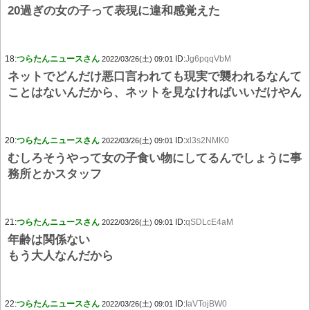
20過ぎの女の子って表現に違和感覚えた
18:
つらたんニュースさん
ID:
Jg6pqqVbM
2022/03/26(土) 09:01
ネットでどんだけ悪口言われても現実で襲われるなんて
ことはないんだから、ネットを見なければいいだけやん
20:
つらたんニュースさん
ID:
xl3s2NMK0
2022/03/26(土) 09:01
むしろそうやって女の子食い物にしてるんでしょうに事
務所とかスタッフ
21:
つらたんニュースさん
ID:
qSDLcE4aM
2022/03/26(土) 09:01
年齢は関係ない
もう大人なんだから
22:
つらたんニュースさん
ID:
IaVTojBW0
2022/03/26(土) 09:01