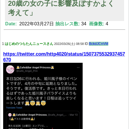
20歳の女の子に影響及ぼすかよく
考えて」
Powered by livedoor 相互RSS
Date:
2022年03月27日
抽出レス数:
34
画像数:
4
1:
はじめのつらたんニュースさん
ID:
BckdJCnVM
2022/03/26(土) 08:58
https://twitter.com/http4020/status/1507375532937457
670