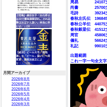
周易 24107
尚書 25700
毛詩 39234
【悲報】婚活女子「女の若さ
春秋左氏伝 19684
は33で賞味期限切れ。それ以
降はおばさん扱い。本当に辛
春秋公羊伝 44075
いよ。」(1)
春秋穀梁伝 41512
周官 45806
儀礼 56624
礼記 99010
【経済】ビール大手「発泡
出題範囲
酒」を「ビール」扱いに一斉
変更 酒税法改正によ
これ一字一句全文字
り・・・(1)
月間アーカイブ
2026年8月
2026年7月
2026年6月
2026年5月
2026年4月
2026年3月