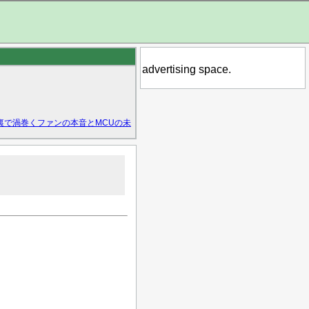
advertising space.
裏で渦巻くファンの本音とMCUの未