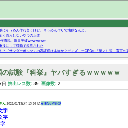
単にそうめん作れ言うけど、そうめん作りて地獄なんよ」
全く購入しないやつの正体
作環境、限界突破wwwwwww
重役にして収賄で起訴された
！？『サンダーボルツ』の高評価は本物か？ディズニーCEOの「量より質」宣言の
ーストテイク出演も新規獲得ならず？北川莉央が1位に
Twitterで拾ったエロ画像貼ってくよ
国の試験『科挙』ヤバすぎるｗｗｗｗｗ
7日
抽出レス数:
39
画像数:
2
さん
ID:
eThSuM9R0
2022/01/13(木) 13:36
文字
文字
文字