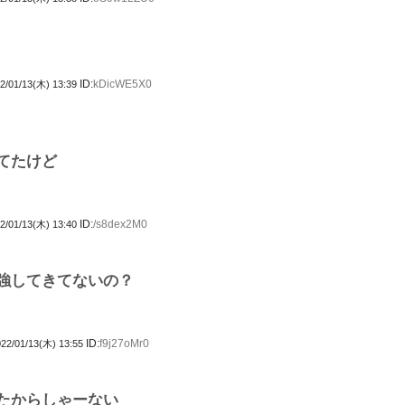
ID:
kDicWE5X0
2/01/13(木) 13:39
てたけど
ID:
/s8dex2M0
2/01/13(木) 13:40
強してきてないの？
ID:
f9j27oMr0
22/01/13(木) 13:55
たからしゃーない