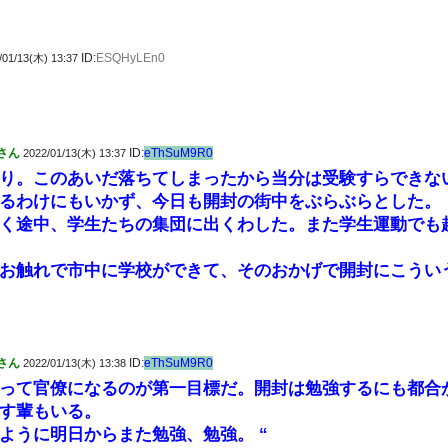
ID:
ESQHyLEn0
/01/13(木) 13:37
さん
ID:
eThSuM9R0
2022/01/13(木) 13:37
り。このあいだ落ちてしまったから当分は受験すらできな
るわけにもいかず、今日も開封の街中をぶらぶらとした。
く途中、学生たちの集団に出くわした。また学生運動でも
お触れで市中に学校ができて、そのおかげで開封にこうい
さん
ID:
eThSuM9R0
2022/01/13(木) 13:38
って官僚になるのが第一目標だ。開封は勉強するにも都合
す輩もいる。
ように明日からまた勉強、勉強。 “