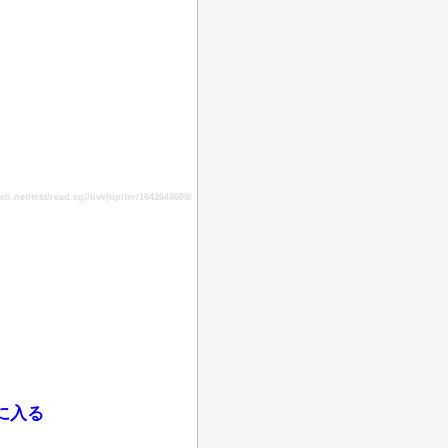
.net/test/read.cgi/livejupiter/1642048609/
に入る