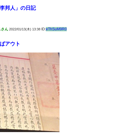
李邦人」の日記
スさん
ID:
eThSuM9R0
2022/01/13(木) 13:38
ばアウト