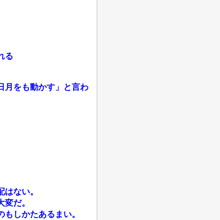
れる
日月をも動かす」と言わ
配はない。
大変だ。
のもしかたあるまい。