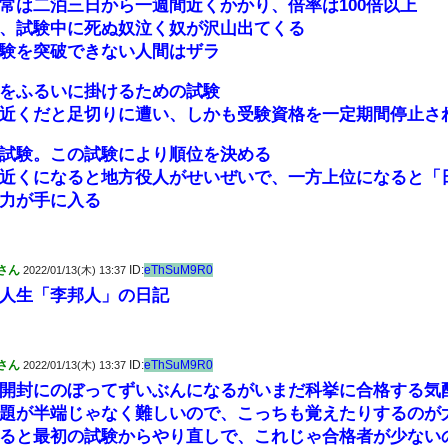
常は二泊三日から一週間近くかかり、倍率は100倍以上
、試験中に死ぬ奴泣く奴が沢山出てくる
験を突破できない人間はザラ
をふるいに掛けるための試験
近くだと足切りに遭い、しかも受験資格を一定期間停止さ
試験。この試験により順位を決める
近くになると地方役人がせいぜいで、一方上位になると「
力が手に入る
さん
ID:
eThSuM9R0
2022/01/13(木) 13:37
人生「李邦人」の日記
さん
ID:
eThSuM9R0
2022/01/13(木) 13:37
開封にのぼってずいぶんになるがいまだ科挙に合格する気
題が半端じゃなく難しいので、こっちも覚えたりするのが
ると最初の試験からやり直しで、これじゃ合格者が少ない