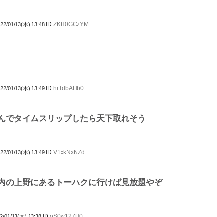
ID:
ZKH0GCzYM
22/01/13(木) 13:48
ID:
hrTdbAHb0
22/01/13(木) 13:49
んでタイムスリップしたら天下取れそう
ID:
V1xkNxNZd
22/01/13(木) 13:49
内の上野にあるトーハクに行けば見放題やぞ
ID:
oS0w12ZU0
2/01/13(木) 13:38