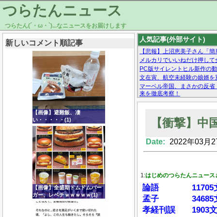
つらたんニュース
つらたん(´・ω・`)...なニュースをお届けします
人気記事(外部サイト)
新しいコメント順記事
【悲報】上沼恵美子さん「簡
メルカリでいいねだけ押して
PC版サイレントヒル新作の動
文在寅、航空未経験の娘婿を
マーベル帝国、まさかの反省
来を徹底考察！
【モー娘。石田亜佑美】ファ
【画像あり】Facebookとか
【画像】避難飯、凄
【衝撃】中
い・・・・・(1)
Date:
2022年03月2
Powered by livedoor 相互RSS
1:
はじめのつらたんニュース
論語 11705
【画像】全盛期ドムドムバー
ガー、レベチｗｗｗｗｗ(1)
孟子 34685
孝経刊誤 1903