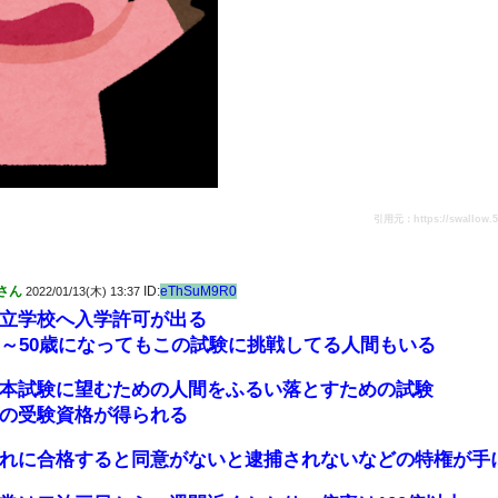
引用元：https://swallow.5ch
さん
ID:
eThSuM9R0
2022/01/13(木) 13:37
立学校へ入学許可が出る
0～50歳になってもこの試験に挑戦してる人間もいる
本試験に望むための人間をふるい落とすための試験
の受験資格が得られる
れに合格すると同意がないと逮捕されないなどの特権が手