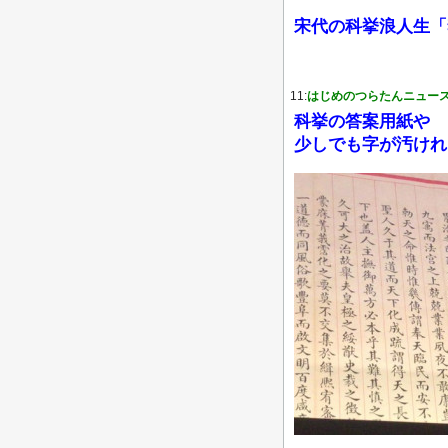
宋代の科挙浪人生「
11:
はじめのつらたんニュー
科挙の答案用紙や
少しでも字が汚けれ