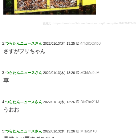
引用元：https://swallow.5ch.net/test/read.cgi/livejupiter/1642047946/
2:
つらたんニュースさん
ID:
4mdIOOnb0
2022/01/13(木) 13:25
さすがブリちゃん
3:
つらたんニュースさん
ID:
zChMe9tIM
2022/01/13(木) 13:26
草
4:
つらたんニュースさん
ID:
BtcZbx21M
2022/01/13(木) 13:26
うおお
5:
つらたんニュースさん
ID:
MIs/o/h+0
2022/01/13(木) 13:26