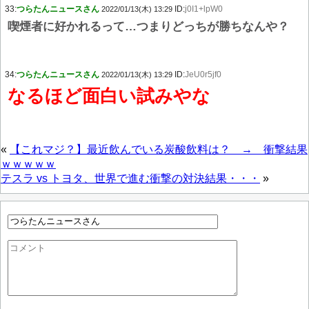
33:
つらたんニュースさん
ID:
j0I1+lpW0
2022/01/13(木) 13:29
喫煙者に好かれるって…つまりどっちが勝ちなんや？
34:
つらたんニュースさん
ID:
JeU0r5jf0
2022/01/13(木) 13:29
なるほど面白い試みやな
«
【これマジ？】最近飲んでいる炭酸飲料は？ → 衝撃結果
ｗｗｗｗｗ
テスラ vs トヨタ、世界で進む衝撃の対決結果・・・
»