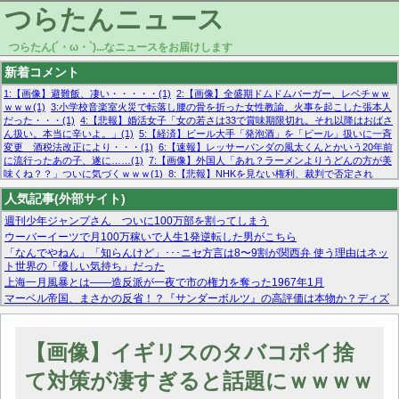
つらたんニュース
つらたん(´・ω・`)...なニュースをお届けします
新着コメント
1:【画像】避難飯、凄い・・・・・(1)
2:【画像】全盛期ドムドムバーガー、レベチｗｗ
ｗｗｗ(1)
3:小学校音楽室火災で転落し腰の骨を折った女性教諭、火事を起こした張本人
だった・・・(1)
4:【悲報】婚活女子「女の若さは33で賞味期限切れ。それ以降はおばさ
ん扱い。本当に辛いよ。」(1)
5:【経済】ビール大手「発泡酒」を「ビール」扱いに一斉
変更 酒税法改正により・・・(1)
6:【速報】レッサーパンダの風太くんとかいう20年前
に流行ったあの子、遂に……(1)
7:【画像】外国人「あれ？ラーメンよりうどんの方が美
味くね？？」ついに気づくｗｗｗ(1)
8:【悲報】NHKを見ない権利、裁判で否定され
る・・・(1)
9:欧州委員長「原発縮小は間違いでした」(1)
10:【悲報】日本企業の人手不
人気記事(外部サイト)
足、限界突破 52%「正社員も足りてません…」(1)
週刊少年ジャンプさん ついに100万部を割ってしまう
ウーバーイーツで月100万稼いで人生1発逆転した男がこちら
「なんでやねん」「知らんけど」･･･ニセ方言は8〜9割が関西弁 使う理由はネッ
ト世界の「優しい気持ち」だった
上海一月風暴とは——造反派が一夜で市の権力を奪った1967年1月
マーベル帝国、まさかの反省！？『サンダーボルツ』の高評価は本物か？ディズ
ニーCEOの「量より質」宣言の裏で渦巻くファンの本音とMCUの未来を徹底考
察！
【モー娘。石田亜佑美】ファーストテイク出演も新規獲得ならず？北川莉央が1
【画像】イギリスのタバコポイ捨
位に
【画像あり】FacebookとかTwitterで拾ったエロ画像貼ってくよ
て対策が凄すぎると話題にｗｗｗｗ