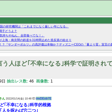
 国の研究機関は「これまでになく厳しい年になる」
調子どうよ？
の気持ちやねん、全部食べてな！」
が上海・南京間の鉄道を31時間止めた造反派の始まり
！？『サンダーボルツ』の高評価は本物か？ディズニーCEOの「量より質」宣言の
ーストテイク出演も新規獲得ならず？北川莉央が1位に
Twitterで拾ったエロ画像貼ってくよ
言う人ほど｢不幸になる｣科学で証明され
9日
抽出レス数:
46
画像数:
1
さん
ID:
mvDEob7E
2022/01/14(金) 10:48
ど｢不幸になる｣科学的根拠
｢人を呪わば穴二つ｣