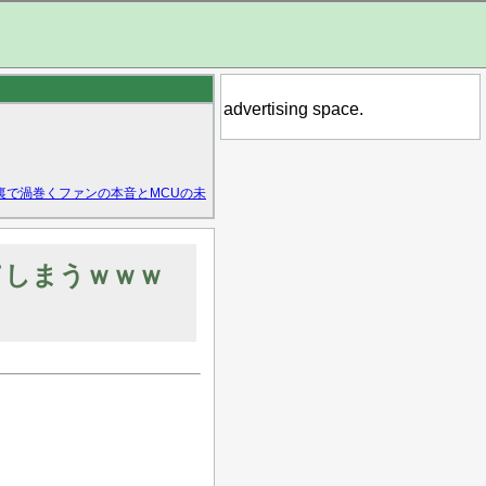
advertising space.
裏で渦巻くファンの本音とMCUの未
てしまうｗｗｗ