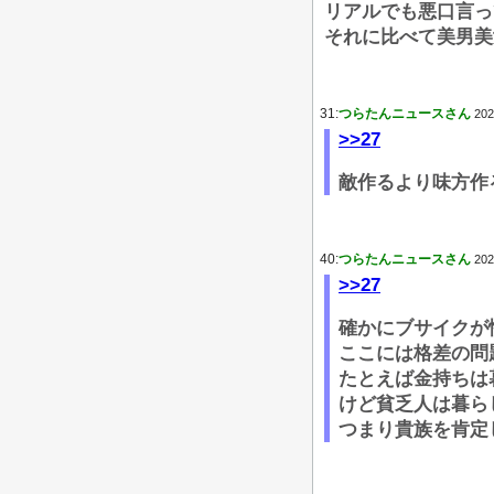
リアルでも悪口言っ
それに比べて美男美
31:
つらたんニュースさん
202
>>27
敵作るより味方作
40:
つらたんニュースさん
202
>>27
確かにブサイクが
ここには格差の問
たとえば金持ちは
けど貧乏人は暮ら
つまり貴族を肯定