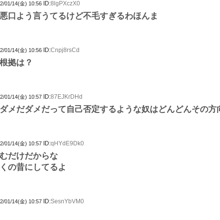
ID:
8lgPXczX0
2/01/14(金) 10:56
悪口よう言うてるけど不毛すぎるわほんま
ID:
Cnpj8rsCd
2/01/14(金) 10:56
根拠は？
ID:
87EJKrDHd
2/01/14(金) 10:57
ダメだダメだって自己否定するような奴はどんどんその方
ID:
qHYdE9Dk0
2/01/14(金) 10:57
むだけだからな
くの昔にしてるよ
ID:
SesnYbVM0
2/01/14(金) 10:57