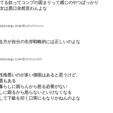
てる奴ってコンプの固まりって感じのやつばっかり
女は悪口全然言わんよな
ID:
qRaNGorma
2/01/14(金) 10:58
る方が自分の生存戦略的には正しいのよな
ID:
fD4KpUMI0
2/01/14(金) 11:04
性格悪いのが多い側面はあると思うけど、
題もある
暮らしに困らんから怒る必要がない
しに困るから怒らないといけなくなる
して下級を叩く口実にもなりかねんのよな