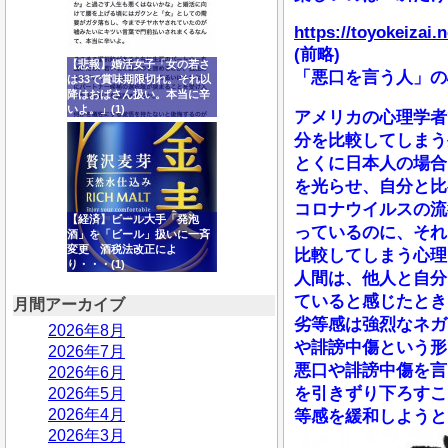
https://toyokeizai.n
(前略)
【悲報】婚活女子「女の若さ
「悪口を言う人」の
は33で賞味期限切れ。それ以
降はおばさん扱い。本当に辛
いよ。」(1)
アメリカの心理学者
分を比較してしまう
とくに日本人の場合
を光らせ、自分と比
コロナウイルスの流
【経済】ビール大手「発泡
っているのに、それ
酒」を「ビール」扱いに一斉
変更 酒税法改正によ
比較してしまう心理
り・・・(1)
人間は、他人と自分
ていると感じたとき
月間アーカイブ
劣等感は強烈なネガ
2026年8月
や誹謗中傷という形
2026年7月
悪口や誹謗中傷を言
2026年6月
を引きずり下ろすこ
2026年5月
2026年4月
等感を緩和しようと
2026年3月