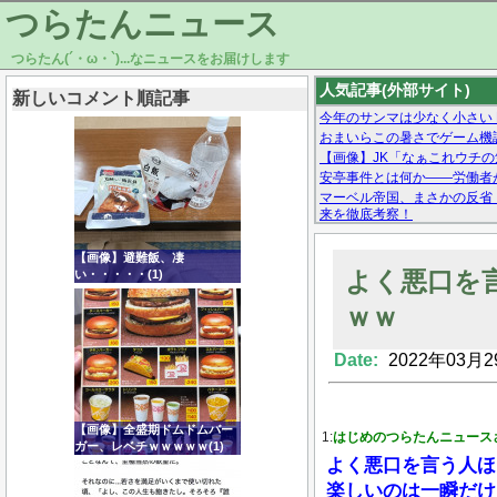
つらたんニュース
つらたん(´・ω・`)...なニュースをお届けします
人気記事(外部サイト)
新しいコメント順記事
今年のサンマは少なく小さい
おまいらこの暑さでゲーム機
【画像】JK「なぁこれウチ
安亭事件とは何か——労働者
マーベル帝国、まさかの反省
来を徹底考察！
【モー娘。石田亜佑美】ファ
【画像あり】Facebookとか
【画像】避難飯、凄
よく悪口を
い・・・・・(1)
ｗｗ
Date:
2022年03月2
Powered by livedoor 相互RSS
【画像】全盛期ドムドムバー
1:
はじめのつらたんニュース
ガー、レベチｗｗｗｗｗ(1)
よく悪口を言う人ほ
楽しいのは一瞬だけ