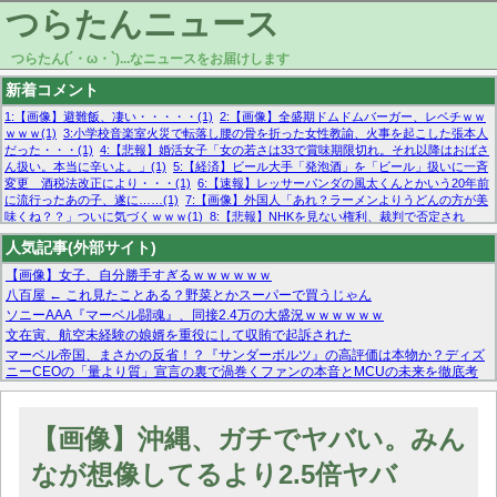
つらたんニュース
つらたん(´・ω・`)...なニュースをお届けします
新着コメント
1:【画像】避難飯、凄い・・・・・(1)
2:【画像】全盛期ドムドムバーガー、レベチｗｗ
ｗｗｗ(1)
3:小学校音楽室火災で転落し腰の骨を折った女性教諭、火事を起こした張本人
だった・・・(1)
4:【悲報】婚活女子「女の若さは33で賞味期限切れ。それ以降はおばさ
ん扱い。本当に辛いよ。」(1)
5:【経済】ビール大手「発泡酒」を「ビール」扱いに一斉
変更 酒税法改正により・・・(1)
6:【速報】レッサーパンダの風太くんとかいう20年前
に流行ったあの子、遂に……(1)
7:【画像】外国人「あれ？ラーメンよりうどんの方が美
味くね？？」ついに気づくｗｗｗ(1)
8:【悲報】NHKを見ない権利、裁判で否定され
る・・・(1)
9:欧州委員長「原発縮小は間違いでした」(1)
10:【悲報】日本企業の人手不
人気記事(外部サイト)
足、限界突破 52%「正社員も足りてません…」(1)
【画像】女子、自分勝手すぎるｗｗｗｗｗｗ
八百屋 ← これ見たことある？野菜とかスーパーで買うじゃん
ソニーAAA『マーベル闘魂』、同接2.4万の大盛況ｗｗｗｗｗｗ
文在寅、航空未経験の娘婿を重役にして収賄で起訴された
マーベル帝国、まさかの反省！？『サンダーボルツ』の高評価は本物か？ディズ
ニーCEOの「量より質」宣言の裏で渦巻くファンの本音とMCUの未来を徹底考
察！
【モー娘。石田亜佑美】ファーストテイク出演も新規獲得ならず？北川莉央が1
位に
【画像】沖縄、ガチでヤバい。みん
【画像あり】FacebookとかTwitterで拾ったエロ画像貼ってくよ
なが想像してるより2.5倍ヤバ