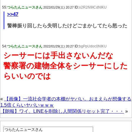
55:
つらたんニュースさん
ID:
o2R2N9ICdNIKU
2022/01/29(土) 20:27
>>47
警棒振り回したら失明したけどごまかしてたら怒った
54:
つらたんニュースさん
ID:
bgPpUdoc0NIKU
2022/01/29(土) 20:27
シーサーには手出さないんだな
警察署の建物全体をシーサーにした
らいいのでは
«
【画像】一流社会学者の本棚がヤバい。おまえらが想像する
1.5倍くらいヤバいｗｗｗ
【朗報】ワイ、LINEを削除し人間関係リセット完了・・・
»