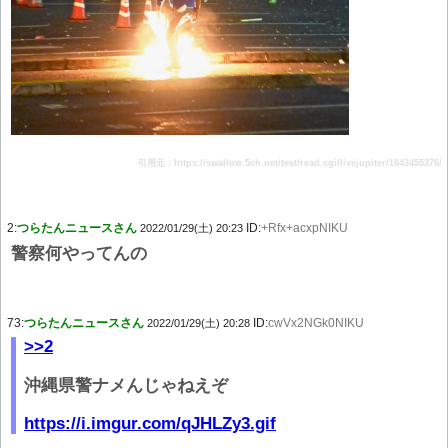
引用元：https://swallow.5ch.net/test/read.cgi/livejupiter/1643455376/
2:
つらたんニュースさん
ID:
+Rfx+acxpNIKU
2022/01/29(土) 20:23
警察何やってんの
73:
つらたんニュースさん
ID:
cwVx2NGk0NIKU
2022/01/29(土) 20:28
>>2
沖縄県警ナメんじゃねえぞ
https://i.imgur.com/qJHLZy3.gif