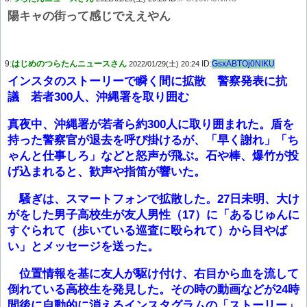
陽キャの街って感じでええやん
9:
はじめのつらたんニュースさん
ID:
GsxABTOj0NIKU
2022/01/29(土) 20:24
インスタのストーリーで瞬く間に拡散 警察発表に抗
議 若者300人、沖縄署を取り囲む
真夜中、沖縄署が若者ら約300人に取り囲まれた。盾を
持った警察官が退去を呼び掛けるが、「早く謝れ」「ち
ゃんと仕事しろ」などと怒声が飛ぶ。石や棒、爆竹が投
げ込まれると、歓声や指笛が響いた。
騒ぎは、スマートフォンで拡散した。27日未明、大け
がをした男子高校生が友人男性（17）に「あるじゅんに
すぐられて（歩いている巡査に殴られて）から目やば
い」とメッセージを送った。
位置情報を基に友人が駆け付け、右目から血を流して
倒れている高校生を発見した。その時の動画などが24時
間後に自動的に消えるインスタグラムの「ストーリー」