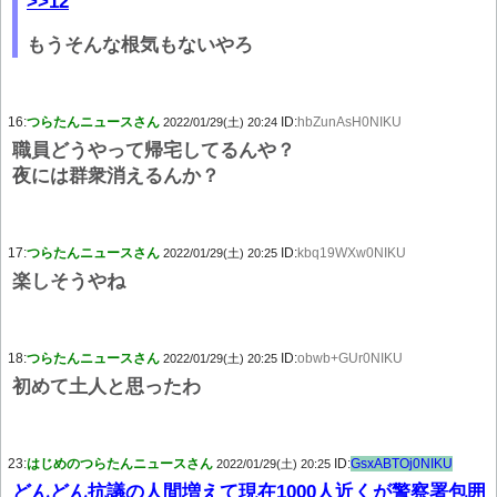
>>12
もうそんな根気もないやろ
16:
つらたんニュースさん
ID:
hbZunAsH0NIKU
2022/01/29(土) 20:24
職員どうやって帰宅してるんや？
夜には群衆消えるんか？
17:
つらたんニュースさん
ID:
kbq19WXw0NIKU
2022/01/29(土) 20:25
楽しそうやね
18:
つらたんニュースさん
ID:
obwb+GUr0NIKU
2022/01/29(土) 20:25
初めて土人と思ったわ
23:
はじめのつらたんニュースさん
ID:
GsxABTOj0NIKU
2022/01/29(土) 20:25
どんどん抗議の人間増えて現在1000人近くが警察署包囲