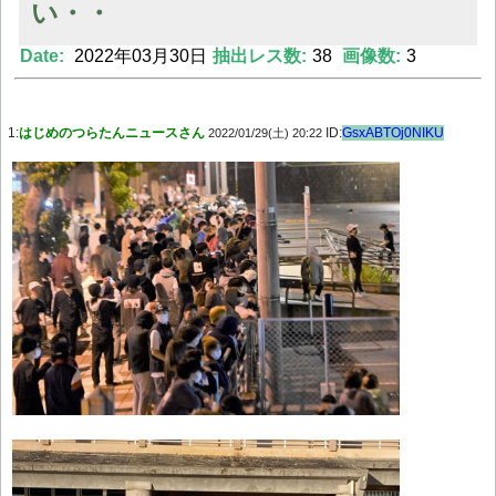
い・・
Date:
2022年03月30日
抽出レス数:
38
画像数:
3
Powered by livedoor 相互RSS
1:
はじめのつらたんニュースさん
ID:
GsxABTOj0NIKU
2022/01/29(土) 20:22