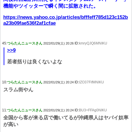
機能やツイッターで瞬く間に拡散された。
https://news.yahoo.co.jp/articles/bfffeff785d123c152b
a23b09fae536f2af1cfae
45:
つらたんニュースさん
ID:
kmryQJQ6MNIKU
2022/01/29(土) 20:26
>>9
若者括りは良くないよな
10:
つらたんニュースさん
ID:
lZO37FifMNIKU
2022/01/29(土) 20:24
スラム街やん
11:
つらたんニュースさん
ID:
BU3+FFAg0NIKU
2022/01/29(土) 20:24
全国から客が来る店で働いてるが沖縄県人はヤバイ奴率
が高い