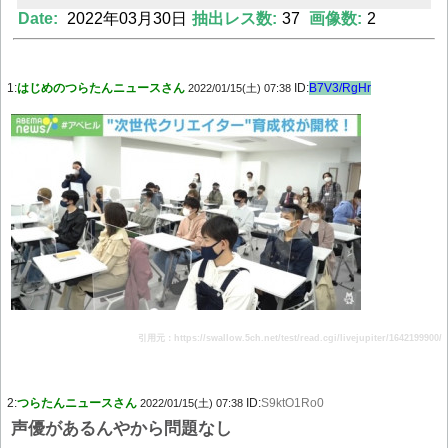
Date:
2022年03月30日
抽出レス数:
37
画像数:
2
Powered by livedoor 相互RSS
1:
はじめのつらたんニュースさん
ID:
B7V3/RgHr
2022/01/15(土) 07:38
引用元：https://swallow.5ch.net/test/read.cgi/livejupiter/1642199900/
2:
つらたんニュースさん
ID:
S9ktO1Ro0
2022/01/15(土) 07:38
声優があるんやから問題なし