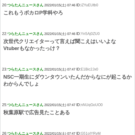
20:
つらたんニュースさん
ID:
iZYuEUtb0
2022/01/15(土) 07:46
これもうボカロP学科やろ
22:
つらたんニュースさん
ID:
Yn5Aj0ZU0
2022/01/15(土) 07:46
次世代クリエイターって言えば聞こえはいいよな
Vtuberもなかったっけ？
23:
つらたんニュースさん
ID:
E1Bic2Jx0
2022/01/15(土) 07:47
NSC一期生にダウンタウンいたんだからなにが起こるか
わからんでしょ
25:
つらたんニュースさん
ID:
nNUqGoUO0
2022/01/15(土) 07:47
秋葉原駅で広告見たことある
26:
つらたんニュースさん
ID:
G51oIYRyM
2022/01/15(土) 07:47