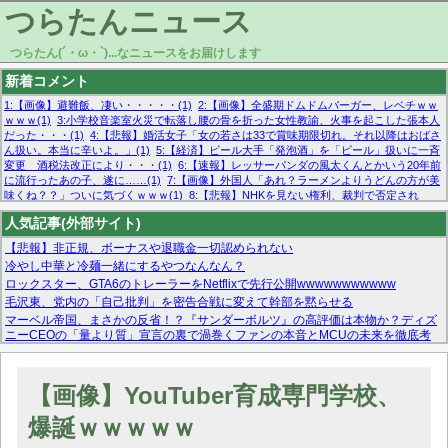
つらたんニュース
つらたん(´・ω・`)...なニュースをお届けします
新着コメント
1:【画像】避難飯、凄い・・・・・(1)
2:【画像】全盛期ドムドムバーガー、レベチｗｗ
ｗｗｗ(1)
3:小学校音楽室火災で転落し腰の骨を折った女性教諭、火事を起こした張本人
だった・・・(1)
4:【悲報】婚活女子「女の若さは33で賞味期限切れ。それ以降はおばさ
ん扱い。本当に辛いよ。」(1)
5:【経済】ビール大手「発泡酒」を「ビール」扱いに一斉
変更 酒税法改正により・・・(1)
6:【速報】レッサーパンダの風太くんとかいう20年前
に流行ったあの子、遂に……(1)
7:【画像】外国人「あれ？ラーメンよりうどんの方が美
味くね？？」ついに気づくｗｗｗ(1)
8:【悲報】NHKを見ない権利、裁判で否定され
る・・・(1)
9:欧州委員長「原発縮小は間違いでした」(1)
10:【悲報】日本企業の人手不
人気記事(外部サイト)
足、限界突破 52%「正社員も足りてません…」(1)
【悲報】非正規、ボーナスや退職金一切認められない
冷やし中華と冷麺一緒にするやつなんなん？
ロックスター、GTA6のトレーラーをNetflixで先行公開wwwwwwwwwww
毛沢東、党内の「自己批判」を密告合戦に変えて幹部を黙らせる
マーベル帝国、まさかの反省！？『サンダーボルツ』の高評価は本物か？ディズ
ニーCEOの「量より質」宣言の裏で渦巻くファンの本音とMCUの未来を徹底考
察！
【モー娘。石田亜佑美】ファーストテイク出演も新規獲得ならず？北川莉央が1
位に
【画像】YouTuber育成専門学校、
【画像あり】FacebookとかTwitterで拾ったエロ画像貼ってくよ
爆誕ｗｗｗｗｗ