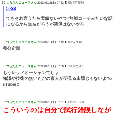
36:
つらたんニュースさん
ID:
Ets79TEGd
2022/01/15(土) 07:52
>>28
でもそれ言うたら実績ないやつ=無能コーチみたいな話
になるから無名だろうが関係はないやろ
32:
つらたんニュースさん
ID:
o9Ay7Phf0
2022/01/15(土) 07:49
養分定期
33:
つらたんニュースさん
ID:
Y/C02gyC0
2022/01/15(土) 07:50
もうレッドオーシャンでしょ
知識や技術の無いただの素人が夢見る市場じゃないよYo
uTubeは
35:
つらたんニュースさん
ID:
Ets79TEGd
2022/01/15(土) 07:51
こういうのは自分で試行錯誤しなが