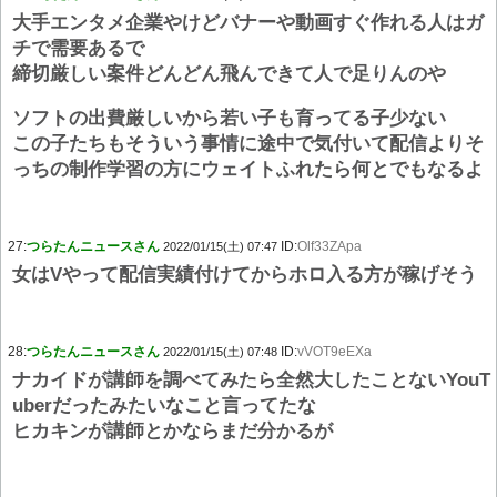
大手エンタメ企業やけどバナーや動画すぐ作れる人はガ
チで需要あるで
締切厳しい案件どんどん飛んできて人で足りんのや
ソフトの出費厳しいから若い子も育ってる子少ない
この子たちもそういう事情に途中で気付いて配信よりそ
っちの制作学習の方にウェイトふれたら何とでもなるよ
27:
つらたんニュースさん
ID:
Olf33ZApa
2022/01/15(土) 07:47
女はVやって配信実績付けてからホロ入る方が稼げそう
28:
つらたんニュースさん
ID:
vVOT9eEXa
2022/01/15(土) 07:48
ナカイドが講師を調べてみたら全然大したことないYouT
uberだったみたいなこと言ってたな
ヒカキンが講師とかならまだ分かるが