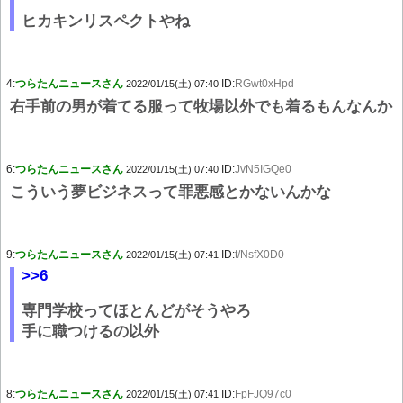
ヒカキンリスペクトやね
4:
つらたんニュースさん
ID:
RGwt0xHpd
2022/01/15(土) 07:40
右手前の男が着てる服って牧場以外でも着るもんなんか
6:
つらたんニュースさん
ID:
JvN5IGQe0
2022/01/15(土) 07:40
こういう夢ビジネスって罪悪感とかないんかな
9:
つらたんニュースさん
ID:
t/NsfX0D0
2022/01/15(土) 07:41
>>6
専門学校ってほとんどがそうやろ
手に職つけるの以外
8:
つらたんニュースさん
ID:
FpFJQ97c0
2022/01/15(土) 07:41