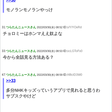
>>30
モノランモノランやっけ
31:
つらたんニュースさん
ID:
s/Y/YOxRd
2022/03/30(水) 08:52
チョロミーはホンマええ奴よな
33:
つらたんニュースさん
ID:
ocLGToFx0
2022/03/30(水) 08:53
今から全話見る方法ある？
47:
つらたんニュースさん
ID:
Af8clD3W0
2022/03/30(水) 08:59
>>33
多分NHKキッズっていうアプリで見れると思うわ
サブスクやけど