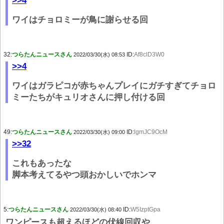
>>4
ワイはチョロミーが鳥に謝らせる回
32:
つらたんニュースさん
ID:
Af8clD3W0
2022/03/30(水) 08:53
>>4
ワイはガラピコが赤ちゃんプレイにガチすぎてチョロ
ミーたちがキュリオさんに押し付ける回
49:
つらたんニュースさん
ID:
lgmJC9OcM
2022/03/30(水) 09:00
>>32
これもあったな
脚本考えてるやつ頭おかしいでホンマ
5:
つらたんニュースさん
ID:
W5IzptGpa
2022/03/30(水) 08:40
ワンピースも超えるほどの伏線回収や