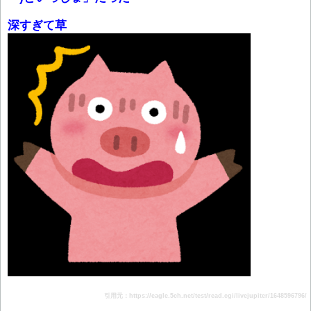
深すぎて草
引用元：https://eagle.5ch.net/test/read.cgi/livejupiter/1648596796/