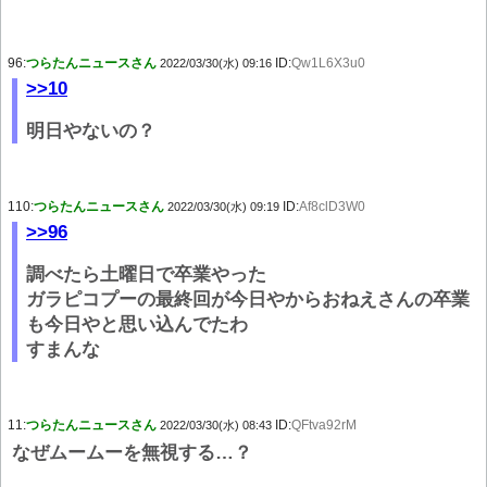
96:
つらたんニュースさん
ID:
Qw1L6X3u0
2022/03/30(水) 09:16
>>10
明日やないの？
110:
つらたんニュースさん
ID:
Af8clD3W0
2022/03/30(水) 09:19
>>96
調べたら土曜日で卒業やった
ガラピコプーの最終回が今日やからおねえさんの卒業
も今日やと思い込んでたわ
すまんな
11:
つらたんニュースさん
ID:
QFtva92rM
2022/03/30(水) 08:43
なぜムームーを無視する…？