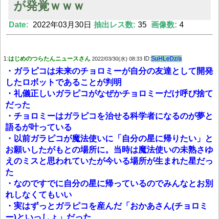
が発覚ｗｗｗ
Date:
2022年03月30日
抽出レス数:
35
画像数:
4
Powered by livedoor 相互RSS
1:
はじめのつらたんニュースさん
ID:
SuHLeDz/a
2022/03/30(水) 08:33
・ガラピコは未来のチョロミーが自分の友達として開発
したロボットであることが判明
・礼儀正しいガラピコがなぜかチョロミーだけ呼び捨て
だった
・チョロミーはガラピコを治せる科学者になるのが夢と
語るが叶っている
・以前ガラピコが魔法使いに「自分の星に帰りたい」と
お願いしたがもとの場所に。当時は魔法使いの未熟さゆ
えのミスと思われていたが今いる場所が生まれた星だっ
た
・なのですでに自分の星に帰っているのでみんなとお別
れしなくてもいい
・実はずっとガラピコを産んだ「おかあさん(チョロミ
ー)といっしょ」だった