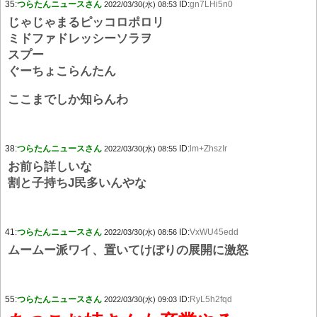
35:
つらたんニュースさん
ID:
gn7LHi5n0
2022/03/30(水) 08:53
じゃじゃまるピッコロポロリ
ミドファドレッシーソラヲ
スプー
ぐーちょこらんたん
ここまでしか知らんわ
38:
つらたんニュースさん
ID:
lm+ZhszIr
2022/03/30(水) 08:55
お前ら詳しいな
割と子持ちJ民多いんやな
41:
つらたんニュースさん
ID:
VxWU45edd
2022/03/30(水) 08:56
ムームー派ワイ、置いてけぼりの展開に激怒
55:
つらたんニュースさん
ID:
RyL5h2fqd
2022/03/30(水) 09:03