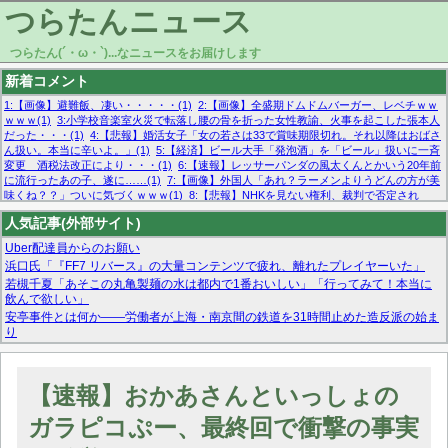
つらたんニュース
つらたん(´・ω・`)...なニュースをお届けします
新着コメント
1:【画像】避難飯、凄い・・・・・(1)
2:【画像】全盛期ドムドムバーガー、レベチｗｗ
ｗｗｗ(1)
3:小学校音楽室火災で転落し腰の骨を折った女性教諭、火事を起こした張本人
だった・・・(1)
4:【悲報】婚活女子「女の若さは33で賞味期限切れ。それ以降はおばさ
ん扱い。本当に辛いよ。」(1)
5:【経済】ビール大手「発泡酒」を「ビール」扱いに一斉
変更 酒税法改正により・・・(1)
6:【速報】レッサーパンダの風太くんとかいう20年前
に流行ったあの子、遂に……(1)
7:【画像】外国人「あれ？ラーメンよりうどんの方が美
味くね？？」ついに気づくｗｗｗ(1)
8:【悲報】NHKを見ない権利、裁判で否定され
る・・・(1)
9:欧州委員長「原発縮小は間違いでした」(1)
10:【悲報】日本企業の人手不
人気記事(外部サイト)
足、限界突破 52%「正社員も足りてません…」(1)
Uber配達員からのお願い
浜口氏「『FF7 リバース』の大量コンテンツで疲れ、離れたプレイヤーいた」
若槻千夏「あそこの丸亀製麺の水は都内で1番おいしい」「行ってみて！本当に
飲んで欲しい」
安亭事件とは何か——労働者が上海・南京間の鉄道を31時間止めた造反派の始ま
り
マーベル帝国、まさかの反省！？『サンダーボルツ』の高評価は本物か？ディズ
ニーCEOの「量より質」宣言の裏で渦巻くファンの本音とMCUの未来を徹底考
察！
【速報】おかあさんといっしょの
【モー娘。石田亜佑美】ファーストテイク出演も新規獲得ならず？北川莉央が1
位に
ガラピコぷー、最終回で衝撃の事実
【画像あり】FacebookとかTwitterで拾ったエロ画像貼ってくよ