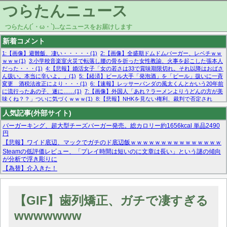
つらたんニュース
つらたん(´・ω・`)...なニュースをお届けします
新着コメント
1:【画像】避難飯、凄い・・・・・(1)
2:【画像】全盛期ドムドムバーガー、レベチｗｗ
ｗｗｗ(1)
3:小学校音楽室火災で転落し腰の骨を折った女性教諭、火事を起こした張本人
だった・・・(1)
4:【悲報】婚活女子「女の若さは33で賞味期限切れ。それ以降はおばさ
ん扱い。本当に辛いよ。」(1)
5:【経済】ビール大手「発泡酒」を「ビール」扱いに一斉
変更 酒税法改正により・・・(1)
6:【速報】レッサーパンダの風太くんとかいう20年前
に流行ったあの子、遂に……(1)
7:【画像】外国人「あれ？ラーメンよりうどんの方が美
味くね？？」ついに気づくｗｗｗ(1)
8:【悲報】NHKを見ない権利、裁判で否定され
る・・・(1)
9:欧州委員長「原発縮小は間違いでした」(1)
10:【悲報】日本企業の人手不
人気記事(外部サイト)
足、限界突破 52%「正社員も足りてません…」(1)
バーガーキング、超大型チーズバーガー発売。総カロリー約1656kcal 単品2490
円
【悲報】ワイド底辺、マックでガチのド底辺飯ｗｗｗｗｗｗｗｗｗｗｗｗｗｗｗ
Steamの低評価レビュー、「プレイ時間は短いのに文章は長い」という謎の傾向
が分析で浮き彫りに
【為替】介入きた！
マーベル帝国、まさかの反省！？『サンダーボルツ』の高評価は本物か？ディズ
ニーCEOの「量より質」宣言の裏で渦巻くファンの本音とMCUの未来を徹底考
察！
【GIF】歯列矯正、ガチで凄すぎる
【モー娘。石田亜佑美】ファーストテイク出演も新規獲得ならず？北川莉央が1
位に
wwwwwww
【画像あり】FacebookとかTwitterで拾ったエロ画像貼ってくよ