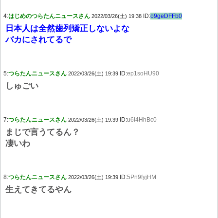
4:
はじめのつらたんニュースさん
ID:
o9geDFFb0
2022/03/26(土) 19:38
日本人は全然歯列矯正しないよな
バカにされてるで
5:
つらたんニュースさん
ID:
ep1soHU90
2022/03/26(土) 19:39
しゅごい
7:
つらたんニュースさん
ID:
u6i4HhBc0
2022/03/26(土) 19:39
まじで言うてるん？
凄いわ
8:
つらたんニュースさん
ID:
5Pn9fyjHM
2022/03/26(土) 19:39
生えてきてるやん