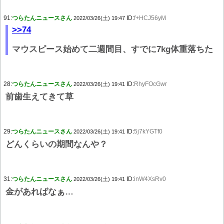
91:
つらたんニュースさん
ID:
f+HCJ56yM
2022/03/26(土) 19:47
>>74
マウスピース始めて二週間目、すでに7kg体重落ちた
28:
つらたんニュースさん
ID:
RhyFOcGwr
2022/03/26(土) 19:41
前歯生えてきて草
29:
つらたんニュースさん
ID:
5j7kYGTf0
2022/03/26(土) 19:41
どんくらいの期間なんや？
31:
つらたんニュースさん
ID:
inW4XsRv0
2022/03/26(土) 19:41
金があればなぁ…