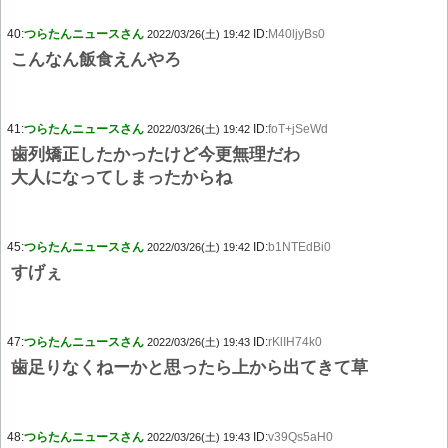
40:
つらたんニュースさん
ID:
M40ljyBs0
2022/03/26(土) 19:42
こんなん飯食えんやろ
41:
つらたんニュースさん
ID:
foT+jSeWd
2022/03/26(土) 19:42
歯列矯正したかったけど今更無理だわ
大人になってしまったからね
45:
つらたんニュースさん
ID:
b1NTEdBi0
2022/03/26(土) 19:42
すげぇ
47:
つらたんニュースさん
ID:
rKlIH74k0
2022/03/26(土) 19:43
歯足りなくねーかと思ったら上から出てきて草
48:
つらたんニュースさん
ID:
v39Qs5aH0
2022/03/26(土) 19:43