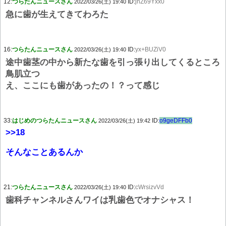
12:
つらたんニュースさん
ID:
jnZ69Yxx0
2022/03/26(土) 19:40
急に歯が生えてきてわろた
16:
つらたんニュースさん
ID:
yx+BUZiV0
2022/03/26(土) 19:40
途中歯茎の中から新たな歯を引っ張り出してくるところ
鳥肌立つ
え、ここにも歯があったの！？って感じ
33:
はじめのつらたんニュースさん
ID:
o9geDFFb0
2022/03/26(土) 19:42
>>18
そんなことあるんか
21:
つらたんニュースさん
ID:
cWrsizvVd
2022/03/26(土) 19:40
歯科チャンネルさんワイは乳歯色でオナシャス！