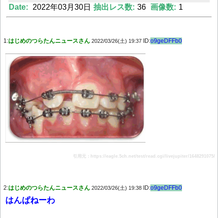
Date:
2022年03月30日
抽出レス数:
36
画像数:
1
1:
はじめのつらたんニュースさん
ID:
o9geDFFb0
2022/03/26(土) 19:37
Powered by livedoor 相互RSS
引用元：https://eagle.5ch.net/test/read.cgi/livejupiter/1648291075/
2:
はじめのつらたんニュースさん
ID:
o9geDFFb0
2022/03/26(土) 19:38
はんぱねーわ