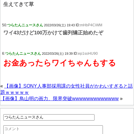
生えてきて草
50:
つらたんニュースさん
ID:
mHbP4CiWM
2022/03/26(土) 19:43
ワイ43だけど100万かけて歯列矯正始めたぞ
6:
つらたんニュースさん
ID:
ep1soHU90
2022/03/26(土) 19:39
お金あったらワイちゃんもする
«
【画像】SONY人事部採用課の女性社員がかわいすぎると話
題ｗｗｗｗｗ
【画像】鳥山明の画力、限界突破wwwwwwwwwwwww
»