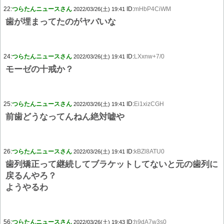
22:
つらたんニュースさん
ID:
mHbP4CiWM
2022/03/26(土) 19:41
歯が埋まってたのがヤバいな
24:
つらたんニュースさん
ID:
LXxnw+7/0
2022/03/26(土) 19:41
モーゼの十戒か？
25:
つらたんニュースさん
ID:
Ei1xizCGH
2022/03/26(土) 19:41
前歯どうなってんねん絶対嘘や
26:
つらたんニュースさん
ID:
kBZl8ATU0
2022/03/26(土) 19:41
歯列矯正って継続してブラケットしてないと元の歯列に
戻るんやろ？
ようやるわ
56:
つらたんニュースさん
ID:
h9dA7w3s0
2022/03/26(土) 19:43