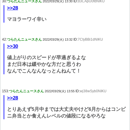
30:
つらたんニュースさん
ID:
d3CApU0fdNIKU
2022/03/29(火) 13:30
>>28
マヨラーワイ辛い
42:
つらたんニュースさん
ID:
7CtyBBi1dNIKU
2022/03/29(火) 13:32
>>30
値上がりのスピードが早過ぎるよな
まだ日本は緩やかな方だと思うわ
なんでこんなんなっとんねんて！
153:
つらたんニュースさん
ID:
wj38wSyb0NIKU
2022/03/29(火) 13:55
>>28
とりあえず5月中までは大丈夫やけど6月からはコンビ
ニ弁当とか食えんレベルの値段になるやろな