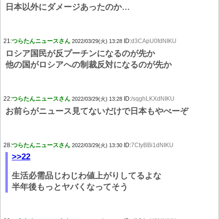
日本以外にダメージあったのか…
21:
つらたんニュースさん
ID:
d3CApU0fdNIKU
2022/03/29(火) 13:28
ロシア国民が反プーチンになるのが先か
他の国がロシアへの制裁反対になるのが先か
22:
つらたんニュースさん
ID:
/sqghLKXdNIKU
2022/03/29(火) 13:28
お前らがニュース見てないだけで日本もやべーぞ
28:
つらたんニュースさん
ID:
7CtyBBi1dNIKU
2022/03/29(火) 13:30
>>22
生活必需品じわじわ値上がりしてるよな
半年後もっとヤバくなってそう