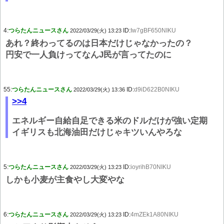
4:
つらたんニュースさん
ID:
Iw7gBF650NIKU
2022/03/29(火) 13:23
あれ？終わってるのは日本だけじゃなかったの？
円安で一人負けってなんJ民が言ってたのに
55:
つらたんニュースさん
ID:
d9iD622B0NIKU
2022/03/29(火) 13:36
>>4
エネルギー自給自足できる米のドルだけが強い定期
イギリスも北海油田だけじゃキツいんやろな
5:
つらたんニュースさん
ID:
ioyrihB70NIKU
2022/03/29(火) 13:23
しかも小麦が主食やし大変やな
6:
つらたんニュースさん
ID:
4mZEk1A80NIKU
2022/03/29(火) 13:23