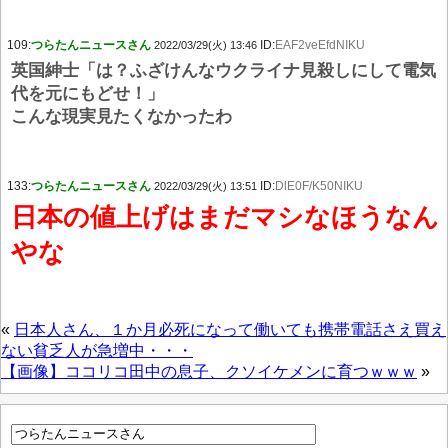
109:
つらたんニュースさん
ID:
EAF2veEfdNIKU
2022/03/29(火) 13:46
英国紳士「は？ふざけんなウクライナ見殺しにして電気
代を元にもどせ！」
こんな現実見たくなかったわ
133:
つらたんニュースさん
ID:
DlE0F/K50NIKU
2022/03/29(火) 13:51
日本の値上げはまだマシなほうなん
やな
«
日本人さん、１か月必死になって働いても携帯電話さえ買え
ない貧乏人が急増中・・・
【画像】ココリコ田中の息子、クソイケメンに育つｗｗｗ
»