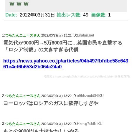
ｗｗｗ
Date:
2022年03月31日
抽出レス数:
49
画像数:
1
Powered by livedoor 相互RSS
1:
つらたんニュースさん
ID:
turatan.net
2022/03/29(火) 13:21
電気代が9000円→5万6000円に…英国市民を直撃する
「ロシア制裁」の大きすぎる代償
https://news.yahoo.co.jp/articles/04b497fbfdbc58c643
61e4ef6b653d2b064c24a0
引用元：https://eagle.5ch.net/test/read.cgi/livejupiter/1648527676/
2:
つらたんニュースさん
ID:
o9hhzuub0NIKU
2022/03/29(火) 13:22
ヨーロッパはロシアのガスに依存しすぎや
3:
つらたんニュースさん
ID:
Hkncg7cldNIKU
2022/03/29(火) 13:22
もとの9000円も大概おかしいやろ