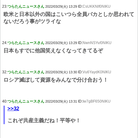
23:
つらたんニュースさん
ID:
CsUKKNlf0NIKU
2022/03/29(火) 13:29
欧米と日本以外の国はこいつら全員バカとしか思われて
ないだろう事がツライな
24:
つらたんニュースさん
ID:
NwnNSYv/0NIKU
2022/03/29(火) 13:29
日本もすでに他国笑えなくなってきてるぞ
32:
つらたんニュースさん
ID:
Vu6YaydK0NIKU
2022/03/29(火) 13:30
ロシア滅ぼして資源をみんなで分け合おう！
40:
つらたんニュースさん
ID:
Iw7gBF650NIKU
2022/03/29(火) 13:31
>>32
これぞ共産主義だね！平等や！