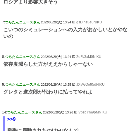
ロシアより影響大きそう
7:
つらたんニュースさん
ID:
gsDlhzue0NIKU
2022/03/29(火) 13:24
こいつのシミュレーションへの入力がおかしいとかやな
いの
8:
つらたんニュースさん
ID:
ZeFl/3xM0NIKU
2022/03/29(火) 13:24
依存度減らした方がええからしゃーない
9:
つらたんニュースさん
ID:
JXyWOo95dNIKU
2022/03/29(火) 13:25
グレタと進次郎が代わりに払ってやれよ
14:
つらたんニュースさん
ID:
VpzqYm9pMNIKU
2022/03/29(火) 13:26
>>9
勝手に扇動されたのはEUなんで……