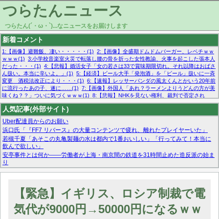
つらたんニュース
つらたん(´・ω・`)...なニュースをお届けします
新着コメント
1:【画像】避難飯、凄い・・・・・(1)
2:【画像】全盛期ドムドムバーガー、レベチｗｗ
ｗｗｗ(1)
3:小学校音楽室火災で転落し腰の骨を折った女性教諭、火事を起こした張本人
だった・・・(1)
4:【悲報】婚活女子「女の若さは33で賞味期限切れ。それ以降はおばさ
ん扱い。本当に辛いよ。」(1)
5:【経済】ビール大手「発泡酒」を「ビール」扱いに一斉
変更 酒税法改正により・・・(1)
6:【速報】レッサーパンダの風太くんとかいう20年前
に流行ったあの子、遂に……(1)
7:【画像】外国人「あれ？ラーメンよりうどんの方が美
味くね？？」ついに気づくｗｗｗ(1)
8:【悲報】NHKを見ない権利、裁判で否定され
る・・・(1)
9:欧州委員長「原発縮小は間違いでした」(1)
10:【悲報】日本企業の人手不
人気記事(外部サイト)
足、限界突破 52%「正社員も足りてません…」(1)
Uber配達員からのお願い
浜口氏「『FF7 リバース』の大量コンテンツで疲れ、離れたプレイヤーいた」
若槻千夏「あそこの丸亀製麺の水は都内で1番おいしい」「行ってみて！本当に
飲んで欲しい」
安亭事件とは何か——労働者が上海・南京間の鉄道を31時間止めた造反派の始ま
り
マーベル帝国、まさかの反省！？『サンダーボルツ』の高評価は本物か？ディズ
ニーCEOの「量より質」宣言の裏で渦巻くファンの本音とMCUの未来を徹底考
察！
【緊急】イギリス、ロシア制裁で電
【モー娘。石田亜佑美】ファーストテイク出演も新規獲得ならず？北川莉央が1
位に
気代が9000円→50000円になるｗｗ
【画像あり】FacebookとかTwitterで拾ったエロ画像貼ってくよ