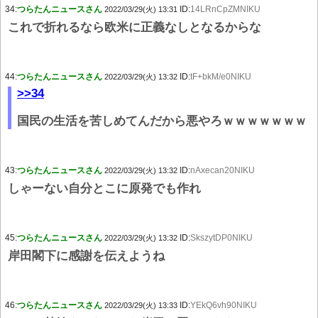
34:
つらたんニュースさん
ID:
14LRnCpZMNIKU
2022/03/29(火) 13:31
これで折れるなら欧米に正義なしとなるからな
44:
つらたんニュースさん
ID:
tF+bkM/e0NIKU
2022/03/29(火) 13:32
>>34
国民の生活を苦しめてんだから悪やろｗｗｗｗｗｗｗ
43:
つらたんニュースさん
ID:
nAxecan20NIKU
2022/03/29(火) 13:32
しゃーない自分とこに原発でも作れ
45:
つらたんニュースさん
ID:
SkszytDP0NIKU
2022/03/29(火) 13:32
岸田閣下に感謝を伝えようね
46:
つらたんニュースさん
ID:
YEkQ6vh90NIKU
2022/03/29(火) 13:33