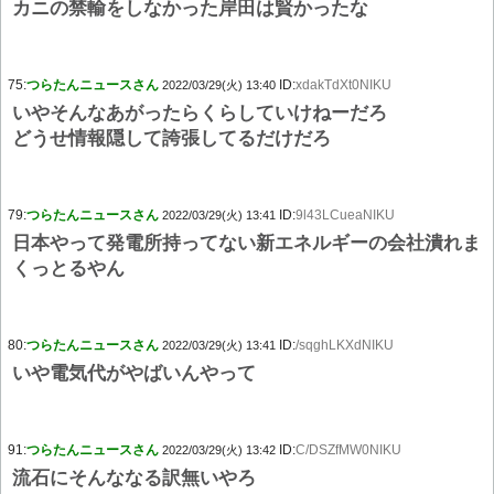
カニの禁輸をしなかった岸田は賢かったな
75:
つらたんニュースさん
ID:
xdakTdXt0NIKU
2022/03/29(火) 13:40
いやそんなあがったらくらしていけねーだろ
どうせ情報隠して誇張してるだけだろ
79:
つらたんニュースさん
ID:
9l43LCueaNIKU
2022/03/29(火) 13:41
日本やって発電所持ってない新エネルギーの会社潰れま
くっとるやん
80:
つらたんニュースさん
ID:
/sqghLKXdNIKU
2022/03/29(火) 13:41
いや電気代がやばいんやって
91:
つらたんニュースさん
ID:
C/DSZfMW0NIKU
2022/03/29(火) 13:42
流石にそんななる訳無いやろ