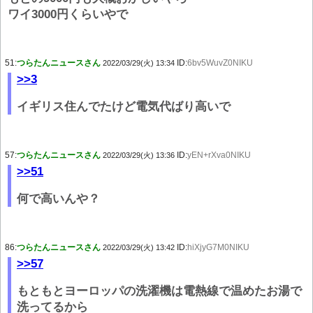
ワイ3000円くらいやで
51:
つらたんニュースさん
ID:
6bv5WuvZ0NIKU
2022/03/29(火) 13:34
>>3
イギリス住んでたけど電気代ばり高いで
57:
つらたんニュースさん
ID:
yEN+rXva0NIKU
2022/03/29(火) 13:36
>>51
何で高いんや？
86:
つらたんニュースさん
ID:
hiXjyG7M0NIKU
2022/03/29(火) 13:42
>>57
もともとヨーロッパの洗濯機は電熱線で温めたお湯で
洗ってるから