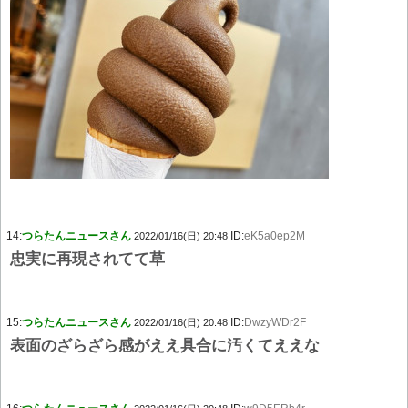
14:
つらたんニュースさん
ID:
eK5a0ep2M
2022/01/16(日) 20:48
忠実に再現されてて草
15:
つらたんニュースさん
ID:
DwzyWDr2F
2022/01/16(日) 20:48
表面のざらざら感がええ具合に汚くてええな