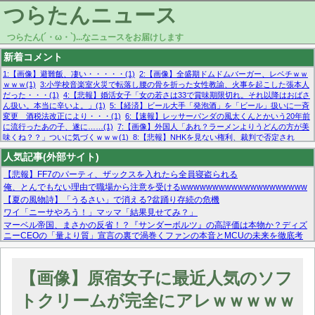
つらたんニュース
つらたん(´・ω・`)...なニュースをお届けします
新着コメント
1:【画像】避難飯、凄い・・・・・(1)
2:【画像】全盛期ドムドムバーガー、レベチｗｗ
ｗｗｗ(1)
3:小学校音楽室火災で転落し腰の骨を折った女性教諭、火事を起こした張本人
だった・・・(1)
4:【悲報】婚活女子「女の若さは33で賞味期限切れ。それ以降はおばさ
ん扱い。本当に辛いよ。」(1)
5:【経済】ビール大手「発泡酒」を「ビール」扱いに一斉
変更 酒税法改正により・・・(1)
6:【速報】レッサーパンダの風太くんとかいう20年前
に流行ったあの子、遂に……(1)
7:【画像】外国人「あれ？ラーメンよりうどんの方が美
味くね？？」ついに気づくｗｗｗ(1)
8:【悲報】NHKを見ない権利、裁判で否定され
る・・・(1)
9:欧州委員長「原発縮小は間違いでした」(1)
10:【悲報】日本企業の人手不
人気記事(外部サイト)
足、限界突破 52%「正社員も足りてません…」(1)
【悲報】FF7のパーティ、ザックスを入れたら全員寝盗られる
俺、とんでもない理由で職場から注意を受けるwwwwwwwwwwwwwwwwwwww
【夏の風物詩】「うるさい」で消える?盆踊り存続の危機
ワイ「ニーサやろう！」マッマ「結果見せてみ？」
マーベル帝国、まさかの反省！？『サンダーボルツ』の高評価は本物か？ディズ
ニーCEOの「量より質」宣言の裏で渦巻くファンの本音とMCUの未来を徹底考
察！
【モー娘。石田亜佑美】ファーストテイク出演も新規獲得ならず？北川莉央が1
位に
【画像】原宿女子に最近人気のソフ
【画像あり】FacebookとかTwitterで拾ったエロ画像貼ってくよ
トクリームが完全にアレｗｗｗｗｗ