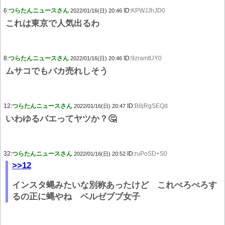
6:
つらたんニュースさん
ID:
KPWJJhJD0
2022/01/16(日) 20:46
これは東京で人気出るわ
8:
つらたんニュースさん
ID:
9zramtUY0
2022/01/16(日) 20:46
ムサコでもバカ売れしそう
12:
つらたんニュースさん
ID:
B8jRgSEQd
2022/01/16(日) 20:47
いわゆるバエってヤツか？🤔
32:
つらたんニュースさん
ID:
ruPoSD+S0
2022/01/16(日) 20:52
>>12
インスタ蝿みたいな別称あったけど これぺろぺろす
るの正に蝿やね ベルゼブブ女子