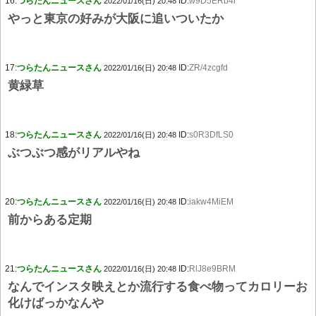
16:
つらたんニュースさん
ID:
w9D5ERb4r
2022/01/16(日) 20:48
やっと東京の好みが大阪に追いついたか
17:
つらたんニュースさん
ID:
ZR/4zcgfd
2022/01/16(日) 20:48
黄緑草
18:
つらたんニュースさん
ID:
s0R3DfLS0
2022/01/16(日) 20:48
ぶつぶつ感がリアルやね
20:
つらたんニュースさん
ID:
iakw4MiEM
2022/01/16(日) 20:48
前からある定期
21:
つらたんニュースさん
ID:
RlJ8e9BRM
2022/01/16(日) 20:48
なんでインスタ映えとか流行する食べ物ってカロリーお
化けばっかなんや