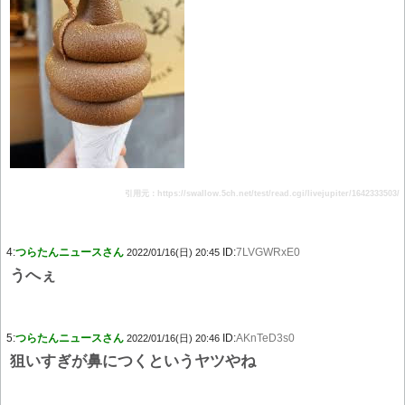
引用元：https://swallow.5ch.net/test/read.cgi/livejupiter/1642333503/
4:
つらたんニュースさん
ID:
7LVGWRxE0
2022/01/16(日) 20:45
うへぇ
5:
つらたんニュースさん
ID:
AKnTeD3s0
2022/01/16(日) 20:46
狙いすぎが鼻につくというヤツやね