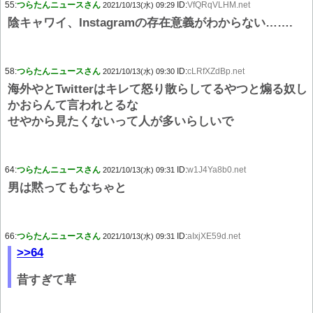
55:
つらたんニュースさん
ID:
VfQRqVLHM.net
2021/10/13(水) 09:29
陰キャワイ、Instagramの存在意義がわからない…….
58:
つらたんニュースさん
ID:
cLRfXZdBp.net
2021/10/13(水) 09:30
海外やとTwitterはキレて怒り散らしてるやつと煽る奴し
かおらんて言われとるな
せやから見たくないって人が多いらしいで
64:
つらたんニュースさん
ID:
w1J4Ya8b0.net
2021/10/13(水) 09:31
男は黙ってもなちゃと
66:
つらたんニュースさん
ID:
aIxjXE59d.net
2021/10/13(水) 09:31
>>64
昔すぎて草