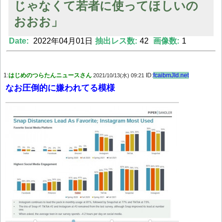
じゃなくて若者に使ってほしいの
おおお」
Powered by livedoor 相互RSS
Date:
2022年04月01日
抽出レス数:
42
画像数:
1
1:
はじめのつらたんニュースさん
ID:
fcaibmJId.net
2021/10/13(水) 09:21
なお圧倒的に嫌われてる模様