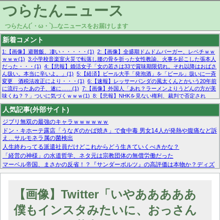
つらたんニュース
つらたん(´・ω・`)...なニュースをお届けします
新着コメント
1:【画像】避難飯、凄い・・・・・(1)
2:【画像】全盛期ドムドムバーガー、レベチｗｗ
ｗｗｗ(1)
3:小学校音楽室火災で転落し腰の骨を折った女性教諭、火事を起こした張本人
だった・・・(1)
4:【悲報】婚活女子「女の若さは33で賞味期限切れ。それ以降はおばさ
ん扱い。本当に辛いよ。」(1)
5:【経済】ビール大手「発泡酒」を「ビール」扱いに一斉
変更 酒税法改正により・・・(1)
6:【速報】レッサーパンダの風太くんとかいう20年前
に流行ったあの子、遂に……(1)
7:【画像】外国人「あれ？ラーメンよりうどんの方が美
味くね？？」ついに気づくｗｗｗ(1)
8:【悲報】NHKを見ない権利、裁判で否定され
る・・・(1)
9:欧州委員長「原発縮小は間違いでした」(1)
10:【悲報】日本企業の人手不
人気記事(外部サイト)
足、限界突破 52%「正社員も足りてません…」(1)
ジブリ無双の最強のキャラｗｗｗｗｗｗ
ドン・キホーテ露店「うなぎのかば焼き」で食中毒 男女14人が発熱や腹痛など訴
え…サルモネラ属の菌検出
人生終わってる派遣社員だけどこれからどう生きていくべきかな？
「経営の神様」の水道哲学、ネタ元は宗教団体の無償労働だった
マーベル帝国、まさかの反省！？『サンダーボルツ』の高評価は本物か？ディズ
ニーCEOの「量より質」宣言の裏で渦巻くファンの本音とMCUの未来を徹底考
察！
【モー娘。石田亜佑美】ファーストテイク出演も新規獲得ならず？北川莉央が1
【画像】Twitter「いやあああああ
位に
【画像あり】FacebookとかTwitterで拾ったエロ画像貼ってくよ
僕もインスタみたいに、おっさん