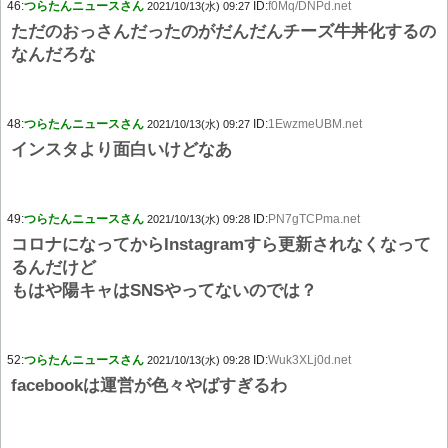
46:
つらたんニュースさん
ID:
f0Mq/DNPd.net
2021/10/13(水) 09:27
ただのおっさんだったのがだんだんチーズ牛丼化するの
なんだろな
48:
つらたんニュースさん
ID:
1EwzmeUBM.net
2021/10/13(水) 09:27
インスタより面白いけどなあ
49:
つらたんニュースさん
ID:
PN7gTCPma.net
2021/10/13(水) 09:28
コロナになってからInstagramすら更新されなくなって
るんだけど
もはや陽キャはSNSやってないのでは？
52:
つらたんニュースさん
ID:
Wuk3XLj0d.net
2021/10/13(水) 09:28
facebookは運営が色々やばすぎるわ