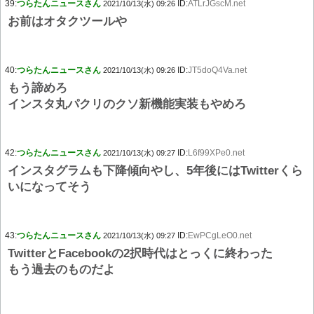
39:
つらたんニュースさん
ID:
ATLrJGscM.net
2021/10/13(水) 09:26
お前はオタクツールや
40:
つらたんニュースさん
ID:
JT5doQ4Va.net
2021/10/13(水) 09:26
もう諦めろ
インスタ丸パクリのクソ新機能実装もやめろ
42:
つらたんニュースさん
ID:
L6f99XPe0.net
2021/10/13(水) 09:27
インスタグラムも下降傾向やし、5年後にはTwitterくら
いになってそう
43:
つらたんニュースさん
ID:
EwPCgLeO0.net
2021/10/13(水) 09:27
TwitterとFacebookの2択時代はとっくに終わった
もう過去のものだよ