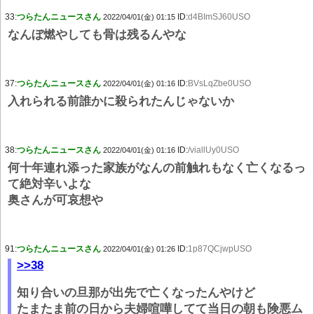
33:
つらたんニュースさん
ID:
d4BImSJ60USO
2022/04/01(金) 01:15
なんぼ燃やしても骨は残るんやな
37:
つらたんニュースさん
ID:
BVsLqZbe0USO
2022/04/01(金) 01:16
入れられる前誰かに殺られたんじゃないか
38:
つらたんニュースさん
ID:
/viallUy0USO
2022/04/01(金) 01:16
何十年連れ添った家族がなんの前触れもなく亡くなるっ
て絶対辛いよな
奥さんが可哀想や
91:
つらたんニュースさん
ID:
1p87QCjwpUSO
2022/04/01(金) 01:26
>>38
知り合いの旦那が出先で亡くなったんやけど
たまたま前の日から夫婦喧嘩してて当日の朝も険悪ム