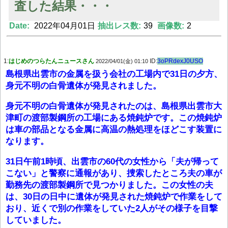
査した結果・・・
Date:
2022年04月01日
抽出レス数:
39
画像数:
2
Powered by livedoor 相互RSS
1:
はじめのつらたんニュースさん
ID:
3oPRdexJ0USO
2022/04/01(金) 01:10
島根県出雲市の金属を扱う会社の工場内で31日の夕方、
身元不明の白骨遺体が発見されました。
身元不明の白骨遺体が発見されたのは、島根県出雲市大
津町の渡部製鋼所の工場にある焼鈍炉です。この焼鈍炉
は車の部品となる金属に高温の熱処理をほどこす装置に
なります。
31日午前1時頃、出雲市の60代の女性から「夫が帰って
こない」と警察に通報があり、捜索したところ夫の車が
勤務先の渡部製鋼所で見つかりました。この女性の夫
は、30日の日中に遺体が発見された焼鈍炉で作業をして
おり、近くで別の作業をしていた2人がその様子を目撃
していました。