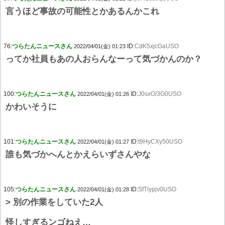
言うほど事故の可能性とかあるんかこれ
76:
つらたんニュースさん
ID:
CdK5xjcGaUSO
2022/04/01(金) 01:23
ってか社員もあの人おらんなーって気づかんのか？
100:
つらたんニュースさん
ID:
J0sxO/3G0USO
2022/04/01(金) 01:26
かわいそうに
101:
つらたんニュースさん
ID:
t9HyCXy50USO
2022/04/01(金) 01:27
誰も気づかへんとかえらいずさんやな
105:
つらたんニュースさん
ID:
SfTiypjv0USO
2022/04/01(金) 01:28
> 別の作業をしていた2人
怪しすぎるンゴねえ…