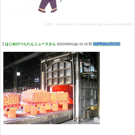
引用元：https://eagle.5ch.net/test/read.cgi/livejupiter/1648743020/
2:
はじめのつらたんニュースさん
ID:
3oPRdexJ0USO
2022/04/01(金) 01:10