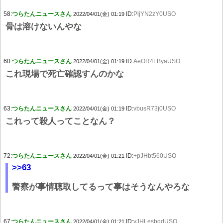
58:
つらたんニュースさん
ID:
PljYN2zY0USO
2022/04/01(金) 01:19
骨は溶けないんやな
60:
つらたんニュースさん
ID:
AeOR4LByaUSO
2022/04/01(金) 01:19
これ現場で死亡確認すんのかな
63:
つらたんニュースさん
ID:
vbusR73j0USO
2022/04/01(金) 01:19
これって殺人ってことなん？
72:
つらたんニュースさん
ID:
+pJHbt560USO
2022/04/01(金) 01:21
>>63
警察が事情聴取してるって事はそうなんやろな
67:
つらたんニュースさん
ID:
yJHLesbqdUSO
2022/04/01(金) 01:21