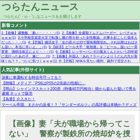
つらたんニュース
つらたん(´・ω・`)...なニュースをお届けします
新着コメント
1:【画像】避難飯、凄い・・・・・(1)
2:【画像】全盛期ドムドムバーガー、レベチｗｗ
ｗｗｗ(1)
3:小学校音楽室火災で転落し腰の骨を折った女性教諭、火事を起こした張本人
だった・・・(1)
4:【悲報】婚活女子「女の若さは33で賞味期限切れ。それ以降はおばさ
ん扱い。本当に辛いよ。」(1)
5:【経済】ビール大手「発泡酒」を「ビール」扱いに一斉
変更 酒税法改正により・・・(1)
6:【速報】レッサーパンダの風太くんとかいう20年前
に流行ったあの子、遂に……(1)
7:【画像】外国人「あれ？ラーメンよりうどんの方が美
味くね？？」ついに気づくｗｗｗ(1)
8:【悲報】NHKを見ない権利、裁判で否定され
る・・・(1)
9:欧州委員長「原発縮小は間違いでした」(1)
10:【悲報】日本企業の人手不
人気記事(外部サイト)
足、限界突破 52%「正社員も足りてません…」(1)
深夜に車運転する時信号守ってる？
【朗報】メディア「PS6はPS5の2倍超の性能に」
【岡山】シャインマスカット200房（時価40万円相当）畑から盗んだ疑いで男を
逮捕 ネットで販売
【為替】介入きた！
マーベル帝国、まさかの反省！？『サンダーボルツ』の高評価は本物か？ディズ
ニーCEOの「量より質」宣言の裏で渦巻くファンの本音とMCUの未来を徹底考
察！
【モー娘。石田亜佑美】ファーストテイク出演も新規獲得ならず？北川莉央が1
【画像】妻「夫が職場から帰ってこ
位に
【画像あり】FacebookとかTwitterで拾ったエロ画像貼ってくよ
ない」 警察が製鉄所の焼却炉を捜