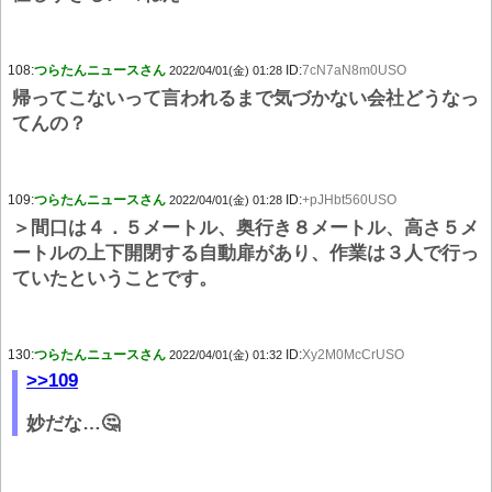
108:
つらたんニュースさん
ID:
7cN7aN8m0USO
2022/04/01(金) 01:28
帰ってこないって言われるまで気づかない会社どうなっ
てんの？
109:
つらたんニュースさん
ID:
+pJHbt560USO
2022/04/01(金) 01:28
＞間口は４．５メートル、奥行き８メートル、高さ５メ
ートルの上下開閉する自動扉があり、作業は３人で行っ
ていたということです。
130:
つらたんニュースさん
ID:
Xy2M0McCrUSO
2022/04/01(金) 01:32
>>109
妙だな…🤔