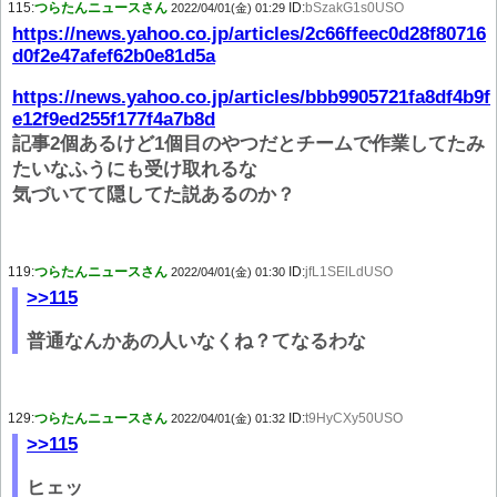
115:
つらたんニュースさん
ID:
bSzakG1s0USO
2022/04/01(金) 01:29
https://news.yahoo.co.jp/articles/2c66ffeec0d28f80716
d0f2e47afef62b0e81d5a
https://news.yahoo.co.jp/articles/bbb9905721fa8df4b9f
e12f9ed255f177f4a7b8d
記事2個あるけど1個目のやつだとチームで作業してたみ
たいなふうにも受け取れるな
気づいてて隠してた説あるのか？
119:
つらたんニュースさん
ID:
jfL1SElLdUSO
2022/04/01(金) 01:30
>>115
普通なんかあの人いなくね？てなるわな
129:
つらたんニュースさん
ID:
t9HyCXy50USO
2022/04/01(金) 01:32
>>115
ヒェッ