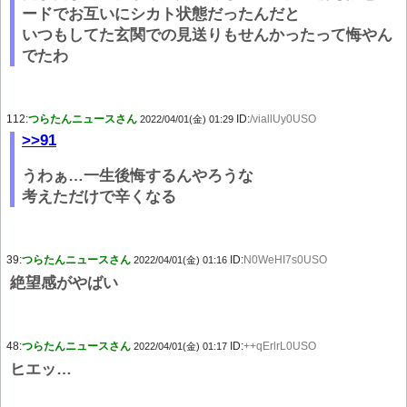
ードでお互いにシカト状態だったんだと
いつもしてた玄関での見送りもせんかったって悔やん
でたわ
112:
つらたんニュースさん
ID:
/viallUy0USO
2022/04/01(金) 01:29
>>91
うわぁ…一生後悔するんやろうな
考えただけで辛くなる
39:
つらたんニュースさん
ID:
N0WeHI7s0USO
2022/04/01(金) 01:16
絶望感がやばい
48:
つらたんニュースさん
ID:
++qErlrL0USO
2022/04/01(金) 01:17
ヒエッ…