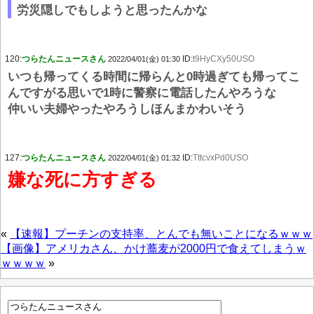
労災隠しでもしようと思ったんかな
120:
つらたんニュースさん
ID:
t9HyCXy50USO
2022/04/01(金) 01:30
いつも帰ってくる時間に帰らんと0時過ぎても帰ってこ
んですがる思いで1時に警察に電話したんやろうな
仲いい夫婦やったやろうしほんまかわいそう
127:
つらたんニュースさん
ID:
TttcvxPd0USO
2022/04/01(金) 01:32
嫌な死に方すぎる
«
【速報】プーチンの支持率、とんでも無いことになるｗｗｗ
【画像】アメリカさん、かけ蕎麦が2000円で食えてしまうｗ
ｗｗｗｗ
»