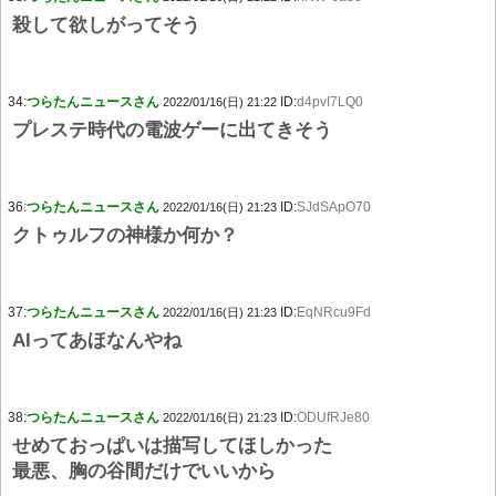
殺して欲しがってそう
34:
つらたんニュースさん
ID:
d4pvI7LQ0
2022/01/16(日) 21:22
プレステ時代の電波ゲーに出てきそう
36:
つらたんニュースさん
ID:
SJdSApO70
2022/01/16(日) 21:23
クトゥルフの神様か何か？
37:
つらたんニュースさん
ID:
EqNRcu9Fd
2022/01/16(日) 21:23
AIってあほなんやね
38:
つらたんニュースさん
ID:
ODUfRJe80
2022/01/16(日) 21:23
せめておっぱいは描写してほしかった
最悪、胸の谷間だけでいいから