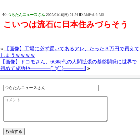
40:
つらたんニュースさん
ID:
MdFvL4rM0
2022/01/16(日) 21:24
こいつは流石に日本住みづらそう
«
【画像】工場に必ず置いてあるアレ、たった３万円で買えて
しまうｗｗｗｗ
【画像】ドコモさん、6G時代の人間拡張の基盤開発に世界で
初めて成功ｷﾀ━━━━(ﾟ∀ﾟ)━━━━!!
»