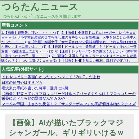
つらたんニュース
つらたん(´・ω・`)...なニュースをお届けします
新着コメント
1:【画像】避難飯、凄い・・・・・(1)
2:【画像】全盛期ドムドムバーガー、レベチｗｗ
ｗｗｗ(1)
3:小学校音楽室火災で転落し腰の骨を折った女性教諭、火事を起こした張本人
だった・・・(1)
4:【悲報】婚活女子「女の若さは33で賞味期限切れ。それ以降はおばさ
ん扱い。本当に辛いよ。」(1)
5:【経済】ビール大手「発泡酒」を「ビール」扱いに一斉
変更 酒税法改正により・・・(1)
6:【速報】レッサーパンダの風太くんとかいう20年前
に流行ったあの子、遂に……(1)
7:【画像】外国人「あれ？ラーメンよりうどんの方が美
味くね？？」ついに気づくｗｗｗ(1)
8:【悲報】NHKを見ない権利、裁判で否定され
る・・・(1)
9:欧州委員長「原発縮小は間違いでした」(1)
10:【悲報】日本企業の人手不
人気記事(外部サイト)
足、限界突破 52%「正社員も足りてません…」(1)
でもやっぱり一番面白かったモンハンって「2ndG」だよね
日本の給与やばすきだろ
毛沢東に手紙を書いた将軍、翌月に失脚
【画像】野菜ってもうブロッコリーだけ食ってりゃええやんけ！ブロッコリーの
栄養に比べたら他の野菜なんてカスや
マーベル帝国、まさかの反省！？『サンダーボルツ』の高評価は本物か？ディズ
ニーCEOの「量より質」宣言の裏で渦巻くファンの本音とMCUの未来を徹底考
察！
【モー娘。石田亜佑美】ファーストテイク出演も新規獲得ならず？北川莉央が1
【画像】AIが描いたブラックマジ
位に
【画像あり】FacebookとかTwitterで拾ったエロ画像貼ってくよ
シャンガール、ギリギリいけるｗ