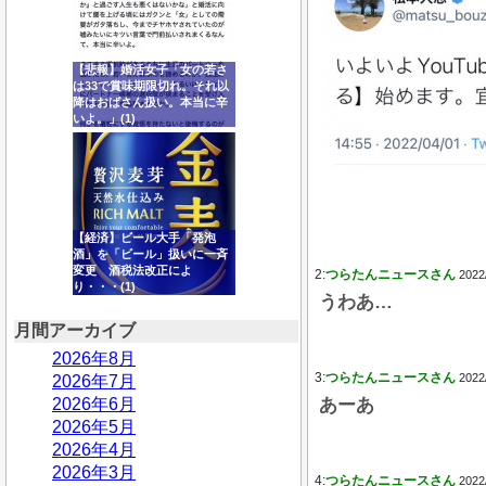
【悲報】婚活女子「女の若さ
は33で賞味期限切れ。それ以
降はおばさん扱い。本当に辛
いよ。」(1)
【経済】ビール大手「発泡
酒」を「ビール」扱いに一斉
変更 酒税法改正によ
2:
つらたんニュースさん
2022
り・・・(1)
うわあ…
月間アーカイブ
2026年8月
3:
つらたんニュースさん
2022
2026年7月
2026年6月
あーあ
2026年5月
2026年4月
2026年3月
4:
つらたんニュースさん
2022