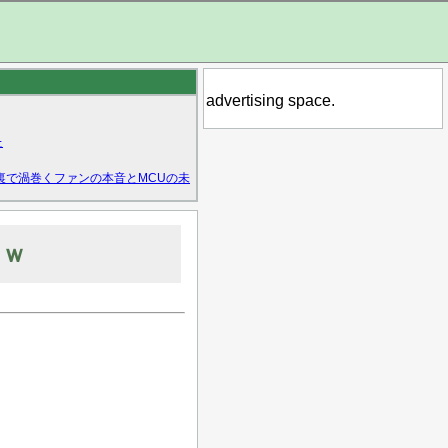
advertising space.
た
裏で渦巻くファンの本音とMCUの未
ｗｗ