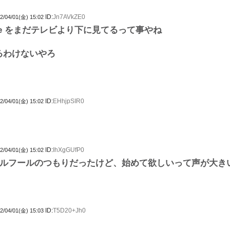
ID:
Jn7AVkZE0
2/04/01(金) 15:02
ube をまだテレビより下に見てるって事やね
なるわけないやろ
ID:
EHhjpSIR0
2/04/01(金) 15:02
ID:
IhXgGUfP0
2/04/01(金) 15:02
ルフールのつもりだったけど、始めて欲しいって声が大き
ID:
T5D20+Jh0
2/04/01(金) 15:03