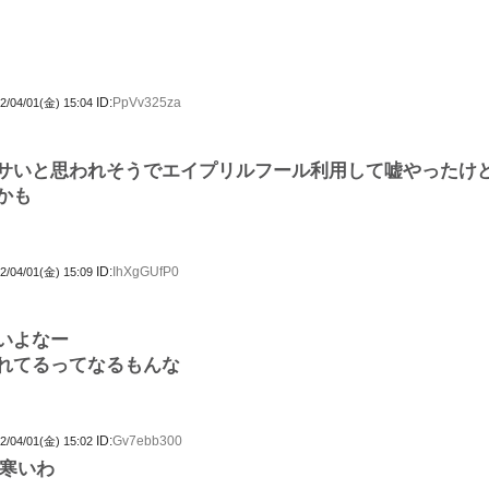
ID:
PpVv325za
2/04/01(金) 15:04
サいと思われそうでエイプリルフール利用して嘘やったけ
かも
ID:
IhXgGUfP0
2/04/01(金) 15:09
いよなー
れてるってなるもんな
ID:
Gv7ebb300
2/04/01(金) 15:02
寒いわ