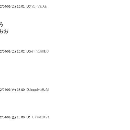
ID:
/hCFVz/Aa
2/04/01(金) 15:01
ろ
おお
ID:
esFntUmD0
2/04/01(金) 15:02
ID:
hngdvuEzM
2/04/01(金) 15:00
ID:
TCYKe2K9a
2/04/01(金) 15:00