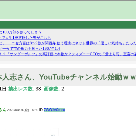
100万部を割ってしまう
いで人生1発逆転した男がこちら
」･･･ニセ方言は8〜9割が関西弁 使う理由はネット世界の「優しい気持ち」だっ
一夜で市の権力を奪った1967年1月
！？『サンダーボルツ』の高評価は本物か？ディズニーCEOの「量より質」宣言の
ーストテイク出演も新規獲得ならず？北川莉央が1位に
Twitterで拾ったエロ画像貼ってくよ
人志さん、YouTubeチャンネル始動ｗ
1日
抽出レス数:
38
画像数:
2
さん
ID:
7WOJV0mca
2022/04/01(金) 14:59