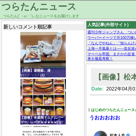
つらたんニュース
つらたん(´・ω・`)...なニュースをお届けします
人気記事(外部サイト)
新しいコメント順記事
週刊少年ジャンプさん ついに
ウーバーイーツで月100万稼
「なんでやねん」「知らんけど
上海一月風暴とは——造反派が
マーベル帝国、まさかの反省
来を徹底考察！
【モー娘。石田亜佑美】ファ
【画像あり】Facebookとか
【画像】避難飯、凄
【画像】松本
い・・・・・(1)
Date:
2022年04月0
Powered by livedoor 相互RSS
1:
はじめのつらたんニュース
うおおおおお
【画像】全盛期ドムドムバー
ガー、レベチｗｗｗｗｗ(1)