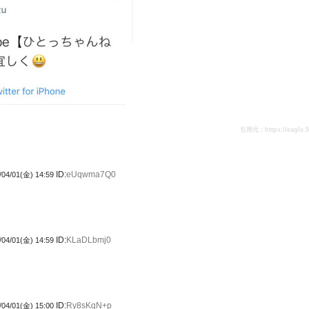
引用元：https://eagle.5ch
ID:
eUqwma7Q0
/04/01(金) 14:59
ID:
KLaDLbmj0
/04/01(金) 14:59
ID:
Ry8sKqN+p
/04/01(金) 15:00