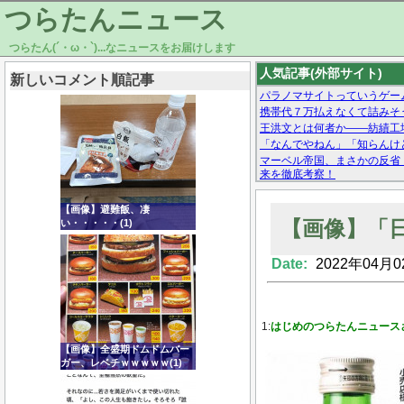
つらたんニュース
つらたん(´・ω・`)...なニュースをお届けします
人気記事(外部サイト)
新しいコメント順記事
パラノマサイトっていうゲー
携帯代７万払えなくて詰みそ
王洪文とは何者か——紡績工
「なんでやねん」「知らんけど
マーベル帝国、まさかの反省
来を徹底考察！
【モー娘。石田亜佑美】ファ
【画像あり】Facebookとか
【画像】避難飯、凄
【画像】「
い・・・・・(1)
Date:
2022年04月0
Powered by livedoor 相互RSS
1:
はじめのつらたんニュース
【画像】全盛期ドムドムバー
ガー、レベチｗｗｗｗｗ(1)