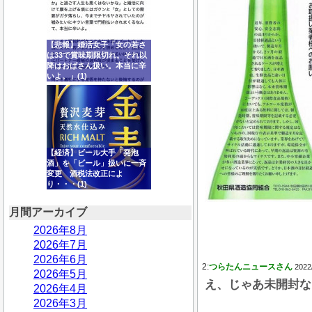
【悲報】婚活女子「女の若さ
は33で賞味期限切れ。それ以
降はおばさん扱い。本当に辛
いよ。」(1)
【経済】ビール大手「発泡
酒」を「ビール」扱いに一斉
変更 酒税法改正によ
り・・・(1)
月間アーカイブ
2026年8月
2026年7月
2026年6月
2:
つらたんニュースさん
2022
2026年5月
え、じゃあ未開封な
2026年4月
2026年3月