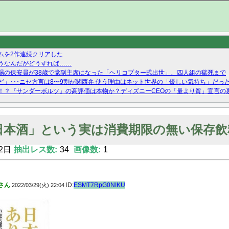
ムを2作連続クリアした
うなんだがどうすれば……
場の保安員が38歳で党副主席になった「ヘリコプター式出世」、四人組の獄死まで
」･･･ニセ方言は8〜9割が関西弁 使う理由はネット世界の「優しい気持ち」だっ
！？『サンダーボルツ』の高評価は本物か？ディズニーCEOの「量より質」宣言の
ーストテイク出演も新規獲得ならず？北川莉央が1位に
Twitterで拾ったエロ画像貼ってくよ
日本酒」という実は消費期限の無い保存飲
2日
抽出レス数:
34
画像数:
1
さん
ID:
ESMT7RpG0NIKU
2022/03/29(火) 22:04