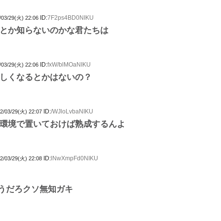
ID:
7F2ps4BD0NIKU
/03/29(火) 22:06
とか知らないのかな君たちは
ID:
fxW/blMOaNIKU
/03/29(火) 22:06
しくなるとかはないの？
ID:
/WJloLvbaNIKU
2/03/29(火) 22:07
環境で置いておけば熟成するんよ
ID:
lNwXmpFd0NIKU
2/03/29(火) 22:08
うだろクソ無知ガキ