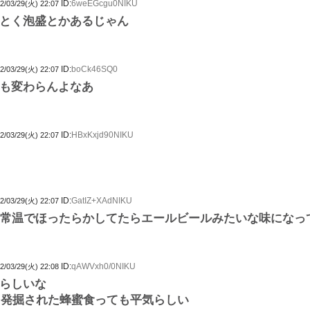
ID:
6weEGcgu0NIKU
2/03/29(火) 22:07
とく泡盛とかあるじゃん
ID:
boCk46SQ0
2/03/29(火) 22:07
も変わらんよなあ
ID:
HBxKxjd90NIKU
2/03/29(火) 22:07
ID:
GatIZ+XAdNIKU
2/03/29(火) 22:07
い常温でほったらかしてたらエールビールみたいな味になっ
ID:
qAWVxh0/0NIKU
2/03/29(火) 22:08
らしいな
から発掘された蜂蜜食っても平気らしい