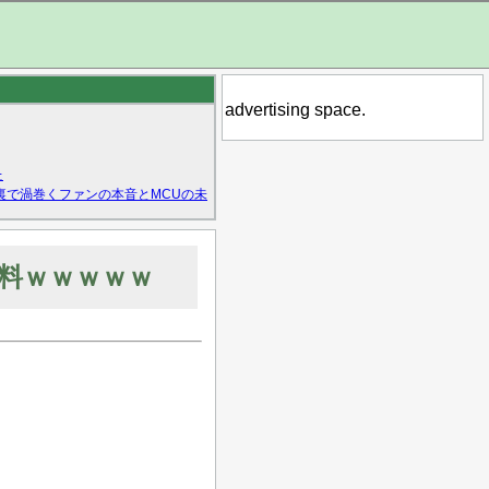
advertising space.
た
裏で渦巻くファンの本音とMCUの未
料ｗｗｗｗｗ