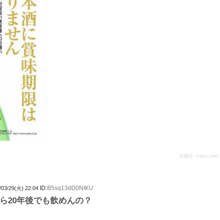
引用元：https://mi.5c
ID:
B5sq13dD0NIKU
/03/29(火) 22:04
ら20年後でも飲めんの？