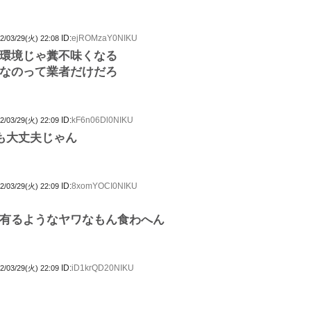
ID:
ejROMzaY0NIKU
2/03/29(火) 22:08
環境じゃ糞不味くなる
なのって業者だけだろ
ID:
kF6n06Dl0NIKU
2/03/29(火) 22:09
でも大丈夫じゃん
ID:
8xomYOCI0NIKU
2/03/29(火) 22:09
有るようなヤワなもん食わへん
ID:
iD1krQD20NIKU
2/03/29(火) 22:09