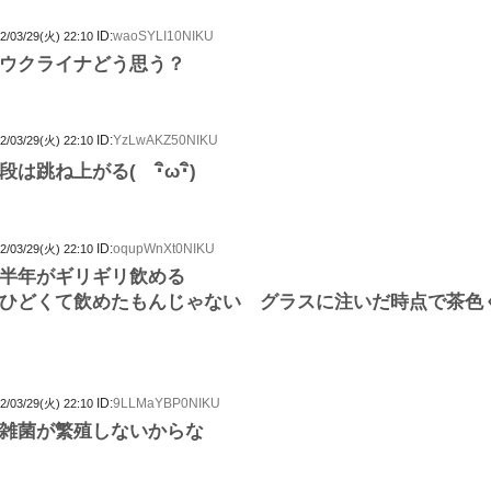
ID:
waoSYLI10NIKU
2/03/29(火) 22:10
ウクライナどう思う？
ID:
YzLwAKZ50NIKU
2/03/29(火) 22:10
跳ね上がる( ･ิω･ิ)
ID:
oqupWnXt0NIKU
2/03/29(火) 22:10
半年がギリギリ飲める
ひどくて飲めたもんじゃない グラスに注いだ時点で茶色
ID:
9LLMaYBP0NIKU
2/03/29(火) 22:10
雑菌が繁殖しないからな