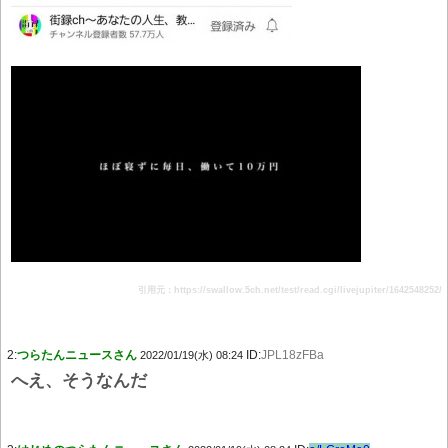
引用元：https://swallow.5ch.net/test/read.cgi/livejupiter/1642548252/
2:
つらたんニュースさん
ID:
JPL18zFBa
2022/01/19(水) 08:24
へえ、そうなんだ