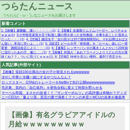
つらたんニュース
つらたん(´・ω・`)...なニュースをお届けします
新着コメント
1:【画像】避難飯、凄い・・・・・(1)
2:【画像】全盛期ドムドムバーガー、レベチｗｗ
ｗｗｗ(1)
3:小学校音楽室火災で転落し腰の骨を折った女性教諭、火事を起こした張本人
だった・・・(1)
4:【悲報】婚活女子「女の若さは33で賞味期限切れ。それ以降はおばさ
ん扱い。本当に辛いよ。」(1)
5:【経済】ビール大手「発泡酒」を「ビール」扱いに一斉
変更 酒税法改正により・・・(1)
6:【速報】レッサーパンダの風太くんとかいう20年前
に流行ったあの子、遂に……(1)
7:【画像】外国人「あれ？ラーメンよりうどんの方が美
味くね？？」ついに気づくｗｗｗ(1)
8:【悲報】NHKを見ない権利、裁判で否定され
る・・・(1)
9:欧州委員長「原発縮小は間違いでした」(1)
10:【悲報】日本企業の人手不
人気記事(外部サイト)
足、限界突破 52%「正社員も足りてません…」(1)
【画像】笑顔100点満点の女の子が発見されるwwwwww
冷やし中華と冷麺一緒にするやつなんなん？
ロックスター、GTA6のトレーラーをNetflixで先行公開wwwwwwwwwww
毛沢東、党内の「自己批判」を密告合戦に変えて幹部を黙らせる
マーベル帝国、まさかの反省！？『サンダーボルツ』の高評価は本物か？ディズ
ニーCEOの「量より質」宣言の裏で渦巻くファンの本音とMCUの未来を徹底考
察！
【モー娘。石田亜佑美】ファーストテイク出演も新規獲得ならず？北川莉央が1
位に
【画像】有名グラビアアイドルの
【画像あり】FacebookとかTwitterで拾ったエロ画像貼ってくよ
月給ｗｗｗｗｗｗｗｗｗ