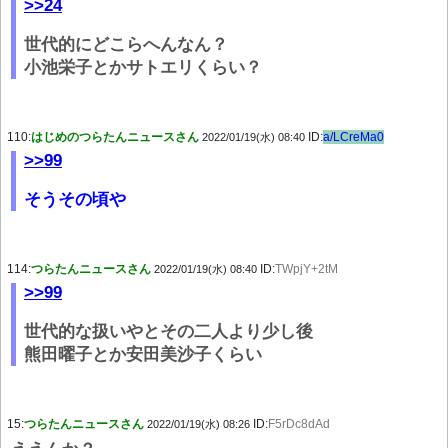
>>24
世代的にどこらへんなん？
小池栄子とかサトエリくらい？
110:
はじめのつらたんニュースさん
ID:
a/LCreMa0
2022/01/19(水) 08:40
>>99
そうその頃や
114:
つらたんニュースさん
ID:
TWpjY+2tM
2022/01/19(水) 08:40
>>99
世代的な扱いやとその二人より少し後
熊田曜子とか安田美沙子くらい
15:
つらたんニュースさん
ID:
F5rDc8dAd
2022/01/19(水) 08:26