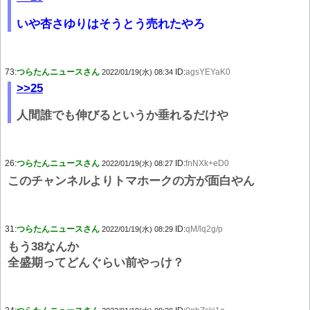
いや杏さゆりはそうとう売れたやろ
73:
つらたんニュースさん
ID:
agsYEYaK0
2022/01/19(水) 08:34
>>25
人間誰でも伸びるというか垂れるだけや
26:
つらたんニュースさん
ID:
fnNXk+eD0
2022/01/19(水) 08:27
このチャンネルよりトマホークの方が面白やん
31:
つらたんニュースさん
ID:
qM/lq2g/p
2022/01/19(水) 08:29
もう38なんか
全盛期ってどんぐらい前やっけ？