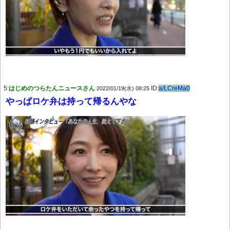
5:
はじめのつらたんニュースさん
ID:
a/LCreMa0
2022/01/19(水) 08:25
やっぱロケ弁は持って帰るんやな