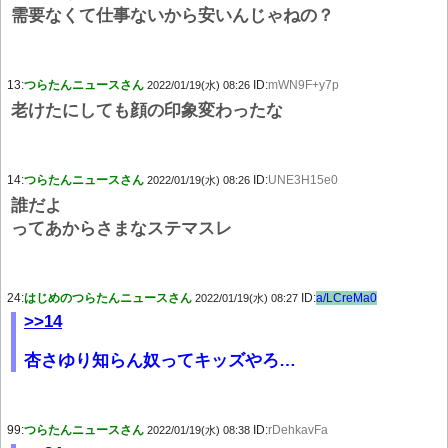
需要なくて仕事ないから安いんじゃねの？
13:
つらたんニュースさん
ID:
mWN9F+y7p
2022/01/19(水) 08:26
老けたにしても顔の印象変わったな
14:
つらたんニュースさん
ID:
UNE3H15e0
2022/01/19(水) 08:26
誰だよ
ってあからさまなステマスレ
24:
はじめのつらたんニュースさん
ID:
a/LCreMa0
2022/01/19(水) 08:27
>>14
杏さゆり知らん奴ってキッズやろ…
99:
つらたんニュースさん
ID:
rDehkavFa
2022/01/19(水) 08:38