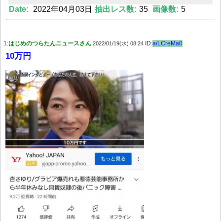
Date:
2022年04月03日
抽出レス数:
35
画像数:
5
Powered by livedoor 相互RSS
1:
はじめのつらたんニュースさん
ID:
a/LCreMa0
2022/01/19(水) 08:24
10万円