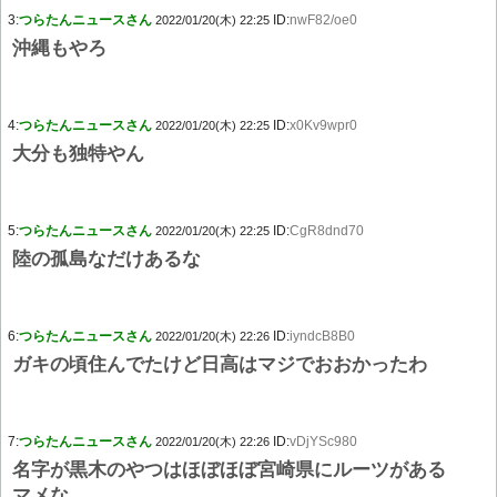
3:
つらたんニュースさん
ID:
nwF82/oe0
2022/01/20(木) 22:25
沖縄もやろ
4:
つらたんニュースさん
ID:
x0Kv9wpr0
2022/01/20(木) 22:25
大分も独特やん
5:
つらたんニュースさん
ID:
CgR8dnd70
2022/01/20(木) 22:25
陸の孤島なだけあるな
6:
つらたんニュースさん
ID:
iyndcB8B0
2022/01/20(木) 22:26
ガキの頃住んでたけど日高はマジでおおかったわ
7:
つらたんニュースさん
ID:
vDjYSc980
2022/01/20(木) 22:26
名字が黒木のやつはほぼほぼ宮崎県にルーツがある
マメな