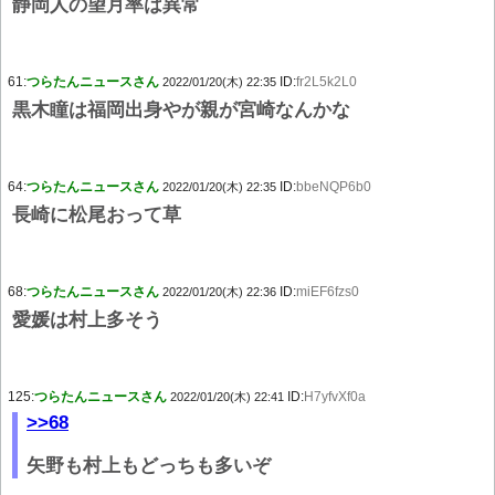
静岡人の望月率は異常
61:
つらたんニュースさん
ID:
fr2L5k2L0
2022/01/20(木) 22:35
黒木瞳は福岡出身やが親が宮崎なんかな
64:
つらたんニュースさん
ID:
bbeNQP6b0
2022/01/20(木) 22:35
長崎に松尾おって草
68:
つらたんニュースさん
ID:
miEF6fzs0
2022/01/20(木) 22:36
愛媛は村上多そう
125:
つらたんニュースさん
ID:
H7yfvXf0a
2022/01/20(木) 22:41
>>68
矢野も村上もどっちも多いぞ