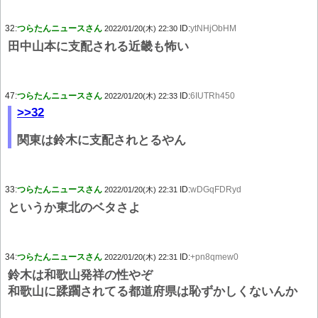
32:
つらたんニュースさん
ID:
ytNHjObHM
2022/01/20(木) 22:30
田中山本に支配される近畿も怖い
47:
つらたんニュースさん
ID:
6IUTRh450
2022/01/20(木) 22:33
>>32
関東は鈴木に支配されとるやん
33:
つらたんニュースさん
ID:
wDGqFDRyd
2022/01/20(木) 22:31
というか東北のベタさよ
34:
つらたんニュースさん
ID:
+pn8qmew0
2022/01/20(木) 22:31
鈴木は和歌山発祥の性やぞ
和歌山に蹂躙されてる都道府県は恥ずかしくないんか