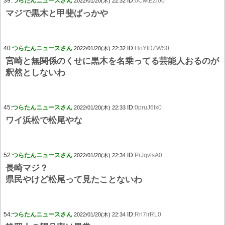
39:
つらたんニュースさん
ID:
0CwtE2io0
2022/01/20(木) 22:32
マジで黒木と甲斐ばっかや
40:
つらたんニュースさん
ID:
HoYtDZWS0
2022/01/20(木) 22:32
宮崎と無関係のくせに黒木を名乗ってる芸能人おるのが
釈然としないわ
45:
つらたんニュースさん
ID:
0pruJ6fx0
2022/01/20(木) 22:33
ワイ浜松で松尾やな
52:
つらたんニュースさん
ID:
PrJqvlsA0
2022/01/20(木) 22:34
長崎マジ？
県民やけど松尾って見たことないわ
54:
つらたんニュースさん
ID:
Rrl7irRL0
2022/01/20(木) 22:34