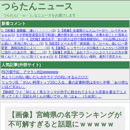
つらたんニュース
つらたん(´・ω・`)...なニュースをお届けします
新着コメント
1:【画像】避難飯、凄い・・・・・(1)
2:【画像】全盛期ドムドムバーガー、レベチｗｗ
ｗｗｗ(1)
3:小学校音楽室火災で転落し腰の骨を折った女性教諭、火事を起こした張本人
だった・・・(1)
4:【悲報】婚活女子「女の若さは33で賞味期限切れ。それ以降はおばさ
ん扱い。本当に辛いよ。」(1)
5:【経済】ビール大手「発泡酒」を「ビール」扱いに一斉
変更 酒税法改正により・・・(1)
6:【速報】レッサーパンダの風太くんとかいう20年前
に流行ったあの子、遂に……(1)
7:【画像】外国人「あれ？ラーメンよりうどんの方が美
味くね？？」ついに気づくｗｗｗ(1)
8:【悲報】NHKを見ない権利、裁判で否定され
る・・・(1)
9:欧州委員長「原発縮小は間違いでした」(1)
10:【悲報】日本企業の人手不
人気記事(外部サイト)
足、限界突破 52%「正社員も足りてません…」(1)
FE万紫千紅、アマラン8位wwwwww
糸ようじの匂い嗅いだらガチでドブの匂いするんだけど
リュウジ氏「ダルい料理トップ10に入る」夏の定番料理は冷やし中華 「あり得な
いほどダルい」
【動画】ワイ「AIくん！美人マッマが息子に頼まれてえちえち衣装を着るアニメ
作ってくれ！元絵もAIくんが描いてや」AI「はぁ…（ため息）」
マーベル帝国、まさかの反省！？『サンダーボルツ』の高評価は本物か？ディズ
ニーCEOの「量より質」宣言の裏で渦巻くファンの本音とMCUの未来を徹底考
察！
【画像】宮崎県の名字ランキングが
【モー娘。石田亜佑美】ファーストテイク出演も新規獲得ならず？北川莉央が1
位に
不可解すぎると話題にｗｗｗｗｗ
【画像あり】FacebookとかTwitterで拾ったエロ画像貼ってくよ