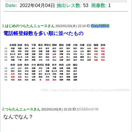
Date:
2022年04月04日
抽出レス数:
53
画像数:
1
Powered by livedoor 相互RSS
1:
はじめのつらたんニュースさん
ID:
t5wyA9Bh0
2022/01/20(木) 22:24
電話帳登録数を多い順に並べたもの
引用元：https://swallow.5ch.net/test/read.cgi/livejupiter/1642685096/
2:
つらたんニュースさん
ID:
bGSbEm3+M
2022/01/20(木) 22:25
なんでなん？