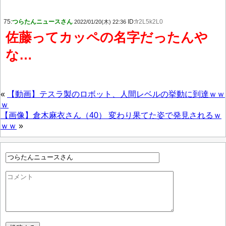
75:
つらたんニュースさん
ID:
fr2L5k2L0
2022/01/20(木) 22:36
佐藤ってカッペの名字だったんや
な…
«
【動画】テスラ製のロボット、人間レベルの挙動に到達ｗｗ
ｗ
【画像】倉木麻衣さん（40） 変わり果てた姿で発見されるｗ
ｗｗ
»