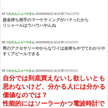
44:
つらたんニュースさん
ID:
7MgU3PIi0
2022/04/03(日) 18:12
超金持ち相手のマーケティングがハマったから
リシャールはウハウハやんね
46:
つらたんニュースさん
ID:
zEhpj05l0
2022/04/03(日) 18:12
男のアクセサリーやからなワイは金持ちやでてわかりや
すくアピールできる
48:
つらたんニュースさん
ID:
8ttTsBdVa
2022/04/03(日) 18:13
自分では到底買えないし欲しいとも
思わないけど、分かる人には分かる
価値なのでは？
性能的にはソーラーかつ電波時計で