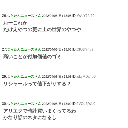
26:
つらたんニュースさん
ID:
zWeY1fq60
2022/04/03(日) 18:08
おーこれか
たけえやつの更に上の世界のやつや
27:
つらたんニュースさん
ID:
OK/8IYnua
2022/04/03(日) 18:08
高いことが付加価値のゴミ
29:
つらたんニュースさん
ID:
wkyMDx4b0
2022/04/03(日) 18:08
リシャールって値下がりする？
30:
つらたんニュースさん
ID:
5VOb2jWb0
2022/04/03(日) 18:09
アリエクで時計買いまくってるわ
かなり話のネタになるし