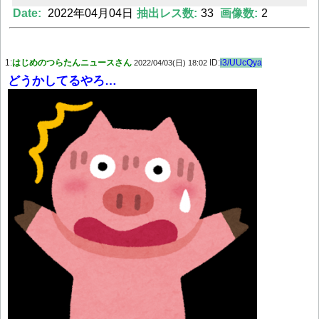
Date:
2022年04月04日
抽出レス数:
33
画像数:
2
Powered by livedoor 相互RSS
1:
はじめのつらたんニュースさん
ID:
i3/UUcQya
2022/04/03(日) 18:02
どうかしてるやろ…