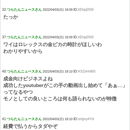
32:
つらたんニュースさん
ID:
zEhpj05l0
2022/04/03(日) 18:09
たっか
37:
つらたんニュースさん
ID:
zEhpj05l0
2022/04/03(日) 18:09
ワイはロレックスの金ピカの時計がほしいわ
わかりやすいから
40:
つらたんニュースさん
ID:
H3ZxHvt60
2022/04/03(日) 18:10
成金向けビジネスよね
成功したyoutuberがこの手の動画出し始めて「あぁ…」
ってなるやつ
モノとしての良いところは何も語られないのが特徴
41:
つらたんニュースさん
ID:
or/gny4Yd
2022/04/03(日) 18:10
経費で払うからタダやぞ