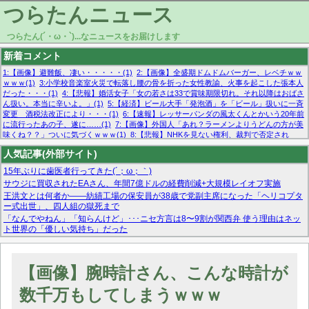
つらたんニュース
つらたん(´・ω・`)...なニュースをお届けします
新着コメント
1:【画像】避難飯、凄い・・・・・(1)
2:【画像】全盛期ドムドムバーガー、レベチｗｗ
ｗｗｗ(1)
3:小学校音楽室火災で転落し腰の骨を折った女性教諭、火事を起こした張本人
だった・・・(1)
4:【悲報】婚活女子「女の若さは33で賞味期限切れ。それ以降はおばさ
ん扱い。本当に辛いよ。」(1)
5:【経済】ビール大手「発泡酒」を「ビール」扱いに一斉
変更 酒税法改正により・・・(1)
6:【速報】レッサーパンダの風太くんとかいう20年前
に流行ったあの子、遂に……(1)
7:【画像】外国人「あれ？ラーメンよりうどんの方が美
味くね？？」ついに気づくｗｗｗ(1)
8:【悲報】NHKを見ない権利、裁判で否定され
る・・・(1)
9:欧州委員長「原発縮小は間違いでした」(1)
10:【悲報】日本企業の人手不
人気記事(外部サイト)
足、限界突破 52%「正社員も足りてません…」(1)
15年ぶりに歯医者行ってきた(´；ω；｀)
サウジに買収されたEAさん、年間7億ドルの経費削減+大規模レイオフ実施
王洪文とは何者か——紡績工場の保安員が38歳で党副主席になった「ヘリコプタ
ー式出世」、四人組の獄死まで
「なんでやねん」「知らんけど」･･･ニセ方言は8〜9割が関西弁 使う理由はネッ
ト世界の「優しい気持ち」だった
マーベル帝国、まさかの反省！？『サンダーボルツ』の高評価は本物か？ディズ
ニーCEOの「量より質」宣言の裏で渦巻くファンの本音とMCUの未来を徹底考
察！
【画像】腕時計さん、こんな時計が
【モー娘。石田亜佑美】ファーストテイク出演も新規獲得ならず？北川莉央が1
位に
数千万もしてしまうｗｗｗ
【画像あり】FacebookとかTwitterで拾ったエロ画像貼ってくよ