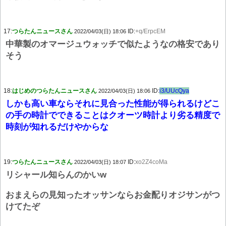
17:
つらたんニュースさん
ID:
+q/ErpcEM
2022/04/03(日) 18:06
中華製のオマージュウォッチで似たようなの格安であり
そう
18:
はじめのつらたんニュースさん
ID:
i3/UUcQya
2022/04/03(日) 18:06
しかも高い車ならそれに見合った性能が得られるけどこ
の手の時計でできることはクオーツ時計より劣る精度で
時刻が知れるだけやからな
19:
つらたんニュースさん
ID:
xo2Z4coMa
2022/04/03(日) 18:07
リシャール知らんのかいw
おまえらの見知ったオッサンならお金配りオジサンがつ
けてたぞ