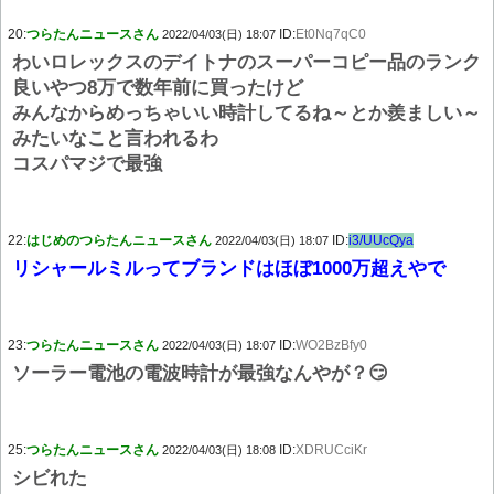
20:
つらたんニュースさん
ID:
Et0Nq7qC0
2022/04/03(日) 18:07
わいロレックスのデイトナのスーパーコピー品のランク
良いやつ8万で数年前に買ったけど
みんなからめっちゃいい時計してるね～とか羨ましい～
みたいなこと言われるわ
コスパマジで最強
22:
はじめのつらたんニュースさん
ID:
i3/UUcQya
2022/04/03(日) 18:07
リシャールミルってブランドはほぼ1000万超えやで
23:
つらたんニュースさん
ID:
WO2BzBfy0
2022/04/03(日) 18:07
ソーラー電池の電波時計が最強なんやが？😏
25:
つらたんニュースさん
ID:
XDRUCciKr
2022/04/03(日) 18:08
シビれた