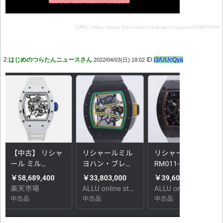
引用元：https://eagle.5ch.net/test/read.cgi/livejupiter/1648976548/
2:
はじめのつらたんニュースさん
ID:
i3/UUcQya
2022/04/03(日) 18:02