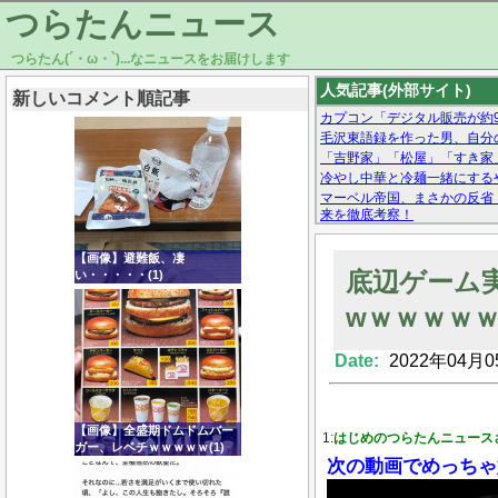
つらたんニュース
つらたん(´・ω・`)...なニュースをお届けします
人気記事(外部サイト)
新しいコメント順記事
カプコン「デジタル販売が約
毛沢東語録を作った男、自分
「吉野家」「松屋」「すき家
冷やし中華と冷麺一緒にする
マーベル帝国、まさかの反省
来を徹底考察！
【モー娘。石田亜佑美】ファ
【画像あり】Facebookとか
【画像】避難飯、凄
底辺ゲーム
い・・・・・(1)
wｗｗｗｗ
Date:
2022年04月0
Powered by livedoor 相互RSS
【画像】全盛期ドムドムバー
1:
はじめのつらたんニュース
ガー、レベチｗｗｗｗｗ(1)
次の動画でめっちゃ