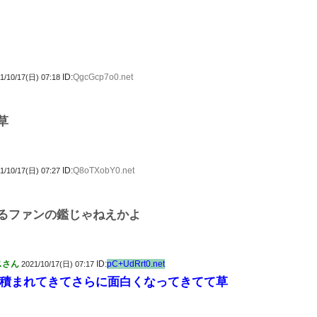
ID:
QgcGcp7o0.net
1/10/17(日) 07:18
草
ID:
Q8oTXobY0.net
1/10/17(日) 07:27
るファンの鑑じゃねえかよ
スさん
ID:
pC+UdRrt0.net
2021/10/17(日) 07:17
積まれてきてさらに面白くなってきてて草