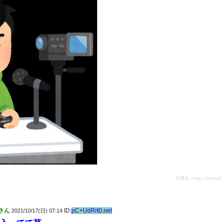
引用元：http://tomcat.2c
さん
ID:
pC+UdRrt0.net
2021/10/17(日) 07:14