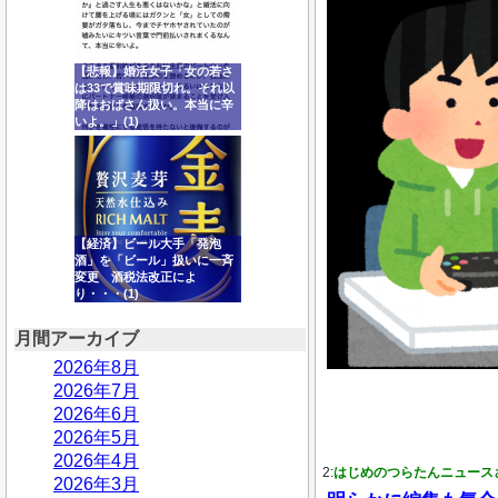
【悲報】婚活女子「女の若さ
は33で賞味期限切れ。それ以
降はおばさん扱い。本当に辛
いよ。」(1)
【経済】ビール大手「発泡
酒」を「ビール」扱いに一斉
変更 酒税法改正によ
り・・・(1)
月間アーカイブ
2026年8月
2026年7月
2026年6月
2026年5月
2026年4月
2:
はじめのつらたんニュース
2026年3月