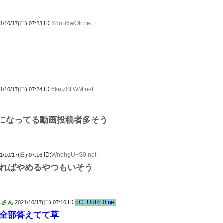
ID:
Y8uB6wOIr.net
1/10/17(日) 07:23
ID:
6keIzSLWM.net
1/10/17(日) 07:24
になってる動画投稿者多そう
ID:
WnehgU+S0.net
1/10/17(日) 07:16
ればやめるやつもいそう
スさん
ID:
pC+UdRrt0.net
2021/10/17(日) 07:16
全部答えてて草