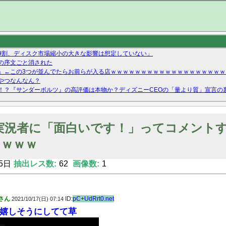
9割、ディスク市場縮小の大きな影響は想定していない」
の序文ごと消された
」←この3つが並んでたらお前らが入る店ｗｗｗｗｗｗｗｗｗｗｗｗｗｗｗｗｗｗｗ
やつなんなん？
！？『サンダーボルツ』の高評価は本物か？ディズニーCEOの「量より質」宣言の
ーストテイク出演も新規獲得ならず？北川莉央が1位に
Twitterで拾ったエロ画像貼ってくよ
実況者に「面白いです！」ってコメント
ｗｗｗｗ
5日
抽出レス数:
62
画像数:
1
さん
ID:
pC+UdRrt0.net
2021/10/17(日) 07:14
嬉しそうにしてて草