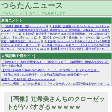
つらたんニュース
つらたん(´・ω・`)...なニュースをお届けします
新着コメント
1:【画像】避難飯、凄い・・・・・(1)
2:【画像】全盛期ドムドムバーガー、レベチｗｗ
ｗｗｗ(1)
3:小学校音楽室火災で転落し腰の骨を折った女性教諭、火事を起こした張本人
だった・・・(1)
4:【悲報】婚活女子「女の若さは33で賞味期限切れ。それ以降はおばさ
ん扱い。本当に辛いよ。」(1)
5:【経済】ビール大手「発泡酒」を「ビール」扱いに一斉
変更 酒税法改正により・・・(1)
6:【速報】レッサーパンダの風太くんとかいう20年前
に流行ったあの子、遂に……(1)
7:【画像】外国人「あれ？ラーメンよりうどんの方が美
味くね？？」ついに気づくｗｗｗ(1)
8:【悲報】NHKを見ない権利、裁判で否定され
る・・・(1)
9:欧州委員長「原発縮小は間違いでした」(1)
10:【悲報】日本企業の人手不
人気記事(外部サイト)
足、限界突破 52%「正社員も足りてません…」(1)
「今晩はパン1個で我慢するよ」〈年金月17万円・74歳男性〉物価高で変わった
当たり前の食卓
【悲報】Beast of Reincarnation、ユーザースコア6.5 どうすんのこれ…
「経営の神様」の水道哲学、ネタ元は宗教団体の無償労働だった
歯磨きしても口臭い奴ｗｗｗｗｗｗｗｗ
マーベル帝国、まさかの反省！？『サンダーボルツ』の高評価は本物か？ディズ
ニーCEOの「量より質」宣言の裏で渦巻くファンの本音とMCUの未来を徹底考
察！
【モー娘。石田亜佑美】ファーストテイク出演も新規獲得ならず？北川莉央が1
【画像】辻希美さんちのクローゼッ
位に
【画像あり】FacebookとかTwitterで拾ったエロ画像貼ってくよ
トがヤバすぎるｗｗｗｗｗ