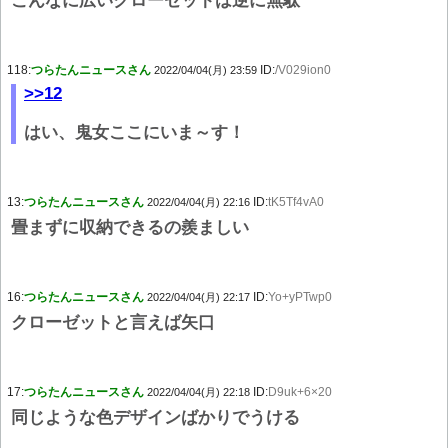
こんなに広いクローゼットは逆に無駄
118:
つらたんニュースさん
ID:
/V029ion0
2022/04/04(月) 23:59
>>12
はい、鬼女ここにいま～す！
13:
つらたんニュースさん
ID:
tK5Tf4vA0
2022/04/04(月) 22:16
畳まずに収納できるの羨ましい
16:
つらたんニュースさん
ID:
Yo+yPTwp0
2022/04/04(月) 22:17
クローゼットと言えば矢口
17:
つらたんニュースさん
ID:
D9uk+6×20
2022/04/04(月) 22:18
同じような色デザインばかりでうける