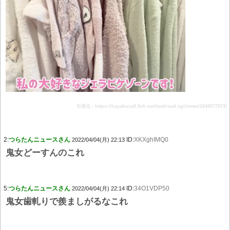
引用元：https://hayabusa9.5ch.net/test/read.cgi/news/1649077973/
2:
つらたんニュースさん
ID:
XKXghIMQ0
2022/04/04(月) 22:13
鬼女どーすんのこれ
5:
つらたんニュースさん
ID:
34O1VDP50
2022/04/04(月) 22:14
鬼女歯軋りで羨ましがるなこれ