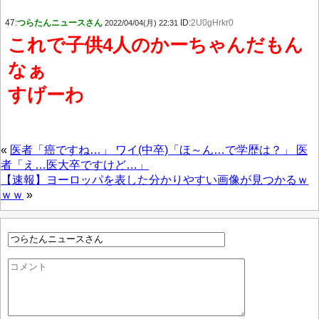
47:
つらたんニュースさん
ID:
2U0gHrkr0
2022/04/04(月) 22:31
これで子供4人のかーちゃんだもん
なぁ
すげーわ
«
医者「癌ですね…」 ワイ(中卒)「ほ～ん…で学歴は？」 医
者「え…医大卒ですけど…」
【速報】ヨーロッパを表した分かりやすい画像が見つかるｗ
ｗｗ
»