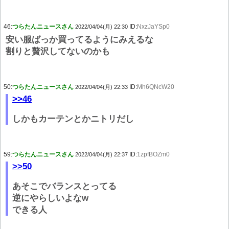
46:
つらたんニュースさん
ID:
NxzJaYSp0
2022/04/04(月) 22:30
安い服ばっか買ってるようにみえるな
割りと贅沢してないのかも
50:
つらたんニュースさん
ID:
Mh6QNcW20
2022/04/04(月) 22:33
>>46
しかもカーテンとかニトリだし
59:
つらたんニュースさん
ID:
1zpfBOZm0
2022/04/04(月) 22:37
>>50
あそこでバランスとってる
逆にやらしいよなw
できる人