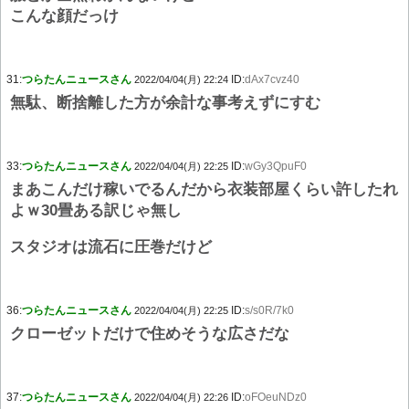
こんな顔だっけ
31:
つらたんニュースさん
ID:
dAx7cvz40
2022/04/04(月) 22:24
無駄、断捨離した方が余計な事考えずにすむ
33:
つらたんニュースさん
ID:
wGy3QpuF0
2022/04/04(月) 22:25
まあこんだけ稼いでるんだから衣装部屋くらい許したれ
よｗ30畳ある訳じゃ無し
スタジオは流石に圧巻だけど
36:
つらたんニュースさん
ID:
s/s0R/7k0
2022/04/04(月) 22:25
クローゼットだけで住めそうな広さだな
37:
つらたんニュースさん
ID:
oFOeuNDz0
2022/04/04(月) 22:26