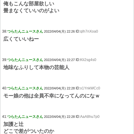
俺もこんな部屋欲しい
畳まなくていいのがよい
38:
つらたんニュースさん
ID:
qlh7nXoa0
2022/04/04(月) 22:26
広くていいねー
39:
つらたんニュースさん
ID:
Kli2sg4s0
2022/04/04(月) 22:27
地味なふりして本物の芸能人
40:
つらたんニュースさん
ID:
x1YnkWCc0
2022/04/04(月) 22:28
モー娘の他は全員不幸になってんのになｗ
41:
つらたんニュースさん
ID:
AaA8hu7p0
2022/04/04(月) 22:28
加護と辻
どこで差がついたのか