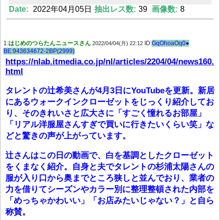
Date:
2022年04月05日
抽出レス数:
39
画像数:
8
Powered by livedoor 相互RSS
1:
はじめのつらたんニュースさん
ID:
GqOhoaOq0●
2022/04/04(月) 22:12
BE:943634672-2BP(2999)
https://nlab.itmedia.co.jp/nl/articles/2204/04/news160.
html
タレントの辻希美さんが4月3日にYouTubeを更新。新居
にあるウォークインクローゼットをじっくり紹介してお
り、そのきれいさと広大さに「すごく憧れるお部屋」
「リアル洋服屋さんすぎで買いに行きたいくらい笑」な
どと驚きの声が上がっています。
辻さんはこの日の動画で、白を基調としたクローゼット
をくまなく紹介。自身と夫でタレントの杉浦太陽さんの
服が入り口から奥までところ狭しと並んでおり、業者の
力を借りてシーズンやカラー別に整理整頓された内部を
「めっちゃかわいい」「お店みたいじゃない？」と自ら
称賛。