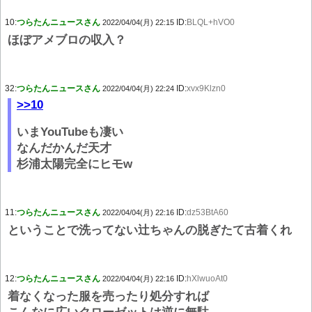
10:
つらたんニュースさん
ID:
BLQL+hVO0
2022/04/04(月) 22:15
ほぼアメブロの収入？
32:
つらたんニュースさん
ID:
xvx9Klzn0
2022/04/04(月) 22:24
>>10
いまYouTubeも凄い
なんだかんだ天才
杉浦太陽完全にヒモw
11:
つらたんニュースさん
ID:
dz53BtA60
2022/04/04(月) 22:16
ということで洗ってない辻ちゃんの脱ぎたて古着くれ
12:
つらたんニュースさん
ID:
hXlwuoAt0
2022/04/04(月) 22:16
着なくなった服を売ったり処分すれば