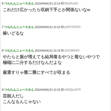
6:
つらたんニュースさん
ID:
f9rplPuK0
2022/04/04(月) 22:14
これだけ広かったら収納下手とか関係ないなw
7:
つらたんニュースさん
ID:
pR870FAT0
2022/04/04(月) 22:15
稼いどるな
8:
つらたんニュースさん
ID:
dz53BtA60
2022/04/04(月) 22:15
やたらと服が増えても結局着るやつと着ないやつで
極端に二分するだけなんだよな
厳選すりゃ畳二畳にすべてが収まる
9:
つらたんニュースさん
ID:
vK8Quc9Y0
2022/04/04(月) 22:15
芸能人だし
こんなもんじゃない