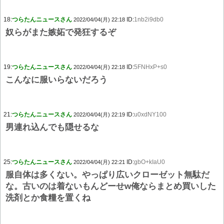
18:
つらたんニュースさん
ID:
1nb2i9db0
2022/04/04(月) 22:18
奴らがまた嫉妬で発狂するぞ
19:
つらたんニュースさん
ID:
5FNHxP+s0
2022/04/04(月) 22:18
こんなに服いらないだろう
21:
つらたんニュースさん
ID:
u0xdNY100
2022/04/04(月) 22:19
男連れ込んでも隠せるな
25:
つらたんニュースさん
ID:
gbO+kIaU0
2022/04/04(月) 22:21
服自体は多くない。やっぱり広いクローゼット無駄だ
な。古いのは着ないもんどーせw俺ならまとめ買いした
洗剤とか食糧を置くね