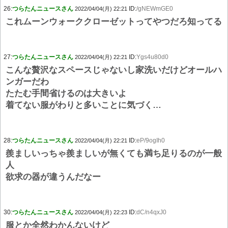
26:
つらたんニュースさん
ID:
/gNEWmGE0
2022/04/04(月) 22:21
これムーンウォーククローゼットってやつだろ知ってる
27:
つらたんニュースさん
ID:
Ygs4u80d0
2022/04/04(月) 22:21
こんな贅沢なスペースじゃないし家洗いだけどオールハ
ンガーだわ
たたむ手間省けるのは大きいよ
着てない服がわりと多いことに気づく…
28:
つらたんニュースさん
ID:
eP/9ogIh0
2022/04/04(月) 22:21
羨ましいっちゃ羨ましいが無くても満ち足りるのが一般
人
欲求の器が違うんだなー
30:
つらたんニュースさん
ID:
dC/n4qxJ0
2022/04/04(月) 22:23
服とか全然わかんないけど