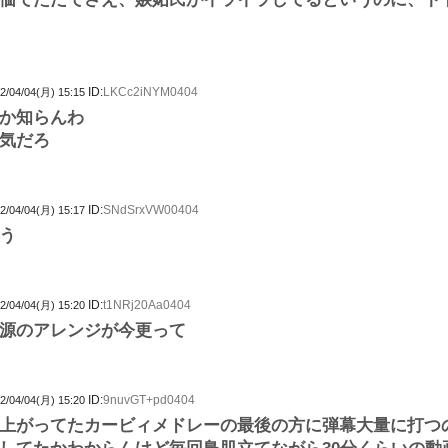
ID:
LKCc2iNYM0404
2/04/04(月) 15:15
か知らんわ
気だろ
ID:
SNdSrxVW00404
2/04/04(月) 15:17
う
ID:
t1NRj20Aa0404
2/04/04(月) 15:20
源のアレンジが今更って
ID:
9nuvGT+pd0404
2/04/04(月) 15:20
上がってたカービィメドレーの最後の方に弾幕大量に打つ