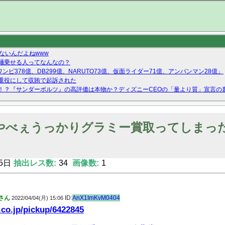
ないんだよねwww
麺乗せる人ってなんなの？
ンピ378億、DB299億、NARUTO73億、仮面ライダー71億、アンパンマン28億」
重役にして収賄で起訴された
！？『サンダーボルツ』の高評価は本物か？ディズニーCEOの「量より質」宣言の
ーストテイク出演も新規獲得ならず？北川莉央が1位に
Twitterで拾ったエロ画像貼ってくよ
やべぇうっかりグラミー賞取ってしまっ
5日
抽出レス数:
34
画像数:
1
さん
ID:
AnX1ImKvM0404
2022/04/04(月) 15:06
.co.jp/pickup/6422845