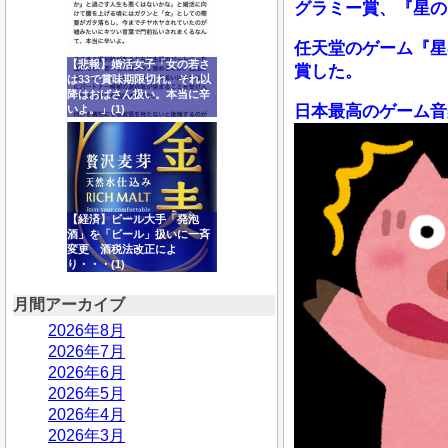
グラミー賞、『星の
任天堂のゲーム『星
【悲報】婚活女子「女の若さ
賞した。
は33で賞味期限切れ。それ以
降はおばさん扱い。本当に辛
日本最高のゲーム音
いよ。」(1)
【経済】ビール大手「発泡
酒」を「ビール」扱いに一斉
変更 酒税法改正によ
り・・・(1)
月間アーカイブ
2026年8月
2026年7月
2026年6月
2026年5月
2026年4月
2026年3月