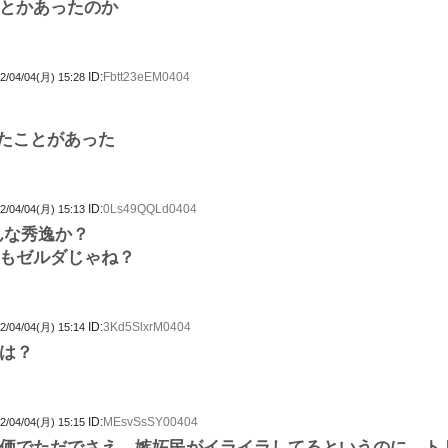
とかあったのか
ID:
Fbtt23eEM0404
2/04/04(月) 15:28
したことがあった
ID:
0Ls49QQLd0404
2/04/04(月) 15:13
んな秀逸か？
もゼルダじゃね？
ID:
3Kd5SlxrM0404
2/04/04(月) 15:14
は？
ID:
MEsvSsSY00404
2/04/04(月) 15:15
価でただでさえ、嫉妬民がイライラしてるというのに、ト