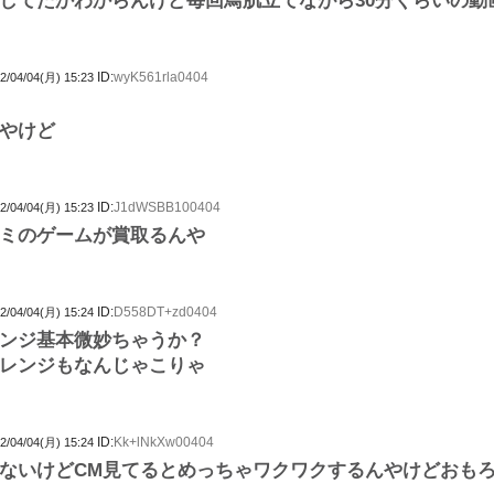
してたかわからんけど毎回鳥肌立てながら30分くらいの動
ID:
wyK561rla0404
2/04/04(月) 15:23
やけど
ID:
J1dWSBB100404
2/04/04(月) 15:23
ミのゲームが賞取るんや
ID:
D558DT+zd0404
2/04/04(月) 15:24
ンジ基本微妙ちゃうか？
レンジもなんじゃこりゃ
ID:
Kk+lNkXw00404
2/04/04(月) 15:24
ないけどCM見てるとめっちゃワクワクするんやけどおも