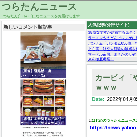
つらたんニュース
つらたん(´・ω・`)...なニュースをお届けします
人気記事(外部サイト)
新しいコメント順記事
38歳女ですが結婚する気全く
ラーメンやうどんでレンゲに
バンナム「ガンダム656億、ワ
文在寅、航空未経験の娘婿を
マーベル帝国、まさかの反省
来を徹底考察！
【モー娘。石田亜佑美】ファ
【画像あり】Facebookとか
【画像】避難飯、凄
カービィ「
い・・・・・(1)
ｗｗｗ
Date:
2022年04月0
Powered by livedoor 相互RSS
【画像】全盛期ドムドムバー
1:
はじめのつらたんニュース
ガー、レベチｗｗｗｗｗ(1)
https://news.yahoo