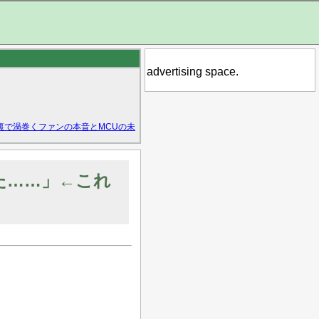
advertising space.
裏で渦巻くファンの本音とMCUの未
た……」←これ