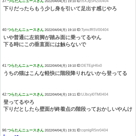
37:
つらたんニュースさん
ID:
I5XJgSHZ00404
2022/04/04(月) 19:10
下りだったらもう少し身を引いて足出す感じやろ
40:
つらたんニュースさん
ID:
TymcfR5V00404
2022/04/04(月) 19:10
いや普通に左前脚が踏み面に乗ってるやん
下る時にこの垂直面には触らないで
41:
つらたんニュースさん
ID:
DETEgH6x0
2022/04/04(月) 19:10
うちの猫はこんな軽快に階段降りれないから登ってる
42:
つらたんニュースさん
ID:
UJbcyI0TM0404
2022/04/04(月) 19:11
登ってるやろ
下りだとしたら壁面が終着点の階段っておかしいやんけ
96:
つらたんニュースさん
ID:
cqmlgR5nr0404
2022/04/04(月) 19:31