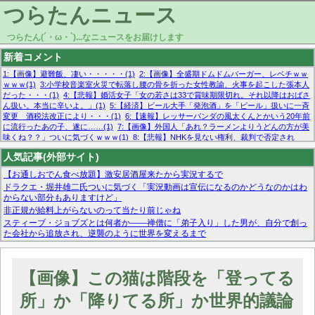
つらたんニュース
つらたん(´・ω・`)...なニュースをお届けします
新着コメント
1:【画像】避難飯、凄い・・・・・(1)
2:【画像】全盛期ドムドムバーガー、レベチｗｗ
ｗｗｗ(1)
3:小学校音楽室火災で転落し腰の骨を折った女性教諭、火事を起こした張本人
だった・・・(1)
4:【悲報】婚活女子「女の若さは33で賞味期限切れ。それ以降はおばさ
ん扱い。本当に辛いよ。」(1)
5:【経済】ビール大手「発泡酒」を「ビール」扱いに一斉
変更 酒税法改正により・・・(1)
6:【速報】レッサーパンダの風太くんとかいう20年前
に流行ったあの子、遂に……(1)
7:【画像】外国人「あれ？ラーメンよりうどんの方が美
味くね？？」ついに気づくｗｗｗ(1)
8:【悲報】NHKを見ない権利、裁判で否定され
る・・・(1)
9:欧州委員長「原発縮小は間違いでした」(1)
10:【悲報】日本企業の人手不
人気記事(外部サイト)
足、限界突破 52%「正社員も足りてません…」(1)
【お通しおでん食べ放題】激安居酒屋来たから実況するで
ドラクエ・堀井雄二氏ついに気づく「実況動画は宣伝になるのかどうなのかはわ
からない部分もありますけど」
非正規が給料上がらないのって当たり前じゃね
スティーブ・ジョブズとは何者か——禅僧に「弟子入り」した男が、自分で創っ
た会社から追放され、逆襲のように世界を変えるまで
マーベル帝国、まさかの反省！？『サンダーボルツ』の高評価は本物か？ディズ
ニーCEOの「量より質」宣言の裏で渦巻くファンの本音とMCUの未来を徹底考
察！
【画像】この猫は階段を「登ってる
【モー娘。石田亜佑美】ファーストテイク出演も新規獲得ならず？北川莉央が1
位に
所」か「降りてる所」か世界的議論
【画像あり】FacebookとかTwitterで拾ったエロ画像貼ってくよ