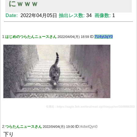
にｗｗｗ
Date:
2022年04月05日
抽出レス数:
34
画像数:
1
Powered by livedoor 相互RSS
1:
はじめのつらたんニュースさん
ID:
7U4yIJqY0
2022/04/04(月) 18:59
引用元：https://eagle.5ch.net/test/read.cgi/livejupiter/1649066392/
2:
つらたんニュースさん
ID:
rkdwIQyn0
2022/04/04(月) 19:00
下り