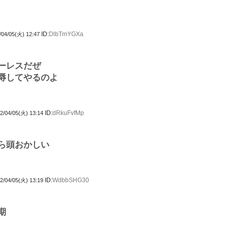
ID:
DlbTmYGXa
/04/05(火) 12:47
ーレスだぜ
辱してやるのよ
ID:
dRkuFvfMp
2/04/05(火) 13:14
ら頭おかしい
ID:
WdbbSHG30
2/04/05(火) 13:19
期