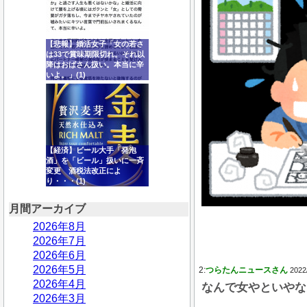
【悲報】婚活女子「女の若さ
は33で賞味期限切れ。それ以
降はおばさん扱い。本当に辛
いよ。」(1)
【経済】ビール大手「発泡
酒」を「ビール」扱いに一斉
変更 酒税法改正によ
り・・・(1)
月間アーカイブ
2026年8月
2026年7月
2026年6月
2026年5月
2:
つらたんニュースさん
2022
2026年4月
なんで女やといやな
2026年3月