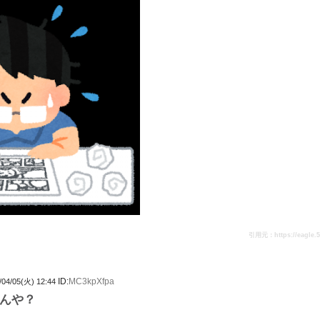
引用元：https://eagle.5ch
ID:
MC3kpXfpa
/04/05(火) 12:44
んや？