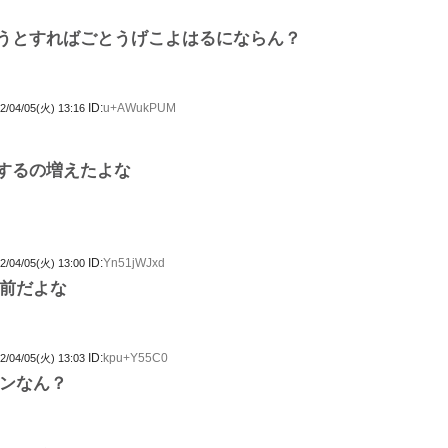
うとすればごとうげこよはるにならん？
ID:
u+AWukPUM
2/04/05(火) 13:16
するの増えたよな
ID:
Yn51jWJxd
2/04/05(火) 13:00
前だよな
ID:
kpu+Y55C0
2/04/05(火) 13:03
ンなん？