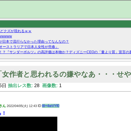
ないどクズが現れるｗｗ
wwww
が日本で流行らなかった理由ってなんなの？
「オーストラリアで日本人女性が売春」
！？『サンダーボルツ』の高評価は本物か？ディズニーCEOの「量より質」宣言の
ーストテイク出演も新規獲得ならず？北川莉央が1位に
Twitterで拾ったエロ画像貼ってくよ
「女作者と思われるの嫌やなあ・・・せ
5日
抽出レス数:
28
画像数:
1
さん
ID:
t8+4wVYf0
2022/04/05(火) 12:43
ろ！