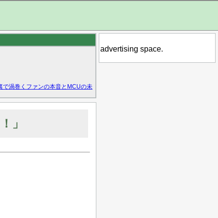
advertising space.
裏で渦巻くファンの本音とMCUの未
や！」