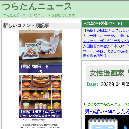
つらたんニュース
つらたん(´・ω・`)...なニュースをお届けします
人気記事(外部サイト)
新しいコメント順記事
【画像】tiktokにとんでも
カレー味のポテチがない理由w
マジック・ザ・ギャザリング
入国拒否の半数が日本人!? 
マーベル帝国、まさかの反省
来を徹底考察！
【モー娘。石田亜佑美】ファ
【画像あり】Facebookとか
【画像】避難飯、凄
女性漫画家
い・・・・・(1)
Date:
2022年04月0
Powered by livedoor 相互RSS
1:
はじめのつらたんニュース
男っぽいPNにした
【画像】全盛期ドムドムバー
ガー、レベチｗｗｗｗｗ(1)