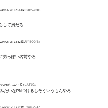
ID:
FubVCyhda
2/04/05(火) 12:55
らして男だろ
ID:
RYl3QG/Ba
2/04/05(火) 13:32
に男っぽい名前やろ
ID:
soJviNQxr
/04/05(火) 12:47
みたいなPNつけるしそういうもんやろ
ID:
c2H8vCgk0
2/04/05(火) 12:47