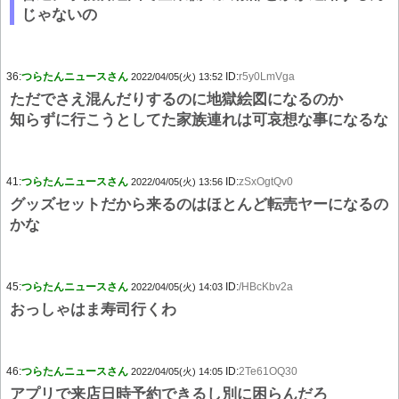
じゃないの
36:
つらたんニュースさん
ID:
r5y0LmVga
2022/04/05(火) 13:52
ただでさえ混んだりするのに地獄絵図になるのか
知らずに行こうとしてた家族連れは可哀想な事になるな
41:
つらたんニュースさん
ID:
zSxOgtQv0
2022/04/05(火) 13:56
グッズセットだから来るのはほとんど転売ヤーになるの
かな
45:
つらたんニュースさん
ID:
/HBcKbv2a
2022/04/05(火) 14:03
おっしゃはま寿司行くわ
46:
つらたんニュースさん
ID:
2Te61OQ30
2022/04/05(火) 14:05
アプリで来店日時予約できるし別に困らんだろ