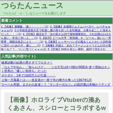
つらたんニュース
つらたん(´・ω・`)...なニュースをお届けします
新着コメント
1:【画像】避難飯、凄い・・・・・(1)
2:【画像】全盛期ドムドムバーガー、レベチｗｗ
ｗｗｗ(1)
3:小学校音楽室火災で転落し腰の骨を折った女性教諭、火事を起こした張本人
だった・・・(1)
4:【悲報】婚活女子「女の若さは33で賞味期限切れ。それ以降はおばさ
ん扱い。本当に辛いよ。」(1)
5:【経済】ビール大手「発泡酒」を「ビール」扱いに一斉
変更 酒税法改正により・・・(1)
6:【速報】レッサーパンダの風太くんとかいう20年前
に流行ったあの子、遂に……(1)
7:【画像】外国人「あれ？ラーメンよりうどんの方が美
味くね？？」ついに気づくｗｗｗ(1)
8:【悲報】NHKを見ない権利、裁判で否定され
る・・・(1)
9:欧州委員長「原発縮小は間違いでした」(1)
10:【悲報】日本企業の人手不
人気記事(外部サイト)
足、限界突破 52%「正社員も足りてません…」(1)
健康診断の結果が悪すぎてワロタァ！
「なんでやねん」「知らんけど」･･･ニセ方言は8〜9割が関西弁 使う理由はネッ
ト世界の「優しい気持ち」だった
ポケポケ、1年で1600万人が引退・・・
上海一月風暴とは——造反派が一夜で市の権力を奪った1967年1月
マーベル帝国、まさかの反省！？『サンダーボルツ』の高評価は本物か？ディズ
ニーCEOの「量より質」宣言の裏で渦巻くファンの本音とMCUの未来を徹底考
察！
【モー娘。石田亜佑美】ファーストテイク出演も新規獲得ならず？北川莉央が1
【画像】ホロライブVtuberの湊あ
位に
【画像あり】FacebookとかTwitterで拾ったエロ画像貼ってくよ
くあさん、スシローとコラボするw