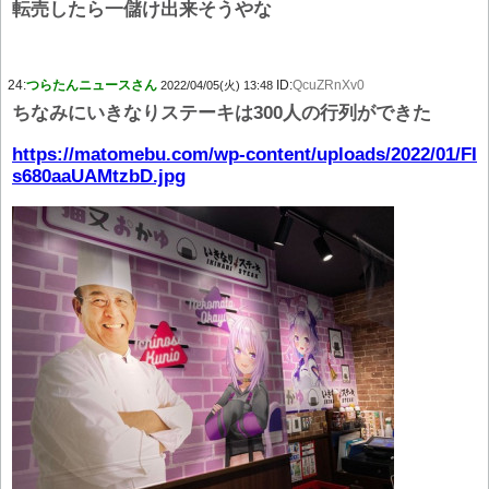
転売したら一儲け出来そうやな
24:
つらたんニュースさん
ID:
QcuZRnXv0
2022/04/05(火) 13:48
ちなみにいきなりステーキは300人の行列ができた
https://matomebu.com/wp-content/uploads/2022/01/FI
s680aaUAMtzbD.jpg