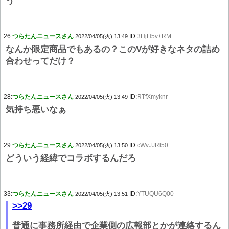
う
26:
つらたんニュースさん
ID:
3HjH5v+RM
2022/04/05(火) 13:49
なんか限定商品でもあるの？このVが好きなネタの詰め
合わせってだけ？
28:
つらたんニュースさん
ID:
RTfXmyknr
2022/04/05(火) 13:49
気持ち悪いなぁ
29:
つらたんニュースさん
ID:
cWvJJRl50
2022/04/05(火) 13:50
どういう経緯でコラボするんだろ
33:
つらたんニュースさん
ID:
YTUQU6Q00
2022/04/05(火) 13:51
>>29
普通に事務所経由で企業側の広報部とかが連絡するん