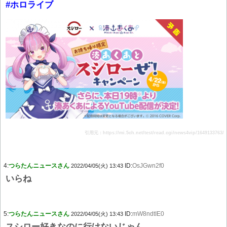
#ホロライブ
引用元：https://mi.5ch.net/test/read.cgi/news4vip/1649133763/
4:
つらたんニュースさん
ID:
OsJGwn2f0
2022/04/05(火) 13:43
いらね
5:
つらたんニュースさん
ID:
mW8ndtIE0
2022/04/05(火) 13:43
スシロー好きなのに行けないじゃん