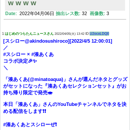
w w w w
Date:
2022年04月06日
抽出レス数:
32
画像数:
3
Powered by livedoor 相互RSS
1:
はじめのつらたんニュースさん
ID:
U2ocxLDQ0
2022/04/05(火) 13:42
[スシロー@akindosushiroco][2022/4/5 12:00:01]
／
#スシロー × #湊あくあ
コラボ決定🎉✨
＼
「湊あくあ(@minatoaqua)」さんが選んだネタとグッズ
がセットになった『湊あくあセレクションセット』がお
持ち帰り限定で発売🍣
本日「湊あくあ」さんのYouTubeチャンネルでネタを決
める配信をします❗❗
#湊あくあとスシローぜ❗