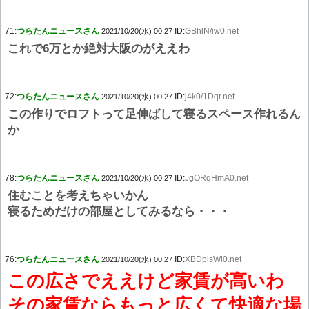
71:
つらたんニュースさん
ID:
GBhlN/iw0.net
2021/10/20(水) 00:27
これで6万とか絶対大阪のがええわ
72:
つらたんニュースさん
ID:
j4k0/1Dqr.net
2021/10/20(水) 00:27
この作りでロフトって足伸ばして寝るスペース作れるん
か
78:
つらたんニュースさん
ID:
JgORqHmA0.net
2021/10/20(水) 00:27
住むことを考えちゃいかん
寝るためだけの部屋としてみるなら・・・
76:
つらたんニュースさん
ID:
XBDplsWi0.net
2021/10/20(水) 00:27
この広さでええけど家賃が高いわ
その家賃ならもっと広くて快適な場