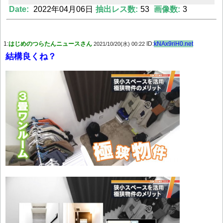
Date:
2022年04月06日
抽出レス数:
53
画像数:
3
Powered by livedoor 相互RSS
1:
はじめのつらたんニュースさん
ID:
kNAx9riH0.net
2021/10/20(水) 00:22
結構良くね？