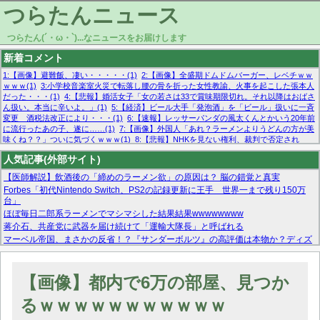
つらたんニュース
つらたん(´・ω・`)...なニュースをお届けします
新着コメント
1:【画像】避難飯、凄い・・・・・(1)
2:【画像】全盛期ドムドムバーガー、レベチｗｗ
ｗｗｗ(1)
3:小学校音楽室火災で転落し腰の骨を折った女性教諭、火事を起こした張本人
だった・・・(1)
4:【悲報】婚活女子「女の若さは33で賞味期限切れ。それ以降はおばさ
ん扱い。本当に辛いよ。」(1)
5:【経済】ビール大手「発泡酒」を「ビール」扱いに一斉
変更 酒税法改正により・・・(1)
6:【速報】レッサーパンダの風太くんとかいう20年前
に流行ったあの子、遂に……(1)
7:【画像】外国人「あれ？ラーメンよりうどんの方が美
味くね？？」ついに気づくｗｗｗ(1)
8:【悲報】NHKを見ない権利、裁判で否定され
る・・・(1)
9:欧州委員長「原発縮小は間違いでした」(1)
10:【悲報】日本企業の人手不
人気記事(外部サイト)
足、限界突破 52%「正社員も足りてません…」(1)
【医師解説】飲酒後の「締めのラーメン欲」の原因は？ 脳の錯覚と真実
Forbes「初代Nintendo Switch、PS2の記録更新に王手 世界一まで残り150万
台」
ほぼ毎日二郎系ラーメンでマシマシした結果結果wwwwwwww
蒋介石、共産党に武器を届け続けて「運輸大隊長」と呼ばれる
マーベル帝国、まさかの反省！？『サンダーボルツ』の高評価は本物か？ディズ
ニーCEOの「量より質」宣言の裏で渦巻くファンの本音とMCUの未来を徹底考
察！
【モー娘。石田亜佑美】ファーストテイク出演も新規獲得ならず？北川莉央が1
【画像】都内で6万の部屋、見つか
位に
【画像あり】FacebookとかTwitterで拾ったエロ画像貼ってくよ
るｗｗｗｗｗｗｗｗｗｗｗ