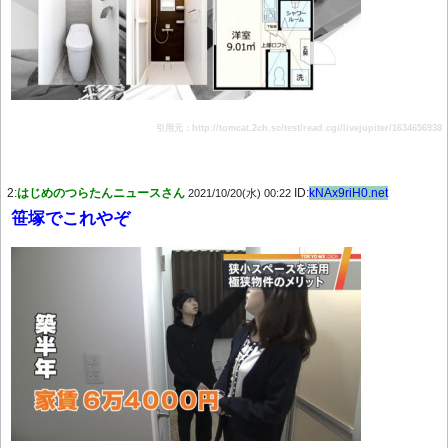
引用元：http://tomcat.2ch.sc/test/read.cgi/livejupiter/1634656938
2:
はじめのつらたんニュースさん
ID:
kNAx9riH0.net
2021/10/20(水) 00:22
笹塚でこれやぞ