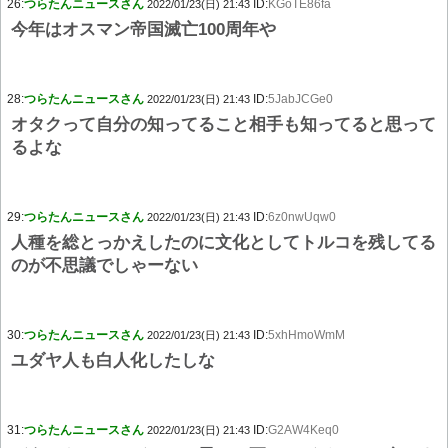
26:
つらたんニュースさん
ID:
KGoTE86fa
2022/01/23(日) 21:43
今年はオスマン帝国滅亡100周年や
28:
つらたんニュースさん
ID:
5JabJCGe0
2022/01/23(日) 21:43
オタクって自分の知ってること相手も知ってると思って
るよな
29:
つらたんニュースさん
ID:
6z0nwUqw0
2022/01/23(日) 21:43
人種を総とっかえしたのに文化としてトルコを残してる
のが不思議でしゃーない
30:
つらたんニュースさん
ID:
5xhHmoWmM
2022/01/23(日) 21:43
ユダヤ人も白人化したしな
31:
つらたんニュースさん
ID:
G2AW4Keq0
2022/01/23(日) 21:43