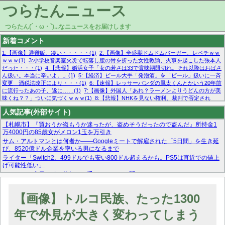
つらたんニュース
つらたん(´・ω・`)...なニュースをお届けします
新着コメント
1:【画像】避難飯、凄い・・・・・(1)
2:【画像】全盛期ドムドムバーガー、レベチｗｗ
ｗｗｗ(1)
3:小学校音楽室火災で転落し腰の骨を折った女性教諭、火事を起こした張本人
だった・・・(1)
4:【悲報】婚活女子「女の若さは33で賞味期限切れ。それ以降はおばさ
ん扱い。本当に辛いよ。」(1)
5:【経済】ビール大手「発泡酒」を「ビール」扱いに一斉
変更 酒税法改正により・・・(1)
6:【速報】レッサーパンダの風太くんとかいう20年前
に流行ったあの子、遂に……(1)
7:【画像】外国人「あれ？ラーメンよりうどんの方が美
味くね？？」ついに気づくｗｗｗ(1)
8:【悲報】NHKを見ない権利、裁判で否定され
る・・・(1)
9:欧州委員長「原発縮小は間違いでした」(1)
10:【悲報】日本企業の人手不
人気記事(外部サイト)
足、限界突破 52%「正社員も足りてません…」(1)
【札幌市】『買おうか盗もうか迷ったが、盗めそうだったので盗んだ』所持金1
万4000円の85歳女がメロン1玉を万引き
サム・アルトマンとは何者か——Googleミートで解雇された「5日間」を生き延
び、8520億ドル企業を率いる男になるまで
ライター「Switch2、499ドルでも安い800ドル超えるかも。PS5は直近での値上
げ可能性低い」
スーパーで店員に酷い仕打ちを受けたんだけど聞いてくれる？
マーベル帝国、まさかの反省！？『サンダーボルツ』の高評価は本物か？ディズ
ニーCEOの「量より質」宣言の裏で渦巻くファンの本音とMCUの未来を徹底考
【画像】トルコ民族、たった1300
察！
【モー娘。石田亜佑美】ファーストテイク出演も新規獲得ならず？北川莉央が1
年で外見が大きく変わってしまう
位に
【画像あり】FacebookとかTwitterで拾ったエロ画像貼ってくよ