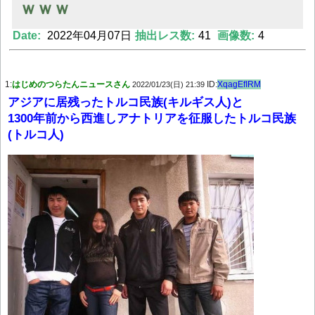
ｗｗｗ
Date:
2022年04月07日
抽出レス数:
41
画像数:
4
Powered by livedoor 相互RSS
1:
はじめのつらたんニュースさん
ID:
XqagEfIRM
2022/01/23(日) 21:39
アジアに居残ったトルコ民族(キルギス人)と
1300年前から西進しアナトリアを征服したトルコ民族
(トルコ人)