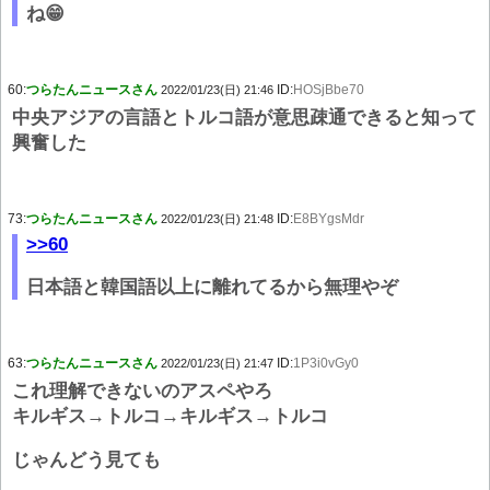
ね😁
60:
つらたんニュースさん
ID:
HOSjBbe70
2022/01/23(日) 21:46
中央アジアの言語とトルコ語が意思疎通できると知って
興奮した
73:
つらたんニュースさん
ID:
E8BYgsMdr
2022/01/23(日) 21:48
>>60
日本語と韓国語以上に離れてるから無理やぞ
63:
つらたんニュースさん
ID:
1P3i0vGy0
2022/01/23(日) 21:47
これ理解できないのアスペやろ
キルギス→トルコ→キルギス→トルコ
じゃんどう見ても