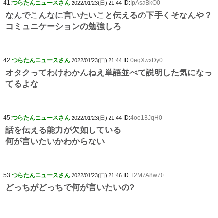
41:
つらたんニュースさん
ID:
IpAsaBkO0
2022/01/23(日) 21:44
なんでこんなに言いたいこと伝えるの下手くそなんや？
コミュニケーションの勉強しろ
42:
つらたんニュースさん
ID:
0eqXwxDy0
2022/01/23(日) 21:44
オタクってわけわかんねえ単語並べて説明した気になっ
てるよな
45:
つらたんニュースさん
ID:
4oe1BJqH0
2022/01/23(日) 21:44
話を伝える能力が欠如している
何が言いたいかわからない
53:
つらたんニュースさん
ID:
T2M7A8w70
2022/01/23(日) 21:46
どっちがどっちで何が言いたいの?