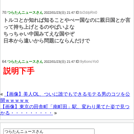
70:
つらたんニュースさん
ID:
b/2d/pRn0
2022/01/23(日) 21:47
トルコとか知れば知ることやべー国なのに親日国とか言
って持ち上げとるのやばいよな
ちっちゃい中国みてえな国やぞ
日本から遠いから問題にならんだけで
64:
つらたんニュースさん
ID:
9y6onoYo0
2022/01/23(日) 21:47
説明下手
«
【画像】美人OL、ついに誰でもできるモテる男のコツを公
開ｗｗｗｗｗ
【画像】東京の田舎町「南町田」駅、変わり果てた姿で見つ
かる・・・・・・・・・
»