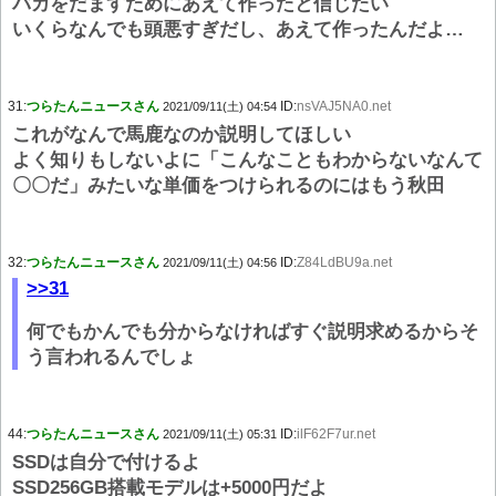
バカをだますためにあえて作ったと信じたい
いくらなんでも頭悪すぎだし、あえて作ったんだよ…
31:
つらたんニュースさん
ID:
nsVAJ5NA0.net
2021/09/11(土) 04:54
これがなんで馬鹿なのか説明してほしい
よく知りもしないよに「こんなこともわからないなんて
〇〇だ」みたいな単価をつけられるのにはもう秋田
32:
つらたんニュースさん
ID:
Z84LdBU9a.net
2021/09/11(土) 04:56
>>31
何でもかんでも分からなければすぐ説明求めるからそ
う言われるんでしょ
44:
つらたんニュースさん
ID:
ilF62F7ur.net
2021/09/11(土) 05:31
SSDは自分で付けるよ
SSD256GB搭載モデルは+5000円だよ