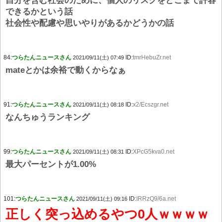
自分を含む社会のために、個人のリスクをどこまで許容
できるかという話
社会性や配慮や思いやりがあるかどうかの話
84:
つらたんニュースさん
ID:
tmrHebuZr.net
2021/09/11(土) 07:49
mateとかは余裕で動くからなぁ
91:
つらたんニュースさん
ID:
x2/Ecszgr.net
2021/09/11(土) 08:18
なんちゅうランキング
99:
つらたんニュースさん
ID:
XPcG5kva0.net
2021/09/11(土) 08:31
最大パーセントが1.00%
101:
つらたんニュースさん
ID:
IRRzQ9/6a.net
2021/09/11(土) 09:16
正しく突っ込めるやつ0人ｗｗｗｗ