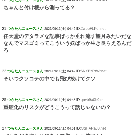
20:
つらたんニュースさん
ID:
woDBvq8Wr.net
2021/09/11(土) 04:41
ちゃんと付け根から測ってる？
21:
つらたんニュースさん
ID:
2wppFLPdr.net
2021/09/11(土) 04:42
任天堂のデタラメな記事ばっか垂れ流す望月みたいだな
なんでマスゴミってこういう奴ばっか生き長らえるんだ
ろ
23:
つらたんニュースさん
ID:
6NYBzRrWr.net
2021/09/11(土) 04:42
そいつクソコテの中でも飛び抜けてクソ
25:
つらたんニュースさん
ID:
qnvb9a0h0.net
2021/09/11(土) 04:43
重症化のリスクがどうこうって話じゃないの？
27:
つらたんニュースさん
ID:
f8qHARaJ0.net
2021/09/11(土) 04:51