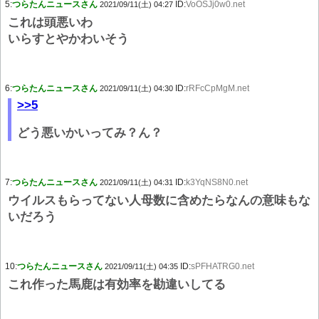
5:
つらたんニュースさん
ID:
VoOSJj0w0.net
2021/09/11(土) 04:27
これは頭悪いわ
いらすとやかわいそう
6:
つらたんニュースさん
ID:
rRFcCpMgM.net
2021/09/11(土) 04:30
>>5
どう悪いかいってみ？ん？
7:
つらたんニュースさん
ID:
k3YqNS8N0.net
2021/09/11(土) 04:31
ウイルスもらってない人母数に含めたらなんの意味もな
いだろう
10:
つらたんニュースさん
ID:
sPFHATRG0.net
2021/09/11(土) 04:35
これ作った馬鹿は有効率を勘違いしてる