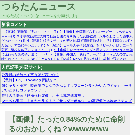
つらたんニュース
つらたん(´・ω・`)...なニュースをお届けします
新着コメント
1:【画像】避難飯、凄い・・・・・(1)
2:【画像】全盛期ドムドムバーガー、レベチｗｗ
ｗｗｗ(1)
3:小学校音楽室火災で転落し腰の骨を折った女性教諭、火事を起こした張本人
だった・・・(1)
4:【悲報】婚活女子「女の若さは33で賞味期限切れ。それ以降はおばさ
ん扱い。本当に辛いよ。」(1)
5:【経済】ビール大手「発泡酒」を「ビール」扱いに一斉
変更 酒税法改正により・・・(1)
6:【速報】レッサーパンダの風太くんとかいう20年前
に流行ったあの子、遂に……(1)
7:【画像】外国人「あれ？ラーメンよりうどんの方が美
味くね？？」ついに気づくｗｗｗ(1)
8:【悲報】NHKを見ない権利、裁判で否定され
る・・・(1)
9:欧州委員長「原発縮小は間違いでした」(1)
10:【悲報】日本企業の人手不
人気記事(外部サイト)
足、限界突破 52%「正社員も足りてません…」(1)
公務員の給与って言うほど高いか？
【悲報】EA、BioWareを閉鎖か？
銀シャリ・橋本「映画館でなんでみんなポップコーン食べたいんですか」「一番
いいときにカシャカシャ…」
長征の名場面「鉄橋強行突破」、実は銃弾ほぼ無し
マーベル帝国、まさかの反省！？『サンダーボルツ』の高評価は本物か？ディズ
ニーCEOの「量より質」宣言の裏で渦巻くファンの本音とMCUの未来を徹底考
察！
【モー娘。石田亜佑美】ファーストテイク出演も新規獲得ならず？北川莉央が1
【画像】たった0.84%のために命削
位に
【画像あり】FacebookとかTwitterで拾ったエロ画像貼ってくよ
るのおかしくね？wwwwwww