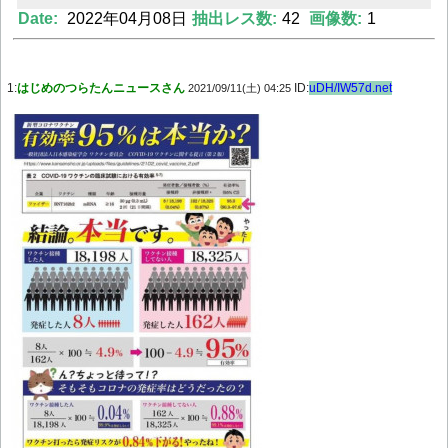
Date:
2022年04月08日
抽出レス数:
42
画像数:
1
Powered by livedoor 相互RSS
1:
はじめのつらたんニュースさん
ID:
uDH/IW57d.net
2021/09/11(土) 04:25