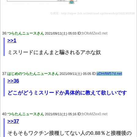
引用元：http://viper.2ch.sc/test/read.cgi/news4vip/1631301938/
36:
つらたんニュースさん
ID:
bOfoMZex0.net
2021/09/11(土) 05:03
>>1
ミスリードにまんまと騙されるアホな奴
37:
はじめのつらたんニュースさん
ID:
uDH/IW57d.net
2021/09/11(土) 05:05
>>36
どこがどうミスリードか具体的に教えて欲しいです
40:
つらたんニュースさん
ID:
bOfoMZex0.net
2021/09/11(土) 05:16
>>37
そもそもワクチン接種してない人の0.88％と接種後の