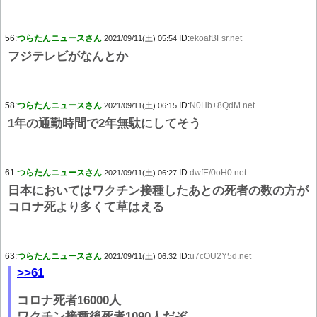
56:
つらたんニュースさん
ID:
ekoafBFsr.net
2021/09/11(土) 05:54
フジテレビがなんとか
58:
つらたんニュースさん
ID:
N0Hb+8QdM.net
2021/09/11(土) 06:15
1年の通勤時間で2年無駄にしてそう
61:
つらたんニュースさん
ID:
dwfE/0oH0.net
2021/09/11(土) 06:27
日本においてはワクチン接種したあとの死者の数の方が
コロナ死より多くて草はえる
63:
つらたんニュースさん
ID:
u7cOU2Y5d.net
2021/09/11(土) 06:32
>>61
コロナ死者16000人
ワクチン接種後死者1090人だぞ