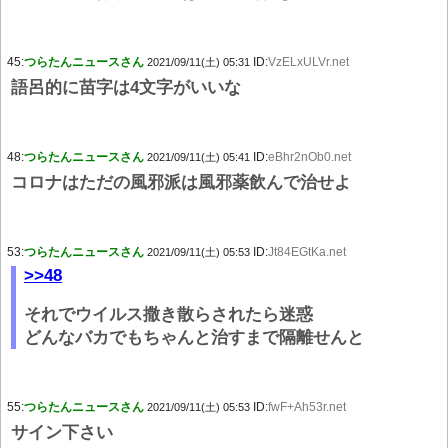
45:
つらたんニュースさん
ID:
VzELxULVr.net
2021/09/11(土) 05:31
語呂的に苗字は4文字がいいな
48:
つらたんニュースさん
ID:
eBhr2nOb0.net
2021/09/11(土) 05:41
コロナはただの風邪派は風邪薬飲んで治せよ
53:
つらたんニュースさん
ID:
Jt84EGtKa.net
2021/09/11(土) 05:53
>>48
それでウイルス撒き散らされたら迷惑
どんなバカでもちゃんと治すまで隔離せんと
55:
つらたんニュースさん
ID:
fwF+Ah53r.net
2021/09/11(土) 05:53
サイン下さい