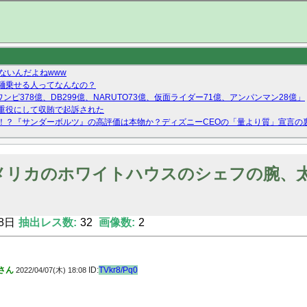
ないんだよねwww
麺乗せる人ってなんなの？
ンピ378億、DB299億、NARUTO73億、仮面ライダー71億、アンパンマン28億」
重役にして収賄で起訴された
！？『サンダーボルツ』の高評価は本物か？ディズニーCEOの「量より質」宣言の
ーストテイク出演も新規獲得ならず？北川莉央が1位に
Twitterで拾ったエロ画像貼ってくよ
メリカのホワイトハウスのシェフの腕、
8日
抽出レス数:
32
画像数:
2
さん
ID:
TVkr8/Pq0
2022/04/07(木) 18:08