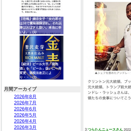
【悲報】婚活女子「女の若さ
は33で賞味期限切れ。それ以
降はおばさん扱い。本当に辛
いよ。」(1)
【経済】ビール大手「発泡
酒」を「ビール」扱いに一斉
変更 酒税法改正によ
り・・・(1)
月間アーカイブ
2026年8月
2026年7月
2026年6月
2026年5月
2026年4月
2026年3月
3:
つらたんニュースさん
2022