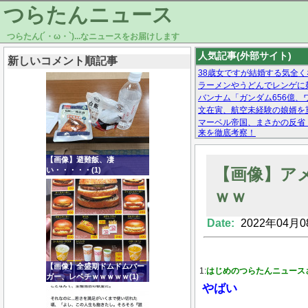
つらたんニュース
つらたん(´・ω・`)...なニュースをお届けします
人気記事(外部サイト)
新しいコメント順記事
38歳女ですが結婚する気全く
ラーメンやうどんでレンゲに
バンナム「ガンダム656億、ワ
文在寅、航空未経験の娘婿を
マーベル帝国、まさかの反省
来を徹底考察！
【モー娘。石田亜佑美】ファ
【画像あり】Facebookとか
【画像】避難飯、凄
【画像】ア
い・・・・・(1)
ｗｗ
Date:
2022年04月0
Powered by livedoor 相互RSS
【画像】全盛期ドムドムバー
1:
はじめのつらたんニュース
ガー、レベチｗｗｗｗｗ(1)
やばい