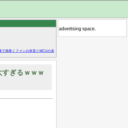
advertising space.
裏で渦巻くファンの本音とMCUの未
太すぎるｗｗｗ