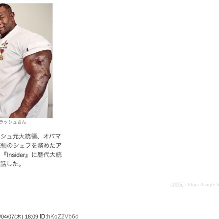
引用元：https://eagle.5ch
ID:
hKgZ2Vb6d
/04/07(木) 18:09