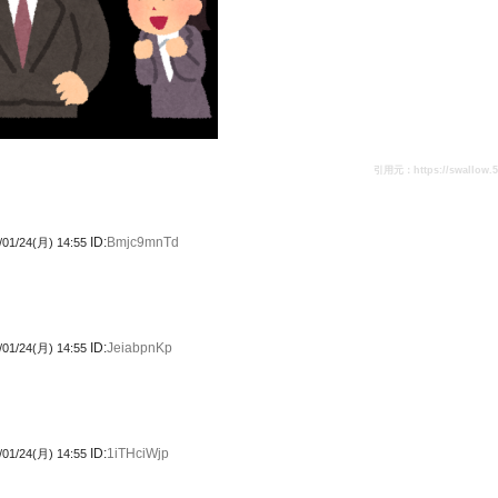
引用元：https://swallow.5ch
ID:
Bmjc9mnTd
/01/24(月) 14:55
ID:
JeiabpnKp
/01/24(月) 14:55
ID:
1iTHciWjp
/01/24(月) 14:55