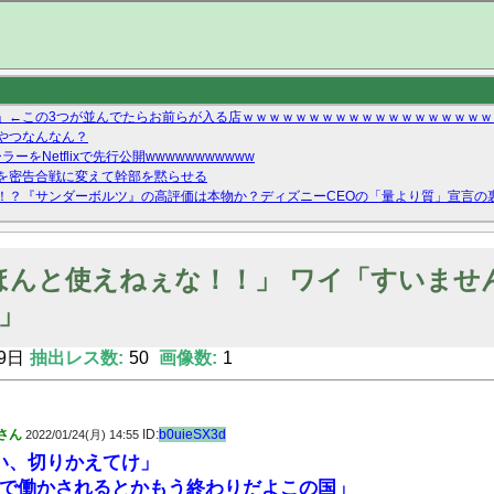
」←この3つが並んでたらお前らが入る店ｗｗｗｗｗｗｗｗｗｗｗｗｗｗｗｗｗｗｗ
やつなんなん？
ーをNetflixで先行公開wwwwwwwwwww
を密告合戦に変えて幹部を黙らせる
！？『サンダーボルツ』の高評価は本物か？ディズニーCEOの「量より質」宣言の
ーストテイク出演も新規獲得ならず？北川莉央が1位に
Twitterで拾ったエロ画像貼ってくよ
ほんと使えねぇな！！」 ワイ「すいませ
」
9日
抽出レス数:
50
画像数:
1
さん
ID:
b0uieSX3d
2022/01/24(月) 14:55
い、切りかえてけ」
で働かされるとかもう終わりだよこの国」