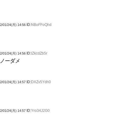
ID:
NBoFFoQhd
2/01/24(月) 14:56
ID:
lZkcdZb5r
2/01/24(月) 14:56
ノーダメ
ID:
DXZv5Ydh0
2/01/24(月) 14:57
ID:
Yro34J2G0
2/01/24(月) 14:57