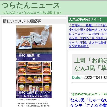
つらたんニュース
つらたん(´・ω・`)...なニュースをお届けします
人気記事(外部サイト)
新しいコメント順記事
「吉野家」「松屋」「すき家
冷やし中華と冷麺一緒にする
ロックスター、GTA6のトレーラ
毛沢東、党内の「自己批判」
マーベル帝国、まさかの反省
来を徹底考察！
【モー娘。石田亜佑美】ファ
【画像あり】Facebookとか
【画像】避難飯、凄
上司「お前
い・・・・・(1)
なんJ民「草
Date:
2022年04月0
Powered by livedoor 相互RSS
【画像】全盛期ドムドムバー
1:
はじめのつらたんニュース
ガー、レベチｗｗｗｗｗ(1)
なんJ民「しゃーな
ケンモ「こんな企業