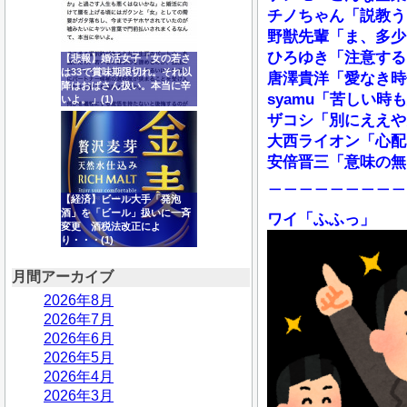
チノちゃん「説教う
野獣先輩「ま、多少
ひろゆき「注意する
【悲報】婚活女子「女の若さ
は33で賞味期限切れ。それ以
唐澤貴洋「愛なき時
降はおばさん扱い。本当に辛
syamu「苦しい
いよ。」(1)
ザコシ「別にええや
大西ライオン「心配
安倍晋三「意味の無
＿＿＿＿＿＿＿＿＿
【経済】ビール大手「発泡
酒」を「ビール」扱いに一斉
ワイ「ふふっ」
変更 酒税法改正によ
り・・・(1)
月間アーカイブ
2026年8月
2026年7月
2026年6月
2026年5月
2026年4月
2026年3月