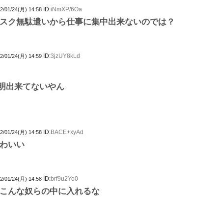
ID:
iNmXP/6Oa
2/01/24(月) 14:58
スク無駄遣いから仕事に集中出来ないのでは？
ID:
3jzUY8kLd
2/01/24(月) 14:59
明出来てないやん
ID:
BACE+xyAd
2/01/24(月) 14:58
わいい
ID:
brf9u2Yo0
2/01/24(月) 14:58
こんな奴らの中に入れるな