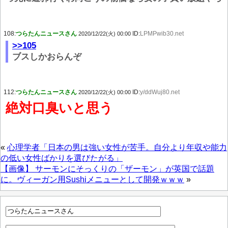
108:
つらたんニュースさん
ID:
LPMPwib30.net
2020/12/22(火) 00:00
>>105
ブスしかおらんぞ
112:
つらたんニュースさん
ID:
y/ddWuj80.net
2020/12/22(火) 00:00
絶対口臭いと思う
«
心理学者「日本の男は強い女性が苦手。自分より年収や能力
の低い女性ばかりを選びたがる」
【画像】 サーモンにそっくりの「ザーモン」が英国で話題
に。ヴィーガン用Sushiメニューとして開発ｗｗｗ
»