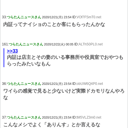
33:
つらたんニュースさん
ID:
VOf7FSmT0.net
2020/12/21(月) 23:54
内証ってナイショのことか客にもらったんかな
161:
つらたんニュースさん
ID:
ALTh50PL0.net
2020/12/22(火) 00:05
>>33
内証は店主とその妻のいる事務所や役員室でおやつも
らったみたいなもん
36:
つらたんニュースさん
ID:
obUW6Q4P0.net
2020/12/21(月) 23:54
ワイらの感覚で見ると少ないけど実際ドカモリなんやろ
な
37:
つらたんニュースさん
ID:
tM5VLZ3m0.net
2020/12/21(月) 23:54
こんなメシでよく「ありんす」とか言えるな