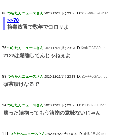
86:
つらたんニュースさん
ID:
hG6WW/Sx0.net
2020/12/21(月) 23:58
>>70
梅毒放置で数年でコロリよ
76:
つらたんニュースさん
ID:
KxrKGBD80.net
2020/12/21(月) 23:57
2122は爆睡してんじゃねぇよ
88:
つらたんニュースさん
ID:
nQk++JGA0.net
2020/12/21(月) 23:58
頭茶漬けなるで
94:
つらたんニュースさん
ID:
0cLz2RJL0.net
2020/12/21(月) 23:58
腐った漬物ってもう漬物の意味ないじゃん
111:
つらたんニュースさん
ID:
qt4U1Ryl0.net
2020/12/22(火) 00:00