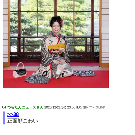
64:
つらたんニュースさん
ID:
7gfR/mkR0.net
2020/12/21(月) 23:56
>>38
正面顔こわい