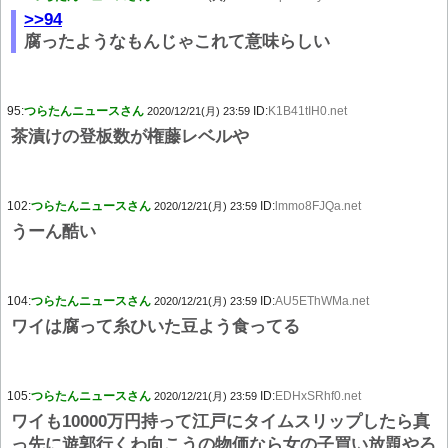
>>94
腐ったようなもんじゃこれて意味らしい
95:
つらたんニュースさん
ID:
K1B41tIH0.net
2020/12/21(月) 23:59
茶漬けの登板数が権藤レベルや
102:
つらたんニュースさん
ID:
lmmo8FJQa.net
2020/12/21(月) 23:59
うーん酷い
104:
つらたんニュースさん
ID:
AU5EThWMa.net
2020/12/21(月) 23:59
ワイは腐って糸ひいた豆よう食ってる
105:
つらたんニュースさん
ID:
EDHxSRhf0.net
2020/12/21(月) 23:59
ワイも10000万円持って江戸にタイムスリップしたら真
っ先に遊郭行くわ向こうの物価なら女の子買い放題やろ