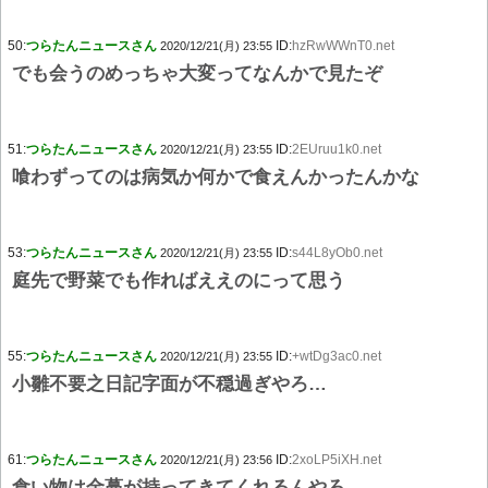
50:
つらたんニュースさん
ID:
hzRwWWnT0.net
2020/12/21(月) 23:55
でも会うのめっちゃ大変ってなんかで見たぞ
51:
つらたんニュースさん
ID:
2EUruu1k0.net
2020/12/21(月) 23:55
喰わずってのは病気か何かで食えんかったんかな
53:
つらたんニュースさん
ID:
s44L8yOb0.net
2020/12/21(月) 23:55
庭先で野菜でも作ればええのにって思う
55:
つらたんニュースさん
ID:
+wtDg3ac0.net
2020/12/21(月) 23:55
小雛不要之日記字面が不穏過ぎやろ…
61:
つらたんニュースさん
ID:
2xoLP5iXH.net
2020/12/21(月) 23:56
食い物は金蔓が持ってきてくれるんやろ