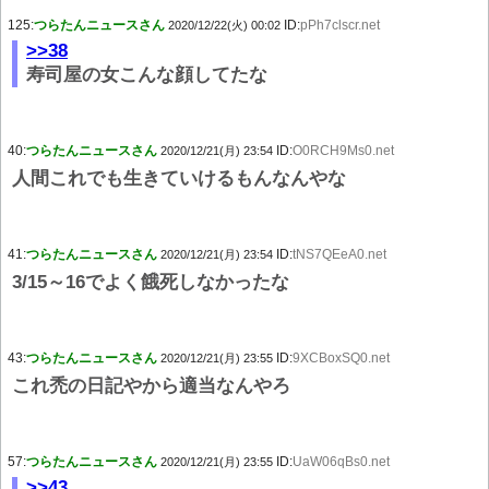
125:
つらたんニュースさん
ID:
pPh7clscr.net
2020/12/22(火) 00:02
>>38
寿司屋の女こんな顔してたな
40:
つらたんニュースさん
ID:
O0RCH9Ms0.net
2020/12/21(月) 23:54
人間これでも生きていけるもんなんやな
41:
つらたんニュースさん
ID:
tNS7QEeA0.net
2020/12/21(月) 23:54
3/15～16でよく餓死しなかったな
43:
つらたんニュースさん
ID:
9XCBoxSQ0.net
2020/12/21(月) 23:55
これ禿の日記やから適当なんやろ
57:
つらたんニュースさん
ID:
UaW06qBs0.net
2020/12/21(月) 23:55
>>43