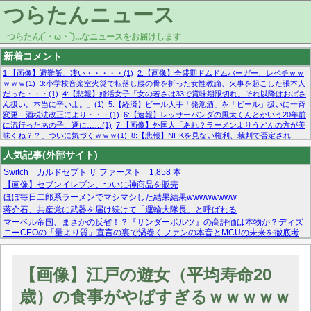
つらたんニュース
つらたん(´・ω・`)...なニュースをお届けします
新着コメント
1:【画像】避難飯、凄い・・・・・(1)
2:【画像】全盛期ドムドムバーガー、レベチｗｗ
ｗｗｗ(1)
3:小学校音楽室火災で転落し腰の骨を折った女性教諭、火事を起こした張本人
だった・・・(1)
4:【悲報】婚活女子「女の若さは33で賞味期限切れ。それ以降はおばさ
ん扱い。本当に辛いよ。」(1)
5:【経済】ビール大手「発泡酒」を「ビール」扱いに一斉
変更 酒税法改正により・・・(1)
6:【速報】レッサーパンダの風太くんとかいう20年前
に流行ったあの子、遂に……(1)
7:【画像】外国人「あれ？ラーメンよりうどんの方が美
味くね？？」ついに気づくｗｗｗ(1)
8:【悲報】NHKを見ない権利、裁判で否定され
る・・・(1)
9:欧州委員長「原発縮小は間違いでした」(1)
10:【悲報】日本企業の人手不
人気記事(外部サイト)
足、限界突破 52%「正社員も足りてません…」(1)
Switch カルドセプト ザ ファースト 1,858 本
【画像】セブンイレブン、ついに神商品を販売
ほぼ毎日二郎系ラーメンでマシマシした結果結果wwwwwwww
蒋介石、共産党に武器を届け続けて「運輸大隊長」と呼ばれる
マーベル帝国、まさかの反省！？『サンダーボルツ』の高評価は本物か？ディズ
ニーCEOの「量より質」宣言の裏で渦巻くファンの本音とMCUの未来を徹底考
察！
【モー娘。石田亜佑美】ファーストテイク出演も新規獲得ならず？北川莉央が1
位に
【画像】江戸の遊女（平均寿命20
【画像あり】FacebookとかTwitterで拾ったエロ画像貼ってくよ
歳）の食事がやばすぎるｗｗｗｗｗ