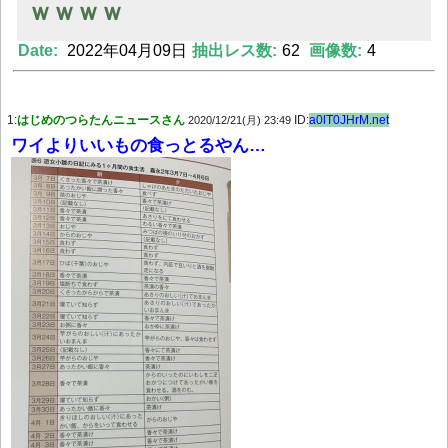
ｗｗｗｗ
Date:
2022年04月09日
抽出レス数:
62
画像数:
4
Powered by livedoor 相互RSS
1:
はじめのつらたんニュースさん
ID:
a0lT0JHrM.net
2020/12/21(月) 23:49
ワイよりいいもの食っとるやん…