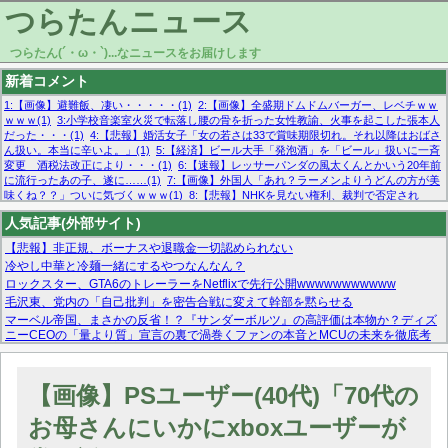
つらたんニュース
つらたん(´・ω・`)...なニュースをお届けします
新着コメント
1:【画像】避難飯、凄い・・・・・(1)
2:【画像】全盛期ドムドムバーガー、レベチｗｗ
ｗｗｗ(1)
3:小学校音楽室火災で転落し腰の骨を折った女性教諭、火事を起こした張本人
だった・・・(1)
4:【悲報】婚活女子「女の若さは33で賞味期限切れ。それ以降はおばさ
ん扱い。本当に辛いよ。」(1)
5:【経済】ビール大手「発泡酒」を「ビール」扱いに一斉
変更 酒税法改正により・・・(1)
6:【速報】レッサーパンダの風太くんとかいう20年前
に流行ったあの子、遂に……(1)
7:【画像】外国人「あれ？ラーメンよりうどんの方が美
味くね？？」ついに気づくｗｗｗ(1)
8:【悲報】NHKを見ない権利、裁判で否定され
る・・・(1)
9:欧州委員長「原発縮小は間違いでした」(1)
10:【悲報】日本企業の人手不
人気記事(外部サイト)
足、限界突破 52%「正社員も足りてません…」(1)
【悲報】非正規、ボーナスや退職金一切認められない
冷やし中華と冷麺一緒にするやつなんなん？
ロックスター、GTA6のトレーラーをNetflixで先行公開wwwwwwwwwww
毛沢東、党内の「自己批判」を密告合戦に変えて幹部を黙らせる
マーベル帝国、まさかの反省！？『サンダーボルツ』の高評価は本物か？ディズ
ニーCEOの「量より質」宣言の裏で渦巻くファンの本音とMCUの未来を徹底考
察！
【モー娘。石田亜佑美】ファーストテイク出演も新規獲得ならず？北川莉央が1
位に
【画像】PSユーザー(40代)「70代の
【画像あり】FacebookとかTwitterで拾ったエロ画像貼ってくよ
お母さんにいかにxboxユーザーが