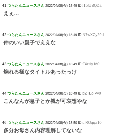
41:
つらたんニュースさん
ID:
l1bfUBQDa
2022/04/08(金) 18:49
えぇ…
42:
つらたんニュースさん
ID:
N7wXCy29d
2022/04/08(金) 18:49
仲のいい親子でええな
43:
つらたんニュースさん
ID:
FXrslyJA0
2022/04/08(金) 18:49
煽れる様なタイトルあったっけ
44:
つらたんニュースさん
ID:
dZTEoiPy0
2022/04/08(金) 18:49
こんなんが息子とか親が可哀想やな
46:
つらたんニュースさん
ID:
cIROqqa10
2022/04/08(金) 18:50
多分お母さん内容理解してないな