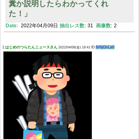
糞か説明したらわかってくれ
た！」
Powered by livedoor 相互RSS
Date:
2022年04月09日
抽出レス数:
31
画像数:
2
1:
はじめのつらたんニュースさん
ID:
6rNjGnLa0
2022/04/08(金) 18:41