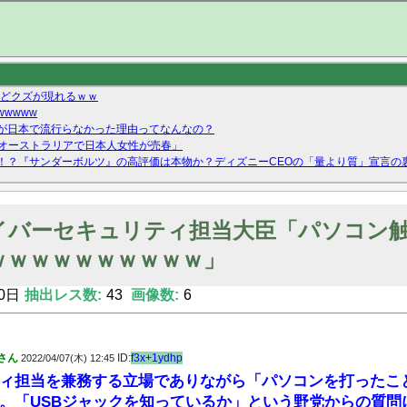
ないどクズが現れるｗｗ
wwww
が日本で流行らなかった理由ってなんなの？
「オーストラリアで日本人女性が売春」
！？『サンダーボルツ』の高評価は本物か？ディズニーCEOの「量より質」宣言の
ーストテイク出演も新規獲得ならず？北川莉央が1位に
Twitterで拾ったエロ画像貼ってくよ
イバーセキュリティ担当大臣「パソコン
ｗｗｗｗｗｗｗｗｗｗ」
0日
抽出レス数:
43
画像数:
6
さん
ID:
f3x+1ydhp
2022/04/07(木) 12:45
ィ担当を兼務する立場でありながら「パソコンを打ったこ
。「USBジャックを知っているか」という野党からの質問