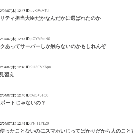
ID:
ovKiFsMTd
2/04/07(木) 12:47
リティ担当大臣だかなんだかに選ばれたのか
ID:
pOYM/znN0
2/04/07(木) 12:47
ックあってサーバーしか触らないのかもしれんぞ
ID:
9H3CVK6pa
2/04/07(木) 12:48
を見習え
ID:
/AjG+3eQ0
2/04/07(木) 12:48
Bポートじゃないの？
ID:
YNlT1YkZ0
2/04/07(木) 12:48
使ったことないのにスマホいじってばかりだから人のこと