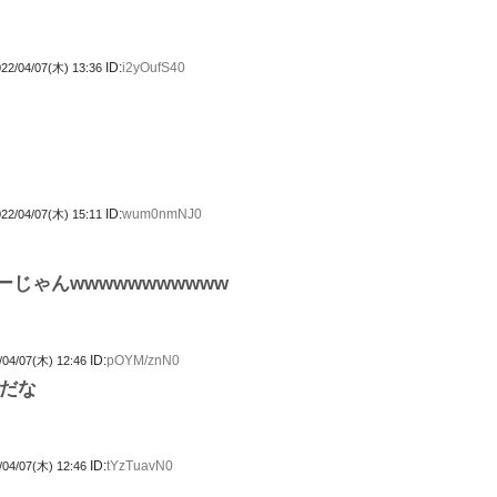
ID:
i2yOufS40
22/04/07(木) 13:36
ID:
wum0nmNJ0
22/04/07(木) 15:11
じゃんwwwwwwwwwww
ID:
pOYM/znN0
/04/07(木) 12:46
だな
ID:
tYzTuavN0
/04/07(木) 12:46