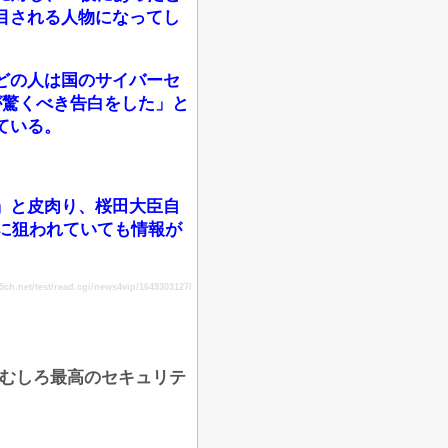
目される人物になってし
どの人は国のサイバーセ
が驚くべき告白をした」と
ている。
」と皮肉り、桜田大臣自
カーに狙われていても情報が
h.net/test/read.cgi/news4vip/1649303127/
「むしろ最高のセキュリテ