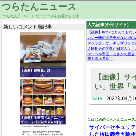
つらたんニュース
つらたん(´・ω・`)...なニュースをお届けします
人気記事(外部サイト)
新しいコメント順記事
【画像】tiktokにとんでも
カレー味のポテチがない理由w
マジック・ザ・ギャザリング
入国拒否の半数が日本人!? 
マーベル帝国、まさかの反省
来を徹底考察！
【モー娘。石田亜佑美】ファ
【画像あり】Facebookとか
【画像】避難飯、凄
【画像】サ
い・・・・・(1)
い」世界「
Date:
2022年04月1
Powered by livedoor 相互RSS
【画像】全盛期ドムドムバー
1:
はじめのつらたんニュース
ガー、レベチｗｗｗｗｗ(1)
サイバーセキュリテ
した桜田義孝五輪相