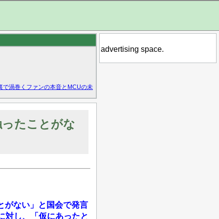
advertising space.
裏で渦巻くファンの本音とMCUの未
触ったことがな
とがない」と国会で発言
に対し、「仮にあったと