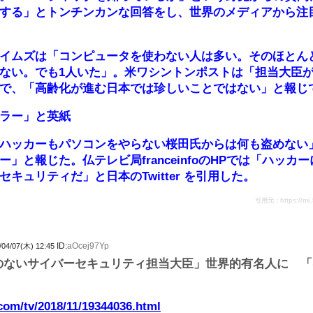
する」とトンチンカンな回答をし、世界のメディアから注
イムズは「コンピュータを使わない人は多い。そのほとん
ない。でも1人いた」。米ワシントンポストは「担当大臣
で、「高齢化が進む日本では珍しいことではない」と報じ
ラー」と英紙
ハッカーもパソコンをやらない桜田氏からは何も盗めない
」と報じた。仏テレビ局franceinfoのHPでは「ハッ
キュリティだ」と日本のTwitter を引用した。
引用元：https://mi.5c
ID:
aOcej97Yp
/04/07(木) 12:45
のないサイバーセキュリティ担当大臣」世界的有名人に 
.com/tv/2018/11/19344036.html