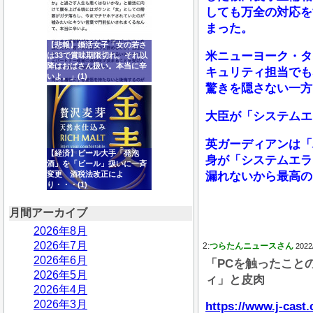
しても万全の対応を
まった。
【悲報】婚活女子「女の若さ
米ニューヨーク・タ
は33で賞味期限切れ。それ以
降はおばさん扱い。本当に辛
キュリティ担当でも
いよ。」(1)
驚きを隠さない一方
大臣が「システムエ
英ガーディアンは「
【経済】ビール大手「発泡
身が「システムエラー
酒」を「ビール」扱いに一斉
変更 酒税法改正によ
漏れないから最高のセ
り・・・(1)
月間アーカイブ
2026年8月
2026年7月
2:
つらたんニュースさん
2022
2026年6月
「PCを触ったこと
2026年5月
ィ」と皮肉
2026年4月
2026年3月
https://www.j-cast