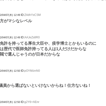
ID:
Z4dhYxCSM
2/04/07(木) 12:49
方がマシなレベル
ID:
AAJeZs8R0
2/04/07(木) 12:49
免許を持ってる厚生大臣や、疫学博士とかもいるのに
は歴代で医師免許持ってる人は1人だけだからな
閥で選んじゃうのが日本だからな
ID:
pOYM/znN0
2/04/07(木) 12:50
議員から選ばないといけないからね！仕方ないね！
ID:
g2Y6+AEnr
2/04/07(木) 12:50