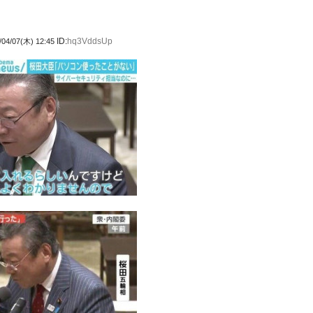
ID:
hq3VddsUp
/04/07(木) 12:45